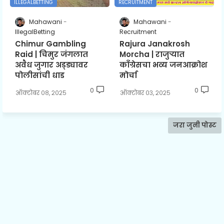
ILLEGALBETTING
RECRUITMENT
Mahawani
Mahawani
IllegalBetting
Recruitment
Chimur Gambling
Rajura Janakrosh
Raid | चिमुर जंगलात
Morcha | राजुऱ्यात
अवैध जुगार अड्ड्यावर
काँग्रेसचा भव्य जनआक्रोश
पोलीसांची धाड
मोर्चा
0
0
ऑक्टोबर ०८, २०२५
ऑक्टोबर ०३, २०२५
जरा जुनी पोस्ट