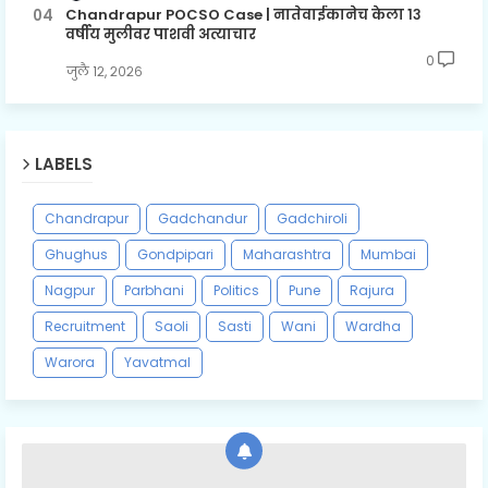
Chandrapur POCSO Case | नातेवाईकानेच केला १३
वर्षीय मुलीवर पाशवी अत्याचार
0
जुलै १२, २०२६
LABELS
Chandrapur
Gadchandur
Gadchiroli
Ghughus
Gondpipari
Maharashtra
Mumbai
Nagpur
Parbhani
Politics
Pune
Rajura
Recruitment
Saoli
Sasti
Wani
Wardha
Warora
Yavatmal