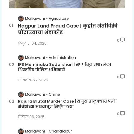
Mahawani
Agriculture
Nagpur Land Fraud Case | कुहीत शेतीविक्री
घोटाळ्याचा भंडाफोड
0
फेब्रुवारी ०४, २०२६
Mahawani
Administration
IPS Mummaka Sudarshan | संघर्षातून उभारलेला
शिस्तप्रिय पोलिस अधिकारी
0
ऑक्टोबर २७, २०२५
Mahawani
Crime
Rajura Brutal Murder Case | राजुरा तालुक्यात पत्नी
संबंधांच्या संशयातून निर्घृण हत्या
0
डिसेंबर ०६, २०२५
Mahawani
Chandrapur