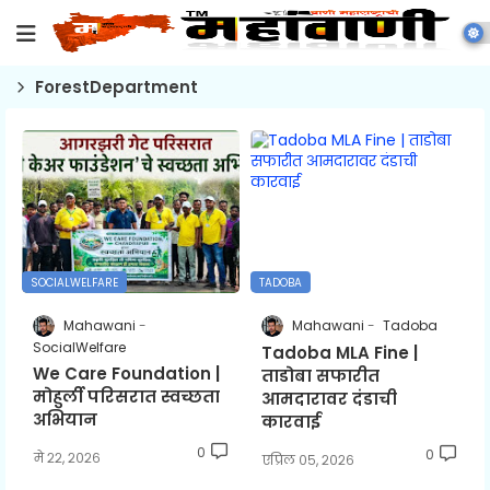
ForestDepartment
SOCIALWELFARE
TADOBA
Mahawani
Mahawani
Tadoba
SocialWelfare
Tadoba MLA Fine |
We Care Foundation |
ताडोबा सफारीत
मोहुर्ली परिसरात स्वच्छता
आमदारावर दंडाची
अभियान
कारवाई
0
0
मे २२, २०२६
एप्रिल ०५, २०२६