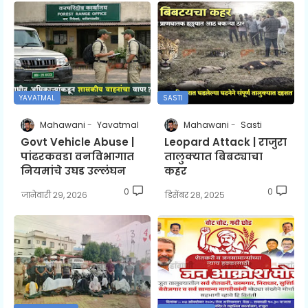
YAVATMAL
SASTI
Mahawani
Yavatmal
Mahawani
Sasti
Govt Vehicle Abuse |
Leopard Attack | राजुरा
पांढरकवडा वनविभागात
तालुक्यात बिबट्याचा
नियमांचे उघड उल्लंघन
कहर
0
0
जानेवारी २९, २०२६
डिसेंबर २८, २०२५