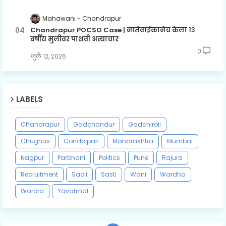
Mahawani
Chandrapur
Chandrapur POCSO Case | नातेवाईकानेच केला १३
वर्षीय मुलीवर पाशवी अत्याचार
0
जुलै १२, २०२६
LABELS
Chandrapur
Gadchandur
Gadchiroli
Ghughus
Gondpipari
Maharashtra
Mumbai
Nagpur
Parbhani
Politics
Pune
Rajura
Recruitment
Saoli
Sasti
Wani
Wardha
Warora
Yavatmal