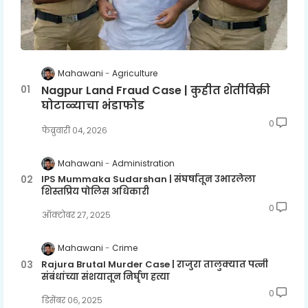
Mahawani
Agriculture
Nagpur Land Fraud Case | कुहीत शेतीविक्री
घोटाळ्याचा भंडाफोड
0
फेब्रुवारी ०४, २०२६
Mahawani
Administration
IPS Mummaka Sudarshan | संघर्षातून उभारलेला
शिस्तप्रिय पोलिस अधिकारी
0
ऑक्टोबर २७, २०२५
Mahawani
Crime
Rajura Brutal Murder Case | राजुरा तालुक्यात पत्नी
संबंधांच्या संशयातून निर्घृण हत्या
0
डिसेंबर ०६, २०२५