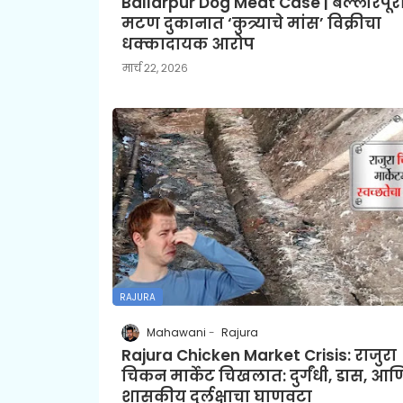
Ballarpur Dog Meat Case | बल्लारपूर
मटण दुकानात ‘कुत्र्याचे मांस’ विक्रीचा
धक्कादायक आरोप
मार्च २२, २०२६
RAJURA
Mahawani
Rajura
Rajura Chicken Market Crisis: राजुरा
चिकन मार्केट चिखलात: दुर्गंधी, डास, आण
शासकीय दुर्लक्षाचा घाणवटा