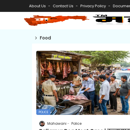
About Us
Contact Us
Privacy Policy
Documen
Food
POLICE
Mahawani
Police