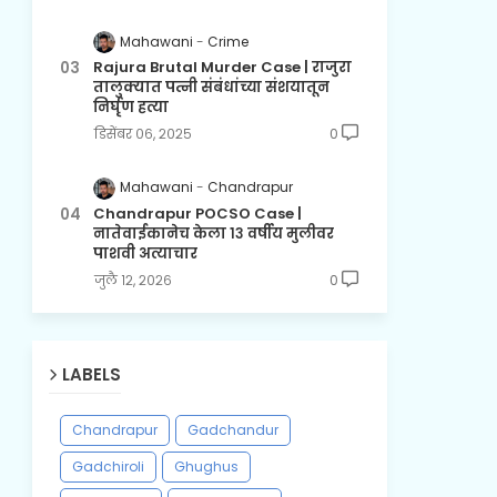
Mahawani
Crime
Rajura Brutal Murder Case | राजुरा
तालुक्यात पत्नी संबंधांच्या संशयातून
निर्घृण हत्या
डिसेंबर ०६, २०२५
0
Mahawani
Chandrapur
Chandrapur POCSO Case |
नातेवाईकानेच केला १३ वर्षीय मुलीवर
पाशवी अत्याचार
जुलै १२, २०२६
0
LABELS
Chandrapur
Gadchandur
Gadchiroli
Ghughus