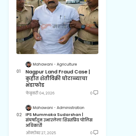
Mahawani
Agriculture
Nagpur Land Fraud Case |
कुहीत शेतीविक्री घोटाळ्याचा
भंडाफोड
फेब्रुवारी ०४, २०२६
0
Mahawani
Administration
IPS Mummaka Sudarshan |
संघर्षातून उभारलेला शिस्तप्रिय पोलिस
अधिकारी
ऑक्टोबर २७, २०२५
0