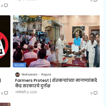
0
0
RAJURA
Mahawani
Rajura
|
Farmers Protest | शेतकऱ्यांच्या मागण्यांकडे
केंद्र सरकारचे दुर्लक्ष
जानेवारी २१, २०२५
0
0