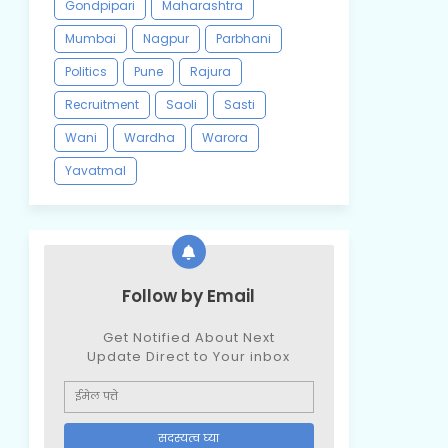
Gondpipari
Maharashtra
Mumbai
Nagpur
Parbhani
Politics
Pune
Rajura
Recruitment
Saoli
Sasti
Wani
Wardha
Warora
Yavatmal
Follow by Email
Get Notified About Next
Update Direct to Your inbox