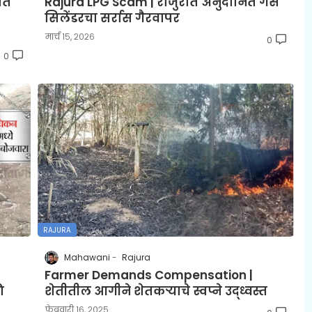
ात
Rajura LPG Scam | राजुरात अनुदानित गॅस
सिलेंडरचा सर्रास गैरवापर
मार्च १५, २०२६
0
0
RAJURA
Mahawani
Rajura
Farmer Demands Compensation |
ि
शेतीतील आगीने शेतकऱ्याचे स्वप्ने उद्ध्वस्त
फेब्रुवारी १६, २०२५