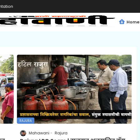
tation
Home
RAJURA
Mahawani
Rajura