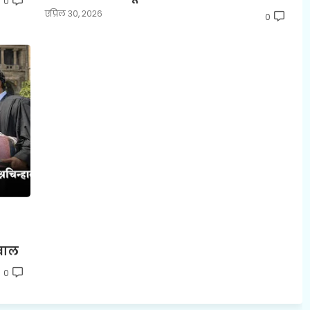
0
एप्रिल ३०, २०२६
0
वाल
0