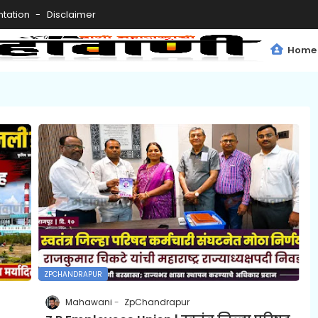
tation
Disclaimer
Home
ZPCHANDRAPUR
Mahawani
ZpChandrapur