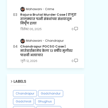
Mahawani
Crime
Rajura Brutal Murder Case | राजुरा
तालुक्यात पत्नी संबंधांच्या संशयातून
निर्घृण हत्या
डिसेंबर ०६, २०२५
0
Mahawani
Chandrapur
Chandrapur POCSO Case |
नातेवाईकानेच केला १३ वर्षीय मुलीवर
पाशवी अत्याचार
जुलै १२, २०२६
0
LABELS
Chandrapur
Gadchandur
Gadchiroli
Ghughus