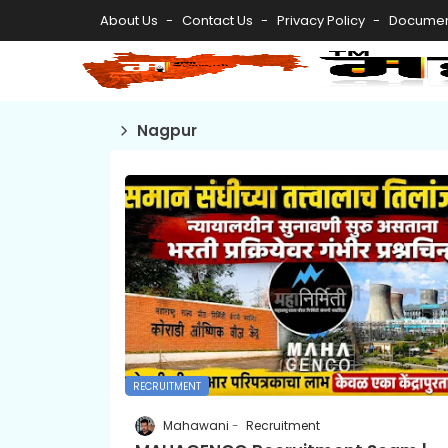
About Us
Contact Us
Privacy Policy
Documen
Nagpur
RECRUITMENT
Mahawani
Recruitment