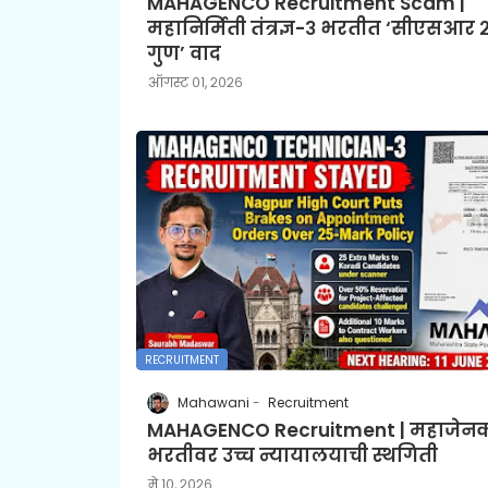
MAHAGENCO Recruitment Scam |
महानिर्मिती तंत्रज्ञ-३ भरतीत ‘सीएसआर 
गुण’ वाद
ऑगस्ट ०१, २०२६
RECRUITMENT
Mahawani
Recruitment
MAHAGENCO Recruitment | महाजेन
भरतीवर उच्च न्यायालयाची स्थगिती
मे १०, २०२६