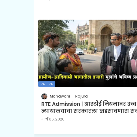
RAJURA
Mahawani
Rajura
RTE Admission | आरटीई नियमावर उच्च
न्यायालयाचा सरकारला खडसावणारा स
मार्च ०६, २०२६