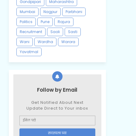
Gondpipari
Maharashtra
Mumbai
Nagpur
Parbhani
Politics
Pune
Rajura
Recruitment
Saoli
Sasti
Wani
Wardha
Warora
Yavatmal
Follow by Email
Get Notified About Next
Update Direct to Your inbox