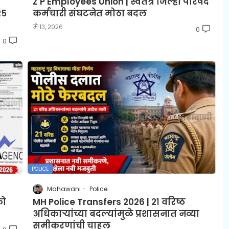
Z P Employees Union | स्वतंत्र जिल्हा परिषद
२५
कर्मचारी संघटनेत मोठा बदल
मे १३, २०२६
0
0
POLICE
Mahawani
Police
को
MH Police Transfers 2026 | २१ वरिष्ठ
अधिकाऱ्यांच्या बदल्यांमुळे प्रशासनात नव्या
समीकरणांची चाहूल