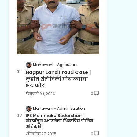
Mahawani
Agriculture
Nagpur Land Fraud Case |
कुहीत शेतीविक्री घोटाळ्याचा
भंडाफोड
फेब्रुवारी ०४, २०२६
0
Mahawani
Administration
IPS Mummaka Sudarshan |
संघर्षातून उभारलेला शिस्तप्रिय पोलिस
अधिकारी
ऑक्टोबर २७, २०२५
0