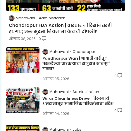
Mahawani
Administration
Chandrapur FDA Action | वारंवार नोटिसांनंतरही
हयगय; अन्नसुरक्षा नियमांना केराची टोपली?
ऑगस्ट ०८, २०२६
0
Mahawani
Chandrapur
Pandharpur Wari | आषाढी वारीतून
परतलेल्या वारकऱ्यांचा राजुरात भावपूर्ण
सत्कार
0
ऑगस्ट ०५, २०२६
Mahawani
Administration
Wirur Cleanliness Drive | विरूरमध्ये
श्रमदानातून सामाजिक परिवर्तनाचा संदेश
0
ऑगस्ट ०४, २०२६
Mahawani
Jobs