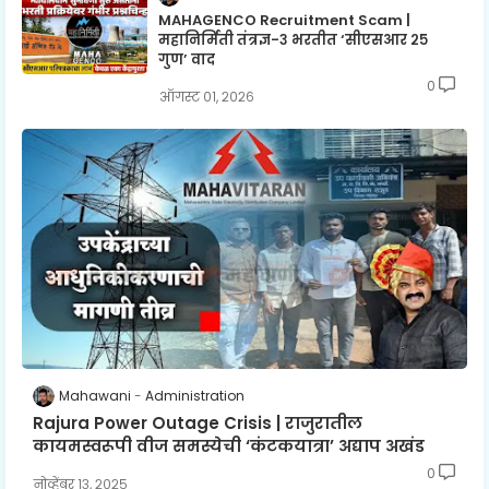
MAHAGENCO Recruitment Scam |
महानिर्मिती तंत्रज्ञ-३ भरतीत ‘सीएसआर २५
गुण’ वाद
0
ऑगस्ट ०१, २०२६
Mahawani
Administration
Rajura Power Outage Crisis | राजुरातील
कायमस्वरूपी वीज समस्येची ‘कंटकयात्रा’ अद्याप अखंड
0
नोव्हेंबर १३, २०२५