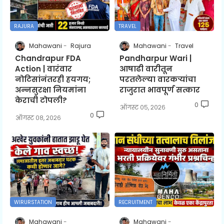
RAJURA
TRAVEL
Mahawani
Rajura
Mahawani
Travel
Chandrapur FDA
Pandharpur Wari |
Action | वारंवार
आषाढी वारीतून
नोटिसांनंतरही हयगय;
परतलेल्या वारकऱ्यांचा
अन्नसुरक्षा नियमांना
राजुरात भावपूर्ण सत्कार
केराची टोपली?
0
ऑगस्ट ०५, २०२६
0
ऑगस्ट ०८, २०२६
WIRURSTATION
RECRUITMENT
Mahawani
Mahawani