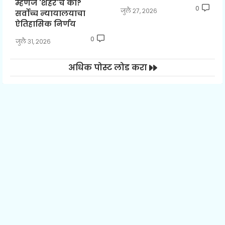
म्हणजे 'शहर'च का?
0
जुलै २७, २०२६
सर्वोच्च न्यायालयाचा
ऐतिहासिक निर्णय
0
जुलै ३१, २०२६
अधिक पोस्ट लोड करा