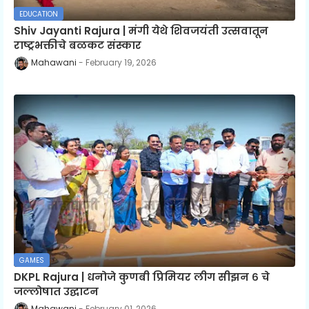
EDUCATION
Shiv Jayanti Rajura | मंगी येथे शिवजयंती उत्सवातून
राष्ट्रभक्तीचे बळकट संस्कार
Mahawani
February 19, 2026
GAMES
DKPL Rajura | धनोजे कुणबी प्रिमियर लीग सीझन ६ चे
जल्लोषात उद्घाटन
Mahawani
February 01, 2026