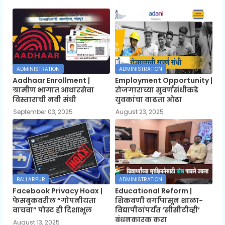
ADMINISTRATION
ADMINISTRATION
Aadhaar Enrollment |
Employment Opportunity |
ग्रामीण भागात आधारसेवा
रोजगाराच्या सुवर्णसंधीकडे
विस्ताराची नवी संधी
युवकांचा वाढता ओढा
September 03, 2025
August 23, 2025
BALLARPUR
ADMINISTRATION
Facebook Privacy Hoax |
Educational Reform |
फेसबुकवरील “गोपनीयता
शिकवणी वर्गांपासून शाळा-
वाचवा” पोस्ट ही दिशाभूल
विद्यापीठांपर्यंत ‘सीसीटीव्ही’
बंधनकारक करा
August 13, 2025