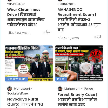
WirurStation
Recruitment
Wirur Cleanliness
MAHAGENCO
Drive | विरूरमध्ये
Recruitment Scam |
श्रमदानातून सामाजिक
महानिर्मिती तंत्रज्ञ-३
परिवर्तनाचा संदेश
भरतीत ‘सीएसआर २५ गुण’
वाद
0
ऑगस्ट ०४, २०२६
0
ऑगस्ट ०१, २०२६
SOCIALWELFARE
POLICE
Mahawani
Mahawani
Police
SocialWelfare
Forest Bribery Case |
Navodaya Rural
भद्रावती वनविभागातील
Quota | नगरपंचायत
लाचेचे जाळे उघड