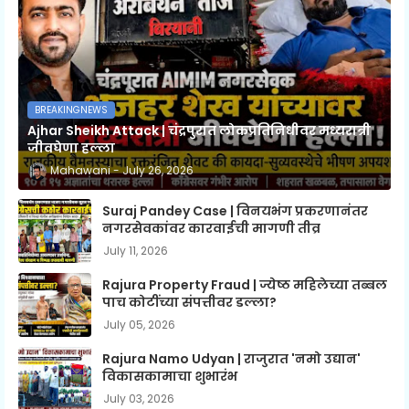
BREAKINGNEWS
Ajhar Sheikh Attack | चंद्रपुरात लोकप्रतिनिधीवर मध्यरात्री
जीवघेणा हल्ला
Mahawani
July 26, 2026
Suraj Pandey Case | विनयभंग प्रकरणानंतर
नगरसेवकांवर कारवाईची मागणी तीव्र
July 11, 2026
Rajura Property Fraud | ज्येष्ठ महिलेच्या तब्बल
पाच कोटींच्या संपत्तीवर डल्ला?
July 05, 2026
Rajura Namo Udyan | राजुरात 'नमो उद्यान'
विकासकामाचा शुभारंभ
July 03, 2026