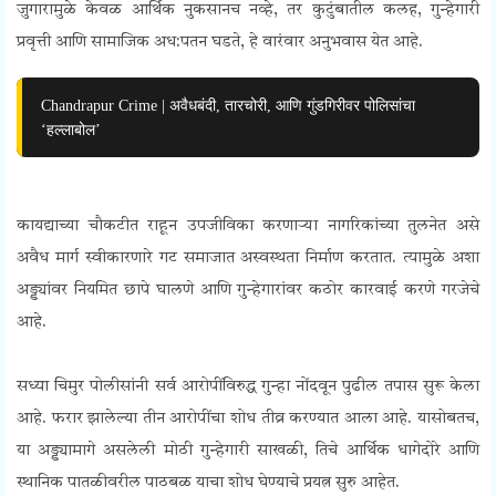
जुगारामुळे केवळ आर्थिक नुकसानच नव्हे, तर कुटुंबातील कलह, गुन्हेगारी
प्रवृत्ती आणि सामाजिक अध:पतन घडते, हे वारंवार अनुभवास येत आहे.
Chandrapur Crime | अवैधबंदी, तारचोरी, आणि गुंडगिरीवर पोलिसांचा
‘हल्लाबोल’
Chimur Gambling Raid
कायद्याच्या चौकटीत राहून उपजीविका करणाऱ्या नागरिकांच्या तुलनेत असे
अवैध मार्ग स्वीकारणारे गट समाजात अस्वस्थता निर्माण करतात. त्यामुळे अशा
अड्ड्यांवर नियमित छापे घालणे आणि गुन्हेगारांवर कठोर कारवाई करणे गरजेचे
आहे.
Chimur Gambling Raid
सध्या चिमुर पोलीसांनी सर्व आरोपींविरुद्ध गुन्हा नोंदवून पुढील तपास सुरू केला
आहे. फरार झालेल्या तीन आरोपींचा शोध तीव्र करण्यात आला आहे. यासोबतच,
या अड्ड्यामागे असलेली मोठी गुन्हेगारी साखळी, तिचे आर्थिक धागेदोरे आणि
स्थानिक पातळीवरील पाठबळ याचा शोध घेण्याचे प्रयत्न सुरु आहेत.