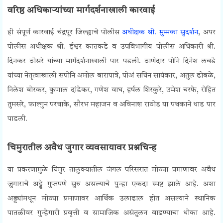
वरिष्ठ अधिकाऱ्यांच्या मार्गदर्शनाखाली कारवाई
ही संपूर्ण कारवाई चंद्रपूर जिल्ह्याचे पोलीस
अधीक्षक श्री. मुम्मका सुदर्शन
, अपर
पोलीस अधीक्षक श्री. ईश्वर कातकडे व उपविभागीय पोलीस अधिकारी श्री.
दिनकर ठोसरे यांच्या मार्गदर्शनाखाली पार पडली. ठाणेदार पोनि दिनेश लबडे
यांच्या नेतृत्वाखाली सपोनि अमोल बारापात्रे, पोअं सचिन सायंकार, अतुल ढोबळे,
निलेश बोरकर, कुणाल दांडेकर, गणेश वाघ, हर्षल शिरकुरे, उमेश चरफे, रोहित
तुमसरे, फाल्गुन परचाके, सौरभ महाजन व अविनाश राठोड या पथकाने धाड पार
पाडली.
Chimur Gambling Raid
चिमुरातील अवैध जुगार व्यवसायावर प्रश्नचिन्ह
या प्रकरणामुळे चिमुर तालुक्यातील जंगल परिसरात मोठ्या प्रमाणावर अवैध
जुगाराचे अड्डे गुप्तपणे सुरु असल्याचे पुन्हा एकदा स्पष्ट झाले आहे. अशा
अड्ड्यांमधून मोठ्या प्रमाणावर आर्थिक उलाढाल होत असल्याने स्थानिक
पातळीवर गुन्हेगारी प्रवृत्ती व सामाजिक असंतुलन वाढण्याचा धोका आहे.