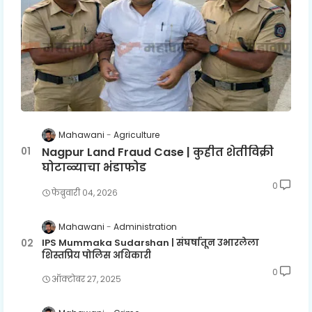
Mahawani
Agriculture
Nagpur Land Fraud Case | कुहीत शेतीविक्री
घोटाळ्याचा भंडाफोड
0
फेब्रुवारी ०४, २०२६
Mahawani
Administration
IPS Mummaka Sudarshan | संघर्षातून उभारलेला
शिस्तप्रिय पोलिस अधिकारी
0
ऑक्टोबर २७, २०२५