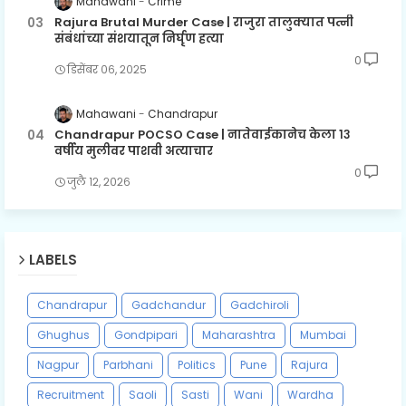
Mahawani
Crime
Rajura Brutal Murder Case | राजुरा तालुक्यात पत्नी
संबंधांच्या संशयातून निर्घृण हत्या
0
डिसेंबर ०६, २०२५
Mahawani
Chandrapur
Chandrapur POCSO Case | नातेवाईकानेच केला १३
वर्षीय मुलीवर पाशवी अत्याचार
0
जुलै १२, २०२६
LABELS
Chandrapur
Gadchandur
Gadchiroli
Ghughus
Gondpipari
Maharashtra
Mumbai
Nagpur
Parbhani
Politics
Pune
Rajura
Recruitment
Saoli
Sasti
Wani
Wardha