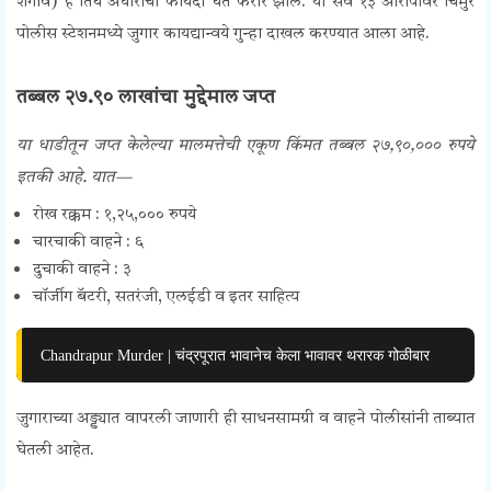
शेगाव) हे तिघे अंधाराचा फायदा घेत फरार झाले. या सर्व १३ आरोपींवर चिमुर
पोलीस स्टेशनमध्ये जुगार कायद्यान्वये गुन्हा दाखल करण्यात आला आहे.
Chimur Gambling Raid
तब्बल २७.९० लाखांचा मुद्देमाल जप्त
या धाडीतून जप्त केलेल्या मालमत्तेची एकूण किंमत तब्बल २७,९०,००० रुपये
इतकी आहे. यात—
रोख रक्कम : १,२५,००० रुपये
चारचाकी वाहने : ६
दुचाकी वाहने : ३
चॉर्जीग बॅटरी, सतरंजी, एलईडी व इतर साहित्य
Chandrapur Murder | चंद्रपूरात भावानेच केला भावावर थरारक गोळीबार
जुगाराच्या अड्ड्यात वापरली जाणारी ही साधनसामग्री व वाहने पोलीसांनी ताब्यात
घेतली आहेत.
Chimur Gambling Raid