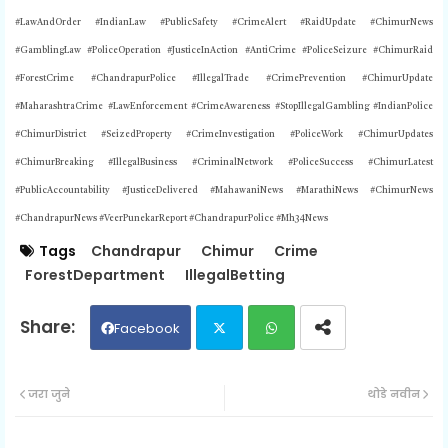
#LawAndOrder #IndianLaw #PublicSafety #CrimeAlert #RaidUpdate #ChimurNews
#GamblingLaw #PoliceOperation #JusticeInAction #AntiCrime #PoliceSeizure #ChimurRaid
#ForestCrime #ChandrapurPolice #IllegalTrade #CrimePrevention #ChimurUpdate
#MaharashtraCrime #LawEnforcement #CrimeAwareness #StopIllegalGambling #IndianPolice
#ChimurDistrict #SeizedProperty #CrimeInvestigation #PoliceWork #ChimurUpdates
#ChimurBreaking #IllegalBusiness #CriminalNetwork #PoliceSuccess #ChimurLatest
#PublicAccountability #JusticeDelivered #MahawaniNews #MarathiNews #ChimurNews
#ChandrapurNews #VeerPunekarReport #ChandrapurPolice #Mh34News
Tags
Chandrapur
Chimur
Crime
ForestDepartment
IllegalBetting
Facebook
Twit
Wh
जरा जुने
थोडे नवीन
ter
ats