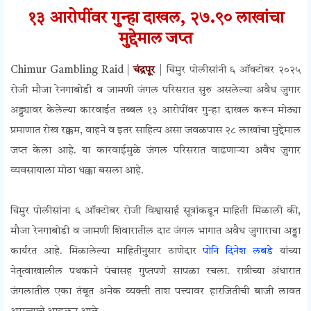
१३ आरोपींवर गुन्हा दाखल, २७.९० लाखांचा
मुद्देमाल जप्त
Chimur Gambling Raid |
चंद्रपूर
| चिमुर पोलीसांनी ६ ऑक्टोबर २०२५
रोजी मौजा रेनगाबोडी व जामणी जंगल परिसरात सुरु असलेल्या अवैध जुगार
अड्ड्यावर केलेल्या कारवाईत तब्बल १३ आरोपींवर गुन्हा दाखल करून मोठ्या
प्रमाणात रोख रक्कम, वाहने व इतर साहित्य असा जवळपास २८ लाखांचा मुद्देमाल
जप्त केला आहे. या कारवाईमुळे जंगल परिसरात वाढणाऱ्या अवैध जुगार
व्यवसायाला मोठा धक्का बसला आहे.
Chimur Gambling Raid
चिमुर पोलीसांना ६ ऑक्टोबर रोजी विश्वासार्ह सूत्रांकडून माहिती मिळाली की,
मौजा रेनगाबोडी व जामणी शिवारातील दाट जंगल भागात अवैध जुगाराचा अड्डा
कार्यरत आहे. मिळालेल्या माहितीनुसार ठाणेदार
पोनि दिनेश लबडे
यांच्या
नेतृत्वाखालील पथकाने पंचासह गुप्तपणे सापळा रचला. रात्रीच्या अंधारात
जंगलातील एका तंबूत अनेक व्यक्ती ताश पत्त्यावर हारजितीची बाजी लावत