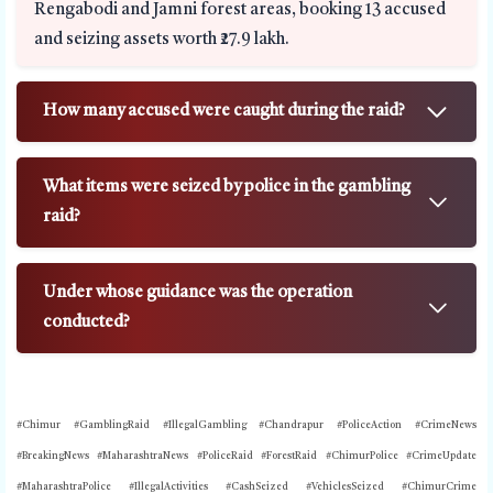
Rengabodi and Jamni forest areas, booking 13 accused
and seizing assets worth ₹27.9 lakh.
How many accused were caught during the raid?
What items were seized by police in the gambling
raid?
Under whose guidance was the operation
conducted?
#Chimur #GamblingRaid #IllegalGambling #Chandrapur #PoliceAction #CrimeNews
#BreakingNews #MaharashtraNews #PoliceRaid #ForestRaid #ChimurPolice #CrimeUpdate
#MaharashtraPolice #IllegalActivities #CashSeized #VehiclesSeized #ChimurCrime