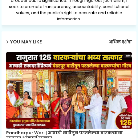
broader public significance. Through rigorous journalism, I
seek to promote transparency, accountability, constitutional
values, and the public's right to accurate and reliable
information.
YOU MAY LIKE
अधिक दर्शवा
Pandharpur Wari | आषाढी वारीतून परतलेल्या वारकऱ्यांचा