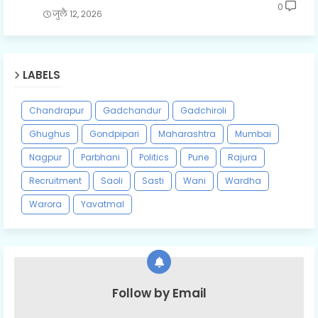
0
जुलै १२, २०२६
LABELS
Chandrapur
Gadchandur
Gadchiroli
Ghughus
Gondpipari
Maharashtra
Mumbai
Nagpur
Parbhani
Politics
Pune
Rajura
Recruitment
Saoli
Sasti
Wani
Wardha
Warora
Yavatmal
Follow by Email