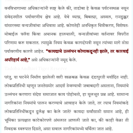
Tadoba Andhari Tiger Reserve
वनविभागाच्या अधिकाऱ्यांनी स्पष्ट केले की, ताडोबा हे केवळ पर्यटनस्थळ नसून
संवेदनशील पर्यावरणीय क्षेत्र आहे. येथे व्याघ्र, बिबट्या, अस्वल, रानडुक्कर
यांसारख्या वन्यजीवांचा अधिवास आहे. कोणतेही अनधिकृत चित्रीकरण, विशेषतः
मोबाईल फ्लॅश किंवा अचानक हालचाली, वन्यजीवांच्या वर्तनावर विपरीत
परिणाम करू शकतात. त्यामुळे नियम केवळ कागदोपत्री नसून त्यांच्या मागे ठोस
पर्यावरणीय कारणे आहेत.
“कायद्याचे उल्लंघन कोणाकडूनही झाले, तर कारवाई
अपरिहार्य आहे,”
असे अधिकाऱ्यांनी नमूद केले.
Tadoba Andhari Tiger Reserve
परंतु, या घटनेने निर्माण झालेली खरी खळबळ केवळ दंडापुरती मर्यादित नाही.
लोकप्रतिनिधी म्हणून जनतेसमोर आदर्श ठेवण्याची जबाबदारी असताना, नियमांचे
उल्लंघन करणारा संदेश समाजात काय पोहोचतो, हा मूलभूत प्रश्न आहे. सामान्य
नागरिकांना नियमांचे पालन करण्याचे आवाहन केले जाते, तर त्याच नियमांकडे
लोकप्रतिनिधींकडून दुर्लक्ष का केले जाते? कायदा सर्वांसाठी समान आहे, ही
भूमिका प्रत्यक्षात काटेकोरपणे अंमलात आणली जाते का, की काही वेळा ती
निवडक स्वरूपात दिसते, असा सवाल नागरिकांमध्ये चर्चिला जात आहे.