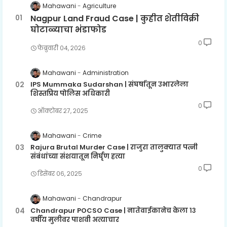
Mahawani
Agriculture
Nagpur Land Fraud Case | कुहीत शेतीविक्री
घोटाळ्याचा भंडाफोड
0
फेब्रुवारी ०४, २०२६
Mahawani
Administration
IPS Mummaka Sudarshan | संघर्षातून उभारलेला
शिस्तप्रिय पोलिस अधिकारी
0
ऑक्टोबर २७, २०२५
Mahawani
Crime
Rajura Brutal Murder Case | राजुरा तालुक्यात पत्नी
संबंधांच्या संशयातून निर्घृण हत्या
0
डिसेंबर ०६, २०२५
Mahawani
Chandrapur
Chandrapur POCSO Case | नातेवाईकानेच केला १३
वर्षीय मुलीवर पाशवी अत्याचार