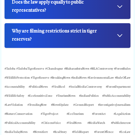
Does the law apply equally to public
representatives?
Why are filming restrictions strict in tiger
reserves?
#Tadoba #TadobaTigerReserve #Chandrapur #MaharashtraNews #MLAControversy #ForestRules
#WildlifeProtection #TigerReserve #BreakingNews #IndiaNews #EnvironmentalLaw #RuleOfLaw
#Accountability #PoliticalNews #ViralReel #SocialMediaControversy #ForestDepartment
#WildlifeSafety #EcoSensitiveZone #TourismNews #IndianPolitics #PublicAccountability
#LawViolation #TrendingNow #NewsUpdate #GroundReport #InvestigativeJournalism
#NatureConservation #TigerProject #EcoTourism #ForestAct #LegalAction
#PoliticalAccountability #CitizensVoice #ViralNews #MediaWatch #PublicInterest
#IndiaTodayNews #NewsAlert #RealStory #FieldReport #ForestOffence #EcoLaw