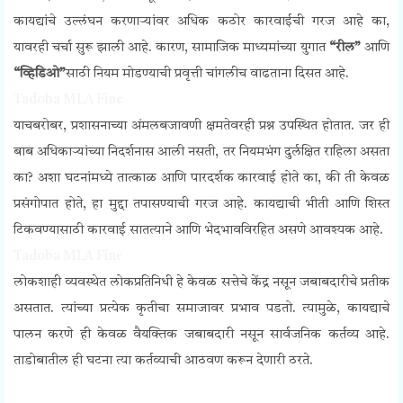
कायद्यांचे उल्लंघन करणाऱ्यांवर अधिक कठोर कारवाईची गरज आहे का,
यावरही चर्चा सुरू झाली आहे. कारण, सामाजिक माध्यमांच्या युगात
“रील”
आणि
“व्हिडिओ”
साठी नियम मोडण्याची प्रवृत्ती चांगलीच वाढताना दिसत आहे.
Tadoba MLA Fine
याचबरोबर, प्रशासनाच्या अंमलबजावणी क्षमतेवरही प्रश्न उपस्थित होतात. जर ही
बाब अधिकाऱ्यांच्या निदर्शनास आली नसती, तर नियमभंग दुर्लक्षित राहिला असता
का? अशा घटनांमध्ये तात्काळ आणि पारदर्शक कारवाई होते का, की ती केवळ
प्रसंगोपात होते, हा मुद्दा तपासण्याची गरज आहे. कायद्याची भीती आणि शिस्त
टिकवण्यासाठी कारवाई सातत्याने आणि भेदभावविरहित असणे आवश्यक आहे.
Tadoba MLA Fine
लोकशाही व्यवस्थेत लोकप्रतिनिधी हे केवळ सत्तेचे केंद्र नसून जबाबदारीचे प्रतीक
असतात. त्यांच्या प्रत्येक कृतीचा समाजावर प्रभाव पडतो. त्यामुळे, कायद्याचे
पालन करणे ही केवळ वैयक्तिक जबाबदारी नसून सार्वजनिक कर्तव्य आहे.
ताडोबातील ही घटना त्या कर्तव्याची आठवण करून देणारी ठरते.