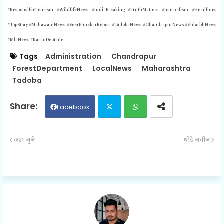
#ResponsibleTourism #WildlifeNews #IndiaBreaking #TruthMatters #Journalism #Headlines
#TopStory #MahawaniNews #VeerPunekarReport #TadobaNews #ChandrapurNews #VidarbhNews
#MlaNews #KaranDeotade
Tags
Administration
Chandrapur
ForestDepartment
LocalNews
Maharashtra
Tadoba
Facebook
Twit
Wh
जरा जुने
थोडे नवीन
ter
ats
ap
p