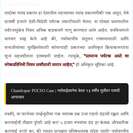
Tadoba MLA Fine
ताडोबा व्याघ्र प्रकल्प हा देशातील महत्त्वाच्या व्याघ्र प्रकल्पांपैकी एक असून, येथे
दरवर्षी हजारो देशी-विदेशी पर्यटक सफारीसाठी येतात. या मोठ्या प्रमाणातील
पर्यटनामुळेच नियम अधिक कडकपणे लागू करण्यात आले आहेत. वनविभागाने
वारंवार स्पष्ट केले आहे की, पर्यावरणीय संतुलन राखण्यासाठी आणि
वन्यजीवांच्या सुरक्षिततेसाठी कोणत्याही प्रकारच्या अनधिकृत क्रियाकलापांना
शून्य सहनशीलता दाखवली जाईल. त्यामुळे,
“सामान्य पर्यटक असो वा
लोकप्रतिनिधी नियम सर्वांसाठी समान आहेत,”
ही अधिकृत भूमिका आहे.
Tadoba MLA Fine
Chandrapur POCSO Case | नातेवाईकानेच केला १३ वर्षीय मुलीवर पाशवी
अत्याचार
तथापि, या घटनेच्या पार्श्वभूमीवर एक व्यापक प्रश्न उभा राहतो दंडाची रक्कम आणि
कारवाईची तीव्रता पुरेशी आहे का? ५ हजार रुपयांचा दंड हा केवळ औपचारिक
कारवाई ठरतो का, की त्यातून प्रत्यक्षात प्रतिबंधात्मक संदेश जातो? पर्यावरणीय