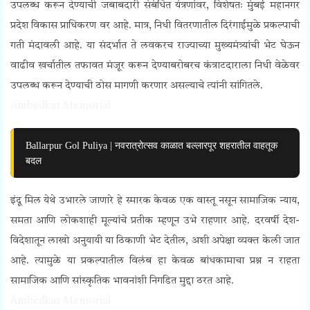
उपलब्ध करून देण्याची जबाबदारी संबंधित यंत्रणांवर, विशेषतः मुंबई महानगर
प्रदेश विकास प्राधिकरण वर आहे. मात्र, निधी वितरणातील दिरंगाईमुळे प्रकल्पाची
गती मंदावली आहे. या संदर्भात ते लवकरच राज्याच्या मुख्यमंत्र्यांची भेट घेऊन
वाढीव खर्चातील तफावत मंजूर करून देण्याबरोबरच कंत्राटदाराला निधी वेळेवर
उपलब्ध करून देण्याची ठोस मागणी करणार असल्याचे त्यांनी सांगितले.
Ambedkar Memorial
Ballarpur Gol Puliya | नवरात्रोत्सव काळात बल्लारपूर शहरातील वाहतूक
बदल
इंदू मिल येथे उभारले जाणारे हे स्मारक केवळ एक वास्तू नसून सामाजिक न्याय,
समता आणि लोकशाही मूल्यांचे प्रतीक म्हणून उभे राहणार आहे. दरवर्षी देश-
विदेशातून लाखो अनुयायी या ठिकाणी भेट देतील, अशी अपेक्षा व्यक्त केली जात
आहे. त्यामुळे या प्रकल्पातील विलंब हा केवळ बांधकामाचा प्रश्न न राहता
सामाजिक आणि सांस्कृतिक भावनांशी निगडित मुद्दा ठरत आहे.
Ambedkar Memorial