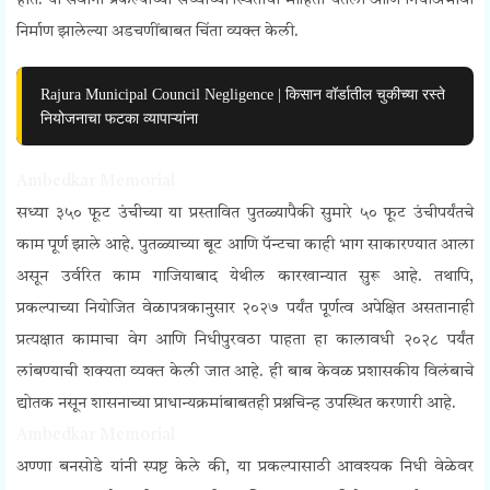
होते. या सर्वांनी प्रकल्पाच्या सध्याच्या स्थितीची माहिती घेतली आणि निधीअभावी
निर्माण झालेल्या अडचणींबाबत चिंता व्यक्त केली.
Rajura Municipal Council Negligence | किसान वॉर्डातील चुकीच्या रस्ते
नियोजनाचा फटका व्यापाऱ्यांना
Ambedkar Memorial
सध्या ३५० फूट उंचीच्या या प्रस्तावित पुतळ्यापैकी सुमारे ५० फूट उंचीपर्यंतचे
काम पूर्ण झाले आहे. पुतळ्याच्या बूट आणि पॅन्टचा काही भाग साकारण्यात आला
असून उर्वरित काम गाजियाबाद येथील कारखान्यात सुरू आहे. तथापि,
प्रकल्पाच्या नियोजित वेळापत्रकानुसार २०२७ पर्यंत पूर्णत्व अपेक्षित असतानाही
प्रत्यक्षात कामाचा वेग आणि निधीपुरवठा पाहता हा कालावधी २०२८ पर्यंत
लांबण्याची शक्यता व्यक्त केली जात आहे. ही बाब केवळ प्रशासकीय विलंबाचे
द्योतक नसून शासनाच्या प्राधान्यक्रमांबाबतही प्रश्नचिन्ह उपस्थित करणारी आहे.
Ambedkar Memorial
अण्णा बनसोडे यांनी स्पष्ट केले की, या प्रकल्पासाठी आवश्यक निधी वेळेवर