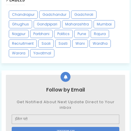
Chandrapur
Gadchandur
Gadchiroli
Ghughus
Gondpipari
Maharashtra
Mumbai
Nagpur
Parbhani
Politics
Pune
Rajura
Recruitment
Saoli
Sasti
Wani
Wardha
Warora
Yavatmal
Follow by Email
Get Notified About Next Update Direct to Your
inbox