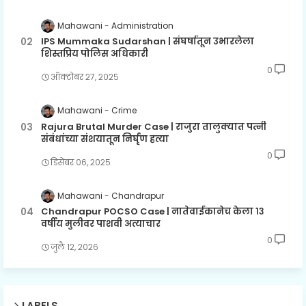
Mahawani
Administration
IPS Mummaka Sudarshan | संघर्षातून उभारलेला
शिस्तप्रिय पोलिस अधिकारी
0
ऑक्टोबर २७, २०२५
Mahawani
Crime
Rajura Brutal Murder Case | राजुरा तालुक्यात पत्नी
संबंधांच्या संशयातून निर्घृण हत्या
0
डिसेंबर ०६, २०२५
Mahawani
Chandrapur
Chandrapur POCSO Case | नातेवाईकानेच केला १३
वर्षीय मुलीवर पाशवी अत्याचार
0
जुलै १२, २०२६
LABELS