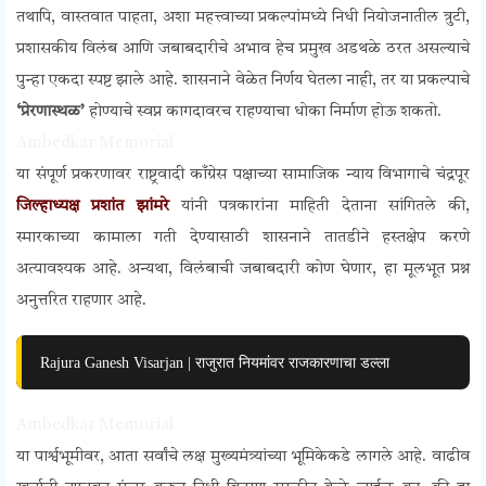
तथापि, वास्तवात पाहता, अशा महत्त्वाच्या प्रकल्पांमध्ये निधी नियोजनातील त्रुटी,
प्रशासकीय विलंब आणि जबाबदारीचे अभाव हेच प्रमुख अडथळे ठरत असल्याचे
पुन्हा एकदा स्पष्ट झाले आहे. शासनाने वेळेत निर्णय घेतला नाही, तर या प्रकल्पाचे
‘प्रेरणास्थळ’
होण्याचे स्वप्न कागदावरच राहण्याचा धोका निर्माण होऊ शकतो.
Ambedkar Memorial
या संपूर्ण प्रकरणावर राष्ट्रवादी काँग्रेस पक्षाच्या सामाजिक न्याय विभागाचे चंद्रपूर
जिल्हाध्यक्ष प्रशांत झांमरे
यांनी पत्रकारांना माहिती देताना सांगितले की,
स्मारकाच्या कामाला गती देण्यासाठी शासनाने तातडीने हस्तक्षेप करणे
अत्यावश्यक आहे. अन्यथा, विलंबाची जबाबदारी कोण घेणार, हा मूलभूत प्रश्न
अनुत्तरित राहणार आहे.
Rajura Ganesh Visarjan | राजुरात नियमांवर राजकारणाचा डल्ला
Ambedkar Memorial
या पार्श्वभूमीवर, आता सर्वांचे लक्ष मुख्यमंत्र्यांच्या भूमिकेकडे लागले आहे. वाढीव