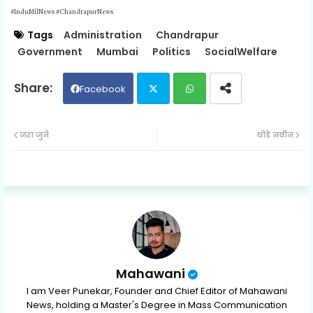
#InduMilNews #ChandrapurNews
Tags
Administration
Chandrapur
Government
Mumbai
Politics
SocialWelfare
Facebook
Twit
Wh
जरा जुने
थोडे नवीन
ter
ats
ap
p
Mahawani
I am Veer Punekar, Founder and Chief Editor of Mahawani
News, holding a Master's Degree in Mass Communication