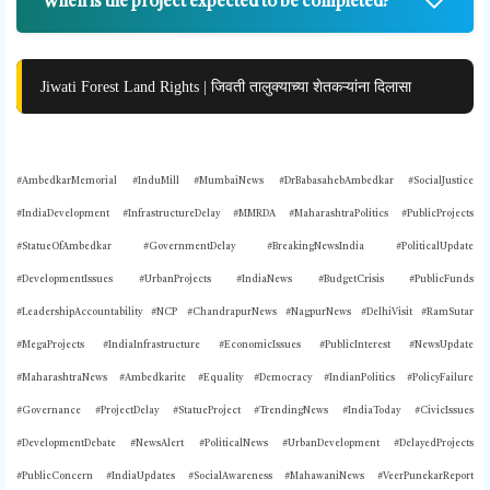
When is the project expected to be completed?
Jiwati Forest Land Rights | जिवती तालुक्याच्या शेतकऱ्यांना दिलासा
#AmbedkarMemorial #InduMill #MumbaiNews #DrBabasahebAmbedkar #SocialJustice
#IndiaDevelopment #InfrastructureDelay #MMRDA #MaharashtraPolitics #PublicProjects
#StatueOfAmbedkar #GovernmentDelay #BreakingNewsIndia #PoliticalUpdate
#DevelopmentIssues #UrbanProjects #IndiaNews #BudgetCrisis #PublicFunds
#LeadershipAccountability #NCP #ChandrapurNews #NagpurNews #DelhiVisit #RamSutar
#MegaProjects #IndiaInfrastructure #EconomicIssues #PublicInterest #NewsUpdate
#MaharashtraNews #Ambedkarite #Equality #Democracy #IndianPolitics #PolicyFailure
#Governance #ProjectDelay #StatueProject #TrendingNews #IndiaToday #CivicIssues
#DevelopmentDebate #NewsAlert #PoliticalNews #UrbanDevelopment #DelayedProjects
#PublicConcern #IndiaUpdates #SocialAwareness #MahawaniNews #VeerPunekarReport