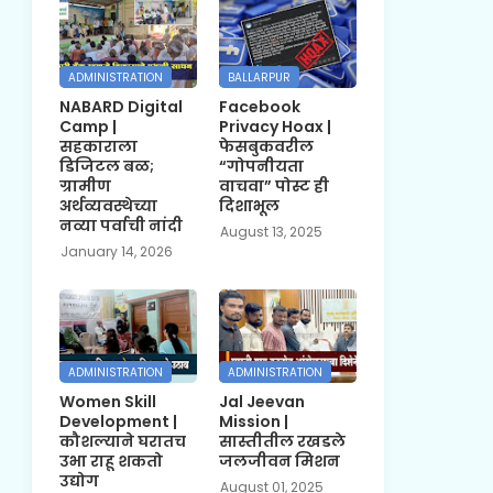
ADMINISTRATION
BALLARPUR
NABARD Digital
Facebook
Camp |
Privacy Hoax |
सहकाराला
फेसबुकवरील
डिजिटल बळ;
“गोपनीयता
ग्रामीण
वाचवा” पोस्ट ही
अर्थव्यवस्थेच्या
दिशाभूल
नव्या पर्वाची नांदी
August 13, 2025
January 14, 2026
ADMINISTRATION
ADMINISTRATION
Women Skill
Jal Jeevan
Development |
Mission |
कौशल्याने घरातच
सास्तीतील रखडले
उभा राहू शकतो
जलजीवन मिशन
उद्योग
August 01, 2025