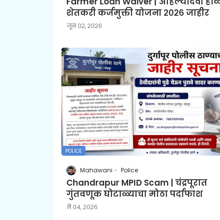
Farmer Loan Waiver | अहिल्यादेवी ह
शेतकरी कर्जमुक्ती योजना २०२६ जाहीर
जून ०२, २०२६
POLICE
Mahawani
Police
Chandrapur MPID Scam | चंद्रपूरात
गुंतवणूक घोटाळ्याचा मोठा पर्दाफाश
मे ०४, २०२६