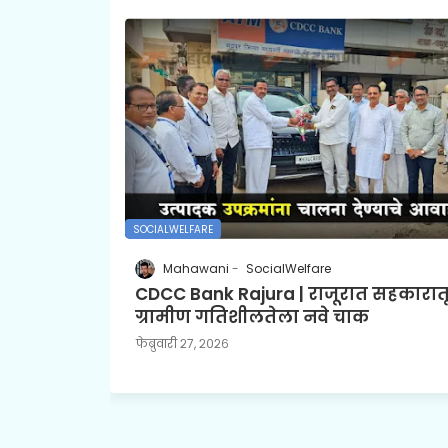
SOCIALWELFARE
Mahawani
SocialWelfare
CDCC Bank Rajura | राजूरात सहकारात
ग्रामीण गतिशीलतेला नवे चाक
फेब्रुवारी २७, २०२६