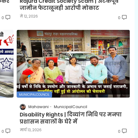
ोळकर
Rajura Credit Society Scam | अटकपूर्व
जामीन फेटाळूनही आरोपी मोकाट
मे १२, २०२६
0
0
MUNICIPALCOUNCIL
Mahawani
MunicipalCouncil
Disability Rights | दिव्यांग निधि पर मनपा
प्रशासन सवालों के घेरे में
मार्च १३, २०२६
0
0