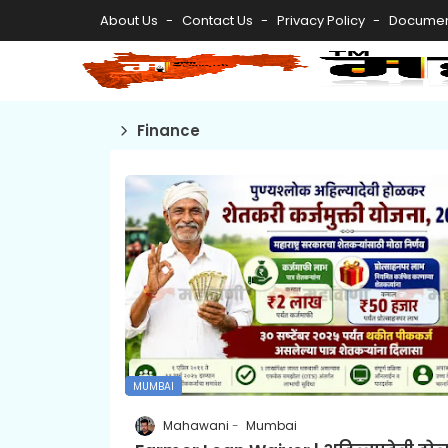
About Us
Contact Us
Privacy Policy
Documen
Finance
MUMBAI
Mahawani
Mumbai