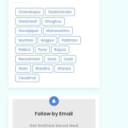
Chandrapur
Gadchandur
Gadchiroli
Ghughus
Gondpipari
Maharashtra
Mumbai
Nagpur
Parbhani
Politics
Pune
Rajura
Recruitment
Saoli
Sasti
Wani
Wardha
Warora
Yavatmal
Follow by Email
Get Notified About Next