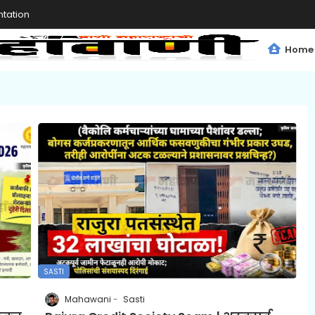
tation
Home
SASTI
Mahawani
Sasti