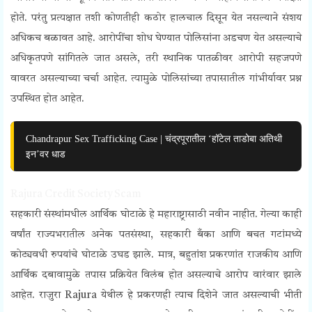
होते. परंतु प्रत्यक्षात तशी कोणतीही कठोर हालचाल दिसून येत नसल्याने संशय
अधिकच बळावत आहे. आरोपींचा शोध घेण्यात पोलिसांना अडचण येत असल्याचे
अधिकृतपणे सांगितले जात असले, तरी स्थानिक पातळीवर आरोपी सहजपणे
वावरत असल्याच्या चर्चा आहेत. त्यामुळे पोलिसांच्या तपासातील गांभीर्यावर प्रश्न
उपस्थित होत आहेत.
Chandrapur Sex Trafficking Case | चंद्रपूरातील ‘हॉटेल ताडोबा अतिथी
इन’वर धाड
Rajura Credit Society Scam
सहकारी संस्थांमधील आर्थिक घोटाळे हे महाराष्ट्रासाठी नवीन नाहीत. गेल्या काही
वर्षांत राज्यभरातील अनेक पतसंस्था, सहकारी बँका आणि बचत गटांमध्ये
कोट्यवधी रुपयांचे घोटाळे उघड झाले. मात्र, बहुतांश प्रकरणांत राजकीय आणि
आर्थिक दबावामुळे तपास प्रक्रियेत विलंब होत असल्याचे आरोप वारंवार झाले
आहेत. राजुरा Rajura येथील हे प्रकरणही त्याच दिशेने जात असल्याची भीती