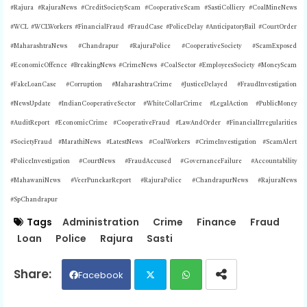
#Rajura #RajuraNews #CreditSocietyScam #CooperativeScam #SastiColliery #CoalMineNews
#WCL #WCLWorkers #FinancialFraud #FraudCase #PoliceDelay #AnticipatoryBail #CourtOrder
#MaharashtraNews #Chandrapur #RajuraPolice #CooperativeSociety #ScamExposed
#EconomicOffence #BreakingNews #CrimeNews #CoalSector #EmployeesSociety #MoneyScam
#FakeLoanCase #Corruption #MaharashtraCrime #JusticeDelayed #FraudInvestigation
#NewsUpdate #IndianCooperativeSector #WhiteCollarCrime #LegalAction #PublicMoney
#AuditReport #EconomicCrime #CooperativeFraud #LawAndOrder #FinancialIrregularities
#SocietyFraud #MarathiNews #LatestNews #CoalWorkers #CrimeInvestigation #ScamAlert
#PoliceInvestigation #CourtNews #FraudAccused #GovernanceFailure #Accountability
#MahawaniNews #VeerPunekarReport #RajuraPolice #ChandrapurNews #RajuraNews
#SpChandrapur
Tags
Administration
Crime
Finance
Fraud
Loan
Police
Rajura
Sasti
Facebook
Twit
Wh