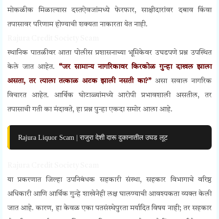
मोकळीक मिळाल्यास दस्तऐवजांमध्ये फेरफार, साक्षीदारांवर दबाव किंवा
तपासावर परिणाम होण्याची शक्यता नाकारता येत नाही.
Rajura Credit Society Scam
स्थानिक पातळीवर आता पोलीस प्रशासनाच्या भूमिकेवर उघडपणे प्रश्न उपस्थित
केले जात आहेत.
“जर सामान्य नागरिकावर किरकोळ गुन्हा दाखल झाला
असता, तर त्याला तत्काळ अटक झाली नसती का?”
असा सवाल नागरिक
विचारत आहेत. आर्थिक घोटाळ्यांमध्ये आरोपी प्रभावशाली असतील, तर
तपासाची गती का मंदावते, हा प्रश्न पुन्हा एकदा समोर आला आहे.
Rajura Liquor Scam | राजुरा देशी दारू दुकानातील उघड लूट
Rajura Credit Society Scam
या प्रकरणात जिल्हा उपनिबंधक सहकारी संस्था, सहकार विभागाचे वरिष्ठ
अधिकारी आणि आर्थिक गुन्हे शाखेनेही लक्ष घालण्याची आवश्यकता व्यक्त केली
जात आहे. कारण, हा केवळ एका पतसंस्थेपुरता मर्यादित विषय नाही; तर सहकार