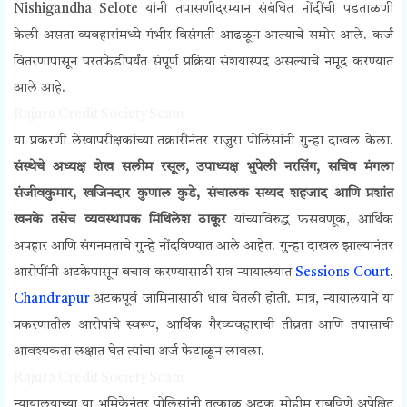
Nishigandha Selote यांनी तपासणीदरम्यान संबंधित नोंदींची पडताळणी
केली असता व्यवहारांमध्ये गंभीर विसंगती आढळून आल्याचे समोर आले. कर्ज
वितरणापासून परतफेडीपर्यंत संपूर्ण प्रक्रिया संशयास्पद असल्याचे नमूद करण्यात
आले आहे.
Rajura Credit Society Scam
या प्रकरणी लेखापरीक्षकांच्या तक्रारीनंतर राजुरा पोलिसांनी गुन्हा दाखल केला.
संस्थेचे अध्यक्ष शेख सलीम रसूल, उपाध्यक्ष भुपेली नरसिंग, सचिव मंगला
संजीवकुमार, खजिनदार कुणाल कुडे, संचालक सय्यद शहजाद आणि प्रशांत
खनके तसेच व्यवस्थापक मिथिलेश ठाकूर
यांच्याविरुद्ध फसवणूक, आर्थिक
अपहार आणि संगनमताचे गुन्हे नोंदविण्यात आले आहेत. गुन्हा दाखल झाल्यानंतर
आरोपींनी अटकेपासून बचाव करण्यासाठी सत्र न्यायालयात
Sessions Court,
Chandrapur
अटकपूर्व जामिनासाठी धाव घेतली होती. मात्र, न्यायालयाने या
प्रकरणातील आरोपांचे स्वरूप, आर्थिक गैरव्यवहाराची तीव्रता आणि तपासाची
आवश्यकता लक्षात घेत त्यांचा अर्ज फेटाळून लावला.
Rajura Credit Society Scam
न्यायालयाच्या या भूमिकेनंतर पोलिसांनी तत्काळ अटक मोहीम राबविणे अपेक्षित