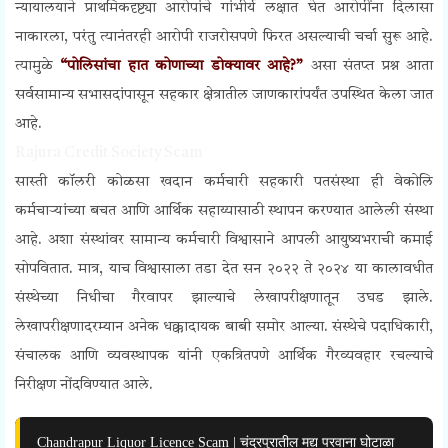
न्यायालयाने प्राथमिकदृष्ट्या आरोपांचे गांभीर्य लक्षात घेत आरोपींना दिलासा
नाकारला, परंतु त्यानंतरही आरोपी राजरोसपणे फिरत असल्याची चर्चा सुरू आहे.
त्यामुळे
“पोलिसांचा हात कोणाच्या डोक्यावर आहे?”
असा संतप्त प्रश्न आता
सर्वसामान्य सभासदांपासून सहकार क्षेत्रातील जाणकारांपर्यंत उपस्थित केला जात
आहे.
Rajura Credit Society Scam
सास्ती कॉलरी कोळसा खदान कर्मचारी सहकारी पतसंस्था ही वेकोलि
कर्मचाऱ्यांच्या बचत आणि आर्थिक सहाय्यासाठी स्थापन करण्यात आलेली संस्था
आहे. अशा संस्थांवर सामान्य कर्मचारी विश्वासाने आपली आयुष्यभराची कमाई
सोपवितात. मात्र, याच विश्वासाला तडा देत सन २०२२ ते २०२४ या कालावधीत
संस्थेच्या निधीचा गैरवापर झाल्याचे लेखापरीक्षणातून उघड झाले.
लेखापरीक्षणादरम्यान अनेक धक्कादायक बाबी समोर आल्या. संस्थेचे पदाधिकारी,
संचालक आणि व्यवस्थापक यांनी एकत्रितपणे आर्थिक गैरव्यवहार रचल्याचे
निरीक्षण नोंदविण्यात आले.
Chandrapur Liquor Licence Scam | चंद्रपुरातील मद्य परवाना घोटाळा