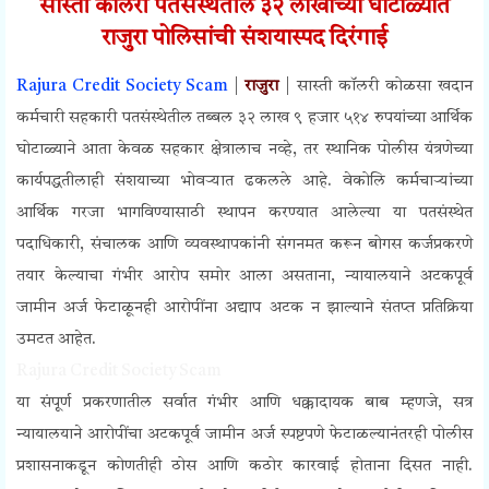
सास्ती कॉलरी पतसंस्थेतील ३२ लाखांच्या घोटाळ्यात
राजुरा पोलिसांची संशयास्पद दिरंगाई
Rajura Credit Society Scam
|
राजुरा
| सास्ती कॉलरी कोळसा खदान
कर्मचारी सहकारी पतसंस्थेतील तब्बल ३२ लाख ९ हजार ५१४ रुपयांच्या आर्थिक
घोटाळ्याने आता केवळ सहकार क्षेत्रालाच नव्हे, तर स्थानिक पोलीस यंत्रणेच्या
कार्यपद्धतीलाही संशयाच्या भोवऱ्यात ढकलले आहे. वेकोलि कर्मचाऱ्यांच्या
आर्थिक गरजा भागविण्यासाठी स्थापन करण्यात आलेल्या या पतसंस्थेत
पदाधिकारी, संचालक आणि व्यवस्थापकांनी संगनमत करून बोगस कर्जप्रकरणे
तयार केल्याचा गंभीर आरोप समोर आला असताना, न्यायालयाने अटकपूर्व
जामीन अर्ज फेटाळूनही आरोपींना अद्याप अटक न झाल्याने संतप्त प्रतिक्रिया
उमटत आहेत.
Rajura Credit Society Scam
या संपूर्ण प्रकरणातील सर्वात गंभीर आणि धक्कादायक बाब म्हणजे, सत्र
न्यायालयाने आरोपींचा अटकपूर्व जामीन अर्ज स्पष्टपणे फेटाळल्यानंतरही पोलीस
प्रशासनाकडून कोणतीही ठोस आणि कठोर कारवाई होताना दिसत नाही.