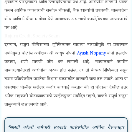
क्षेत्रातील पारदर्शकता आणि उत्तरदायित्वाचा प्रश्न आहे. आरोपींना तातडीने अटक
करून आर्थिक व्यवहारांची सखोल चौकशी, बँक खात्यांची तपासणी, मालमत्तेचा
शोध आणि निधीचा मागोवा घेणे आवश्यक असल्याचे कायदेविषयक जाणकारांचे
मत आहे.
Rajura Credit Society Scam
दरम्यान, राजुरा पोलिसांच्या भूमिकेबाबत वाढत्या नाराजीमुळे या प्रकरणात
नवनियुक्त पोलीस अधीक्षक श्री आयुष नोपनी
Ayush Nopany
यांनी हस्तक्षेप
करावा, अशी मागणी जोर धरू लागली आहे. न्यायालयाने जामीन
नाकारल्यानंतरही आरोपींना अटक होत नसेल, तर ती केवळ निष्क्रियता नसून
तपास प्रक्रियेवरील जनतेचा विश्वास डळमळीत करणारी बाब ठरू शकते. आता या
प्रकरणात पोलीस खरोखर कठोर कारवाई करतात की हा घोटाळा देखील इतर
अनेक सहकारी घोटाळ्यांप्रमाणे फाईलपुरता मर्यादित राहतो, याकडे संपूर्ण राजुरा
तालुक्याचे लक्ष लागले आहे.
“
सास्ती कॉलरी कर्मचारी सहकारी पतसंस्थेतील आर्थिक गैरव्यवहार