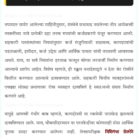
Rajura Credit Society Scam
तपासात समोर आलेल्या माहितीनुसार, संस्थेचे सभासद नसलेल्या तीन अनोळखी
व्यक्तींच्या नावे प्रत्येकी दहा लाख रुपयांची कर्जप्रकरणे मंजूर करण्यात आली.
सहकारी पतसंस्थांच्या नियमांनुसार कर्ज मंजुरीसाठी सदस्यत्व, कागदपत्रांची
पडताळणी, हमीदार, कर्ज उद्देश आणि आर्थिक पात्रता यांची तपासणी आवश्यक
असते. मात्र, या सर्व नियमांना हरताळ फासून बोगस लाभार्थी निर्माण करण्यात
आल्याचे आरोप आहेत. विशेष म्हणजे, ही रक्कम धनादेशाद्वारे न देता थेट रोखीने
वितरित करण्यात आल्याचे दाखवण्यात आले. सहकारी वित्तीय व्यवहारांमध्ये
एवढ्या मोठ्या प्रमाणावर रोख व्यवहार दाखविणे हे स्वतःमध्ये संशय निर्माण
करणारे आहे.
Rajura Credit Society Scam
यापुढे आणखी गंभीर बाब म्हणजे, कागदोपत्री या रकमेची परतफेड झाल्याचे
दाखविण्यात आले. मात्र, चौकशीदरम्यान या परतफेडीचा कोणताही ठोस आर्थिक
पुरावा सादर करण्यात आलेला नाही. लेखापरीक्षक
निशिगंधा सेलोटे