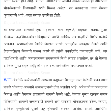
आता व्यक्त होत आहे. कारण, न्यायालयाने जामीन नाकारल्यानंतरही आरोपींना
मोकळेपणाने फिरण्याची संधी मिळत असेल, तर कायद्याचा धाक नेमका
कुणासाठी आहे, असा सवाल उपस्थित होतो.
Rajura Credit Society Scam
या प्रकरणात आणखी एक महत्त्वाची बाब म्हणजे, सहकारी कायद्यानुसार
संस्थेच्या पदाधिकाऱ्यांवर विश्वासाची आणि आर्थिक जबाबदारीची विशेष कर्तव्ये
असतात. सभासदांच्या पैशांचे संरक्षण करणे, पारदर्शक व्यवहार ठेवणे आणि
लेखापरीक्षण नियमांचे पालन करणे ही त्यांची कायदेशीर जबाबदारी आहे. जर
पदाधिकारी आणि व्यवस्थापनच संगनमताने निधी लाटत असतील, तर तो केवळ
आर्थिक गुन्हा राहत नाही; तो सहकार व्यवस्थेवरील विश्वासघात ठरतो.
Rajura Credit Society Scam
WCL
वेकोलि कर्मचाऱ्यांनी आपल्या कष्टाच्या पैशातून जमा केलेली बचत अशा
प्रकारे धोक्यात आल्याने सभासदांमध्ये तीव्र असंतोष आहे. अनेकांनी या प्रकरणात
निष्पक्ष आणि वेगवान तपासाची मागणी केली आहे. केवळ गुन्हा दाखल करून
पोलिसांनी आपली जबाबदारी संपली असे समजणे धोकादायक ठरेल. कारण,
आर्थिक गुन्ह्यांमध्ये पुरावे नष्ट होण्याची शक्यता अधिक असते. आरोपींना