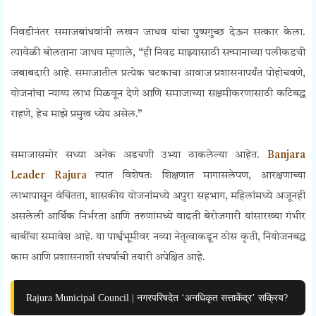
निवडीनंतर समाजबांधवांनी लखन जाधव यांचा पुष्पगुच्छ देऊन सत्कार केला.
त्यावेळी बोलताना जाधव म्हणाले, “ही निवड माझ्यासाठी सन्मानाच्या पलीकडची
जबाबदारी आहे. समाजातील प्रत्येक घटकाचा आवाज प्रशासनापर्यंत पोहोचवणे,
योजनांचा न्याय्य लाभ मिळवून देणे आणि समाजाच्या सक्षमीकरणासाठी कटिबद्ध
राहणे, हेच माझे प्रमुख ध्येय असेल.”
समाजासमोर सध्या अनेक अडचणी उभ्या ठाकलेल्या आहेत.
Banjara
Leader Rajura
त्यात विशेषतः शिक्षणात मागासलेपण, आरक्षणाच्या
लाभापासून वंचितता, शासकीय योजनांमध्ये अपुरा सहभाग, महिलांमध्ये अजूनही
असलेली आर्थिक निर्भरता आणि तरुणांमध्ये वाढती बेरोजगारी यांसारख्या गंभीर
बाबींचा समावेश आहे. या पार्श्वभूमीवर नव्या नेतृत्वाकडून ठोस कृती, नियोजनबद्ध
काम आणि प्रशासनाशी संघर्षाची तयारी अपेक्षित आहे.
Rajura Municipal Council | नगरपरिषदेत ‘अनधिकृत सत्ताकेंद्र’ सक्रिय?