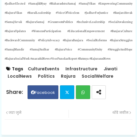
#JadhavElected #SamajikNyay #MaharashtraSamaj #SamajVikas #EmpoweringCommunity
#RajuraVikas #RuralLeadership #VoiceOfVoiceless #JadhavForJustice #BanjaraYuvak
#SamajSevak #RajuraSamaj #GrassrootsPolitics #InclusiveLeadership #SocialAwakening
#RajuraUpdates #WomensParticipation #EducationalEmpowerment #BanjaraCulture
#BackwardCommunity #PolicyAdvocacy #RajuraBanjara #SocialReforms #RajuraStruggles
#SamajMandir #SamajSudhar #RajuraVoice #CommunityUnity #StruggleAndHope
#RajuraSocialWork #marathiNews #VeerPunekarReport #Batmya #RajurannNews
Tags
CultureEvents
Infrastructure
Jiwati
LocalNews
Politics
Rajura
SocialWelfare
Facebook
Twit
Wh
जरा जुने
थोडे नवीन
ter
ats
ap