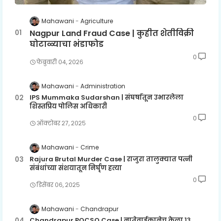
Mahawani
Agriculture
Nagpur Land Fraud Case | कुहीत शेतीविक्री
घोटाळ्याचा भंडाफोड
0
फेब्रुवारी ०४, २०२६
Mahawani
Administration
IPS Mummaka Sudarshan | संघर्षातून उभारलेला
शिस्तप्रिय पोलिस अधिकारी
0
ऑक्टोबर २७, २०२५
Mahawani
Crime
Rajura Brutal Murder Case | राजुरा तालुक्यात पत्नी
संबंधांच्या संशयातून निर्घृण हत्या
0
डिसेंबर ०६, २०२५
Mahawani
Chandrapur
Chandrapur POCSO Case | नातेवाईकानेच केला १३