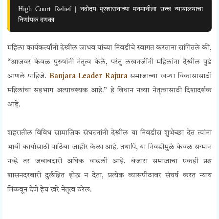
High Court Relief | नवोदय प्रशासनाच्या मनमानीला उच्च न्यायालयाचा
निर्णायक दणका
महिला कार्यकर्त्यांनी देखील जाधव यांच्या निवडीचे स्वागत करताना सांगितले की,
“आजवर केवळ पुरुषांनी नेतृत्व केले, परंतु लखनजींनी महिलांना देखील पुढे
आणले पाहिजे.
Banjara Leader Rajura
समाजाच्या खऱ्या विकासासाठी
महिलांचा सहभाग अत्यावश्यक आहे.” हे विधान नव्या नेतृत्वासाठी दिशादर्शक
आहे.
शहरातील विविध सामाजिक संघटनांनी देखील या निवडीस शुभेच्छा देत त्यांना
भावी कार्यासाठी पाठिंबा जाहीर केला आहे. तथापि, या निवडीमुळे केवळ सन्मान
नव्हे तर जबाबदारी अधिक वाढली आहे. बंजारा समाजाचा एकही प्रश्न
शासनदरबारी दुर्लक्षित होऊ न देता, प्रत्येक व्यासपीठावर संघर्ष करत न्याय
मिळवून देणे हेच खरे नेतृत्व ठरेल.