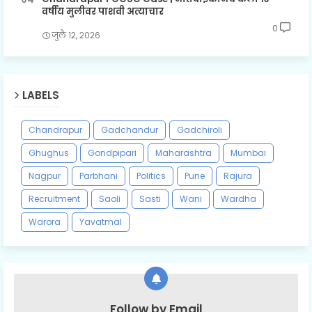
वर्षीय मुलीवर पाशवी अत्याचार
0
जुलै १२, २०२६
LABELS
Chandrapur
Gadchandur
Gadchiroli
Ghughus
Gondpipari
Maharashtra
Mumbai
Nagpur
Parbhani
Politics
Pune
Rajura
Recruitment
Saoli
Sasti
Wani
Wardha
Warora
Yavatmal
Follow by Email