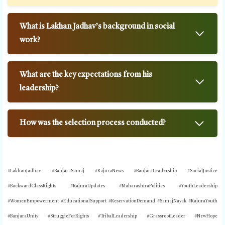
What is Lakhan Jadhav’s background in social
work?
What are the key expectations from his
leadership?
How was the selection process conducted?
#LakhanJadhav #BanjaraSamaj #RajuraNews #BanjaraLeadership #SocialJustice
#BackwardClassRights #RajuraUpdates #MaharashtraPolitics #YouthLeadership
#WomenEmpowerment #EducationalSupport #ReservationDemand #SamajNayak #RajuraYouth
#BanjaraUnity #StruggleForRights #TribalLeadership #GrassrootLeader #NewHope