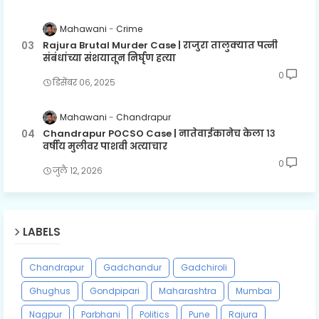
Mahawani
Crime
Rajura Brutal Murder Case | राजुरा तालुक्यात पत्नी
संबंधांच्या संशयातून निर्घृण हत्या
0
डिसेंबर ०६, २०२५
Mahawani
Chandrapur
Chandrapur POCSO Case | नातेवाईकानेच केला १३
वर्षीय मुलीवर पाशवी अत्याचार
0
जुलै १२, २०२६
LABELS
Chandrapur
Gadchandur
Gadchiroli
Ghughus
Gondpipari
Maharashtra
Mumbai
Nagpur
Parbhani
Politics
Pune
Rajura