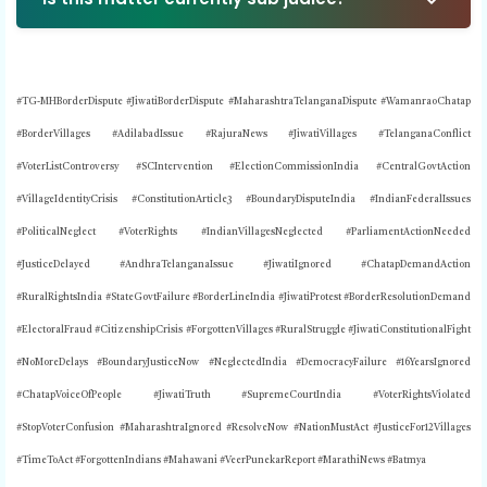
#TG-MHBorderDispute
#JiwatiBorderDispute #MaharashtraTelanganaDispute #WamanraoChatap
#BorderVillages #AdilabadIssue #RajuraNews #JiwatiVillages #TelanganaConflict
#VoterListControversy #SCIntervention #ElectionCommissionIndia #CentralGovtAction
#VillageIdentityCrisis #ConstitutionArticle3 #BoundaryDisputeIndia #IndianFederalIssues
#PoliticalNeglect #VoterRights #IndianVillagesNeglected #ParliamentActionNeeded
#JusticeDelayed #AndhraTelanganaIssue #JiwatiIgnored #ChatapDemandAction
#RuralRightsIndia #StateGovtFailure #BorderLineIndia #JiwatiProtest #BorderResolutionDemand
#ElectoralFraud #CitizenshipCrisis #ForgottenVillages #RuralStruggle #JiwatiConstitutionalFight
#NoMoreDelays #BoundaryJusticeNow #NeglectedIndia #DemocracyFailure #16YearsIgnored
#ChatapVoiceOfPeople #JiwatiTruth #SupremeCourtIndia #VoterRightsViolated
#StopVoterConfusion #MaharashtraIgnored #ResolveNow #NationMustAct #JusticeFor12Villages
#TimeToAct #ForgottenIndians #Mahawani #VeerPunekarReport #MarathiNews #Batmya