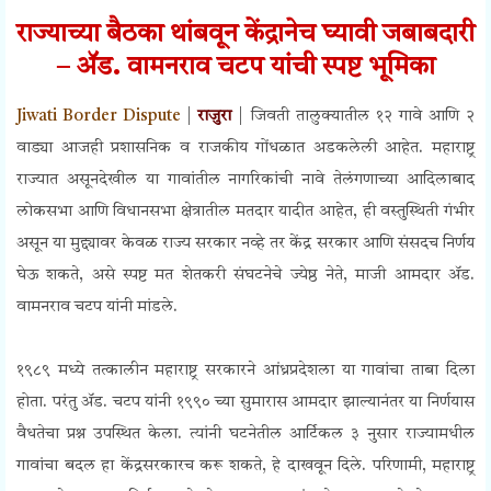
राज्याच्या बैठका थांबवून केंद्रानेच घ्यावी जबाबदारी
– ॲड. वामनराव चटप यांची स्पष्ट भूमिका
Jiwati Border Dispute
|
राजुरा
| जिवती तालुक्यातील १२ गावे आणि २
वाड्या आजही प्रशासनिक व राजकीय गोंधळात अडकलेली आहेत. महाराष्ट्र
राज्यात असूनदेखील या गावांतील नागरिकांची नावे तेलंगणाच्या आदिलाबाद
लोकसभा आणि विधानसभा क्षेत्रातील मतदार यादीत आहेत, ही वस्तुस्थिती गंभीर
असून या मुद्द्यावर केवळ राज्य सरकार नव्हे तर केंद्र सरकार आणि संसदच निर्णय
घेऊ शकते, असे स्पष्ट मत शेतकरी संघटनेचे ज्येष्ठ नेते, माजी आमदार ॲड.
वामनराव चटप यांनी मांडले.
१९८९ मध्ये तत्कालीन महाराष्ट्र सरकारने आंध्रप्रदेशला या गावांचा ताबा दिला
होता. परंतु ॲड. चटप यांनी १९९० च्या सुमारास आमदार झाल्यानंतर या निर्णयास
वैधतेचा प्रश्न उपस्थित केला. त्यांनी घटनेतील आर्टिकल ३ नुसार राज्यामधील
गावांचा बदल हा केंद्रसरकारच करू शकते, हे दाखवून दिले. परिणामी, महाराष्ट्र