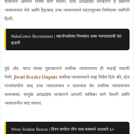
शासनाने आपला निर्णय मागे घेतला. मात्र आंध्रप्रदेश सरकारने हे प्रकरण
न्यायालयात नेले आणि हैद्राबाद उच्च न्यायालयाने महाराष्ट्राच्या निर्णयावर स्थगिती
दिली.
MahaGenco Recruitment | महाजेनकोच्या नियमांवर उच्च न्यायालयाची थेट
झडती
पुढे ॲड. चटप यांच्या पुढाकाराने सर्वोच्च न्यायालयात ही लढाई लढली
गेली.
Jiwati Border Dispute
सर्वोच्च न्यायालयाने स्पष्ट निर्देश दिले की, दोन
राज्यांमधील वाद उच्च न्यायालयात न चालवता थेट सर्वोच्च न्यायालयात
चालवावा. यामुळे आंध्रप्रदेश सरकारने आपली याचिका मागे घेतली आणि
न्यायालयीन वाद संपला.
Wirur Student Rescue | विरुर मार्गावर तीन तास बसमध्ये अडकले ६०