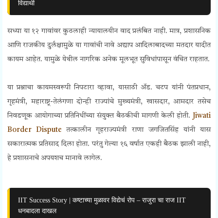
विद्यार्थी
सध्या या १२ गावांवर कुठलाही न्यायालयीन वाद प्रलंबित नाही. मात्र, प्रशासनिक
आणि राजकीय दुर्लक्षामुळे या गावांची नावे अद्याप आदिलाबादच्या मतदार यादीत
कायम आहेत. यामुळे येथील नागरिक अनेक मूलभूत सुविधांपासून वंचित राहतात.
या प्रश्नाचा कायमस्वरूपी निपटारा व्हावा, यासाठी ॲड. चटप यांनी पंतप्रधान,
गृहमंत्री, महाराष्ट्र-तेलंगणा दोन्ही राज्यांचे मुख्यमंत्री, खासदार, आमदार तसेच
निवडणूक आयोगाच्या प्रतिनिधींच्या संयुक्त बैठकीची मागणी केली होती.
Jiwati
Border Dispute
तत्कालीन गृहराज्यमंत्री राणा जगजितसिंह यांनी यास
सकारात्मक प्रतिसाद दिला होता. परंतु गेल्या १६ वर्षात एकही बैठक झाली नाही,
हे प्रशासनाचे अपयशच मानावे लागेल.
IIT Success Story | कष्टाच्या मुळावर विद्येचं रोप – राजुरा चा राज IIT
धनबादला दाखल