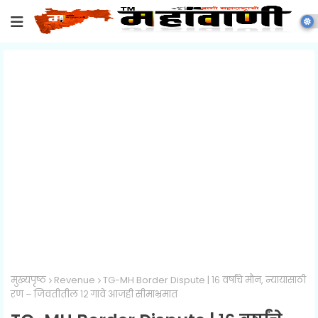
मुख्यपृष्ठ
Revenue
TG-MH Border Dispute | १६ वर्षांचे मौन, न्यायासाठी
रण – जिवतीतील १२ गावे आजही सीमाभ्रमात