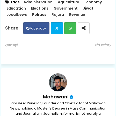
Tags
Administration
Agriculture
Economy
Education
Elections
Government
Jiwati
LocalNews
Politics
Rajura
Revenue
Facebook
Twit
Wh
जरा जुने
थोडे नवीन
ter
ats
ap
p
Mahawani
I am Veer Punekar, Founder and Chief Editor of Mahawani
News, holding a Master's Degree in Mass Communication
and Journalism. Journalism, for me, is not merely a