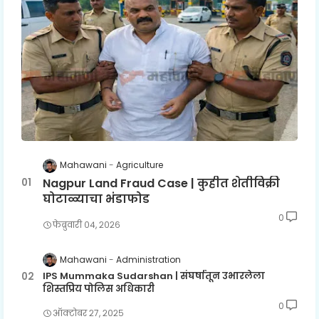
Mahawani
Agriculture
Nagpur Land Fraud Case | कुहीत शेतीविक्री
घोटाळ्याचा भंडाफोड
0
फेब्रुवारी ०४, २०२६
Mahawani
Administration
IPS Mummaka Sudarshan | संघर्षातून उभारलेला
शिस्तप्रिय पोलिस अधिकारी
0
ऑक्टोबर २७, २०२५