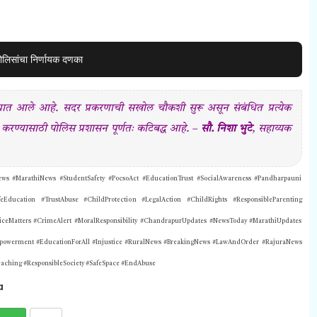
ोलिसांचा निर्णायक दणका
ात आले आहे. सदर प्रकरणाची सखोल चौकशी सुरू असून संबंधित प्रत्येक
 करण्यासाठी पोलिस प्रशासन पूर्णतः कटिबद्ध आहे.
–
सौ. निशा भुटे
, सहाय्यक
 #MarathiNews #StudentSafety #PocsoAct #EducationTrust #SocialAwareness #Pandharpauni
Education #TrustAbuse #ChildProtection #LegalAction #ChildRights #ResponsibleParenting
iceMatters #CrimeAlert #MoralResponsibility #ChandrapurUpdates #NewsToday #MarathiUpdates
mpowerment #EducationForAll #Injustice #RuralNews #BreakingNews #LawAndOrder #RajuraNews
aching #ResponsibleSociety #SafeSpace #EndAbuse
a