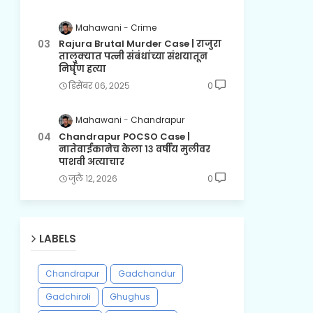
Mahawani
Crime
Rajura Brutal Murder Case | राजुरा
तालुक्यात पत्नी संबंधांच्या संशयातून
निर्घृण हत्या
डिसेंबर ०६, २०२५
0
Mahawani
Chandrapur
Chandrapur POCSO Case |
नातेवाईकानेच केला १३ वर्षीय मुलीवर
पाशवी अत्याचार
जुलै १२, २०२६
0
LABELS
Chandrapur
Gadchandur
Gadchiroli
Ghughus