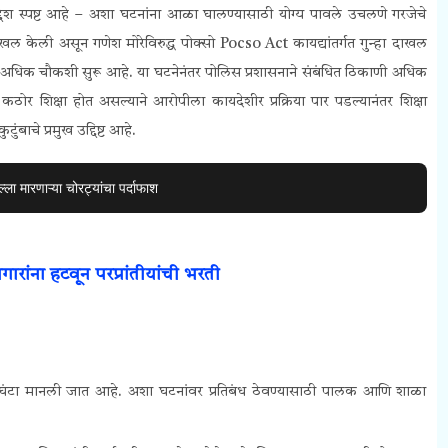
उद्देश स्पष्ट आहे – अशा घटनांना आळा घालण्यासाठी योग्य पावले उचलणे गरजेचे
 दाखल केली असून गणेश मोरेविरुद्ध पोक्सो
Pocso Act
कायद्यांतर्गत गुन्हा दाखल
िक चौकशी सुरू आहे. या घटनेनंतर पोलिस प्रशासनाने संबंधित ठिकाणी अधिक
 कठोर शिक्षा होत असल्याने आरोपीला कायदेशीर प्रक्रिया पार पडल्यानंतर शिक्षा
ंबाचे प्रमुख उद्दिष्ट आहे.
ा मारणाऱ्या चोरट्यांचा पर्दाफाश
ांना हटवून परप्रांतीयांची भरती
 धोक्याची घंटा मानली जात आहे. अशा घटनांवर प्रतिबंध ठेवण्यासाठी पालक आणि शाळा