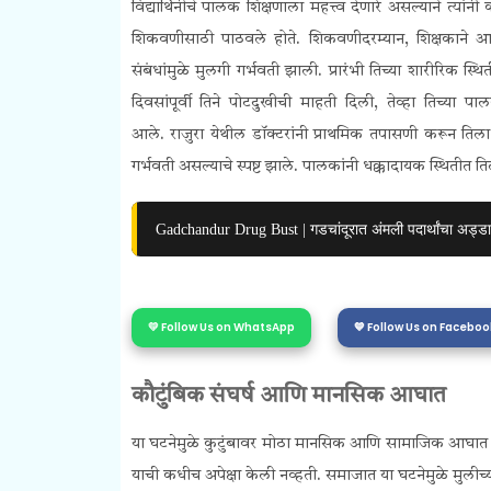
विद्यार्थिनीचे पालक शिक्षणाला महत्त्व देणारे असल्याने त्यांनी
शिकवणीसाठी पाठवले होते. शिकवणीदरम्यान, शिक्षकाने आपले
संबंधांमुळे मुलगी गर्भवती झाली. प्रारंभी तिच्या शारीरिक स्
दिवसांपूर्वी तिने पोटदुखीची माहती दिली, तेव्हा तिच्य
आले.
राजुरा येथील डॉक्टरांनी प्राथमिक तपासणी करून तिला 
गर्भवती असल्याचे स्पष्ट झाले. पालकांनी धक्कादायक स्थितीत
Gadchandur Drug Bust | गडचांदूरात अंमली पदार्थांचा अड्डा 
💛 Follow Us on WhatsApp
💙 Follow Us on Faceboo
कौटुंबिक संघर्ष आणि मानसिक आघात
या घटनेमुळे कुटुंबावर मोठा मानसिक आणि सामाजिक आघात झाल
याची कधीच अपेक्षा केली नव्हती. समाजात या घटनेमुळे मुलीच्य