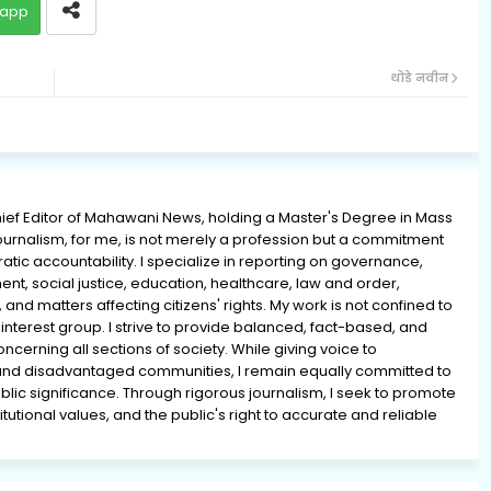
app
थोडे नवीन
ief Editor of Mahawani News, holding a Master's Degree in Mass
rnalism, for me, is not merely a profession but a commitment
ratic accountability. I specialize in reporting on governance,
ment, social justice, education, healthcare, law and order,
 and matters affecting citizens' rights. My work is not confined to
interest group. I strive to provide balanced, fact-based, and
erning all sections of society. While giving voice to
and disadvantaged communities, I remain equally committed to
lic significance. Through rigorous journalism, I seek to promote
tutional values, and the public's right to accurate and reliable