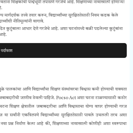
ा शिक्षकांची पार्श्वभूमी तपासणे गरजेचे आहे. शिक्षणाच्या नावाखाली होणाऱ्या
े.
ार्गदर्शक तत्त्वे तयार करून, विद्यार्थ्यांच्या सुरक्षिततेसाठी नियम कडक केले
्यांशी नीतिमूल्यांनी वागावे.
ित कुटुंबाला आधार देणे गरजेचे आहे. अशा घटनांमध्ये बळी पडलेल्या कुटुंबांना
 आहे.
पर्दाफाश
ांमुळे पालकांचा आणि विद्यार्थ्यांचा शिक्षण संस्थांवरचा विश्वास कमी होण्याची शक्यता
णि जबाबदारीची जाणीव ठेवली पाहिजे.
Pocso Act
अशा घटना टाळण्यासाठी कठोर
टना शिक्षण क्षेत्रातील जबाबदारीचा आणि विश्वासाचा योग्य वापर होण्याची गरज
सर्वांनी एकत्रितपणे विद्यार्थ्यांच्या सुरक्षिततेसाठी पावले उचलली तरच अशा
 प्रश्न निर्माण केला आहे की, शिक्षणाच्या नावाखाली कोणीही अशा स्वरूपाचा