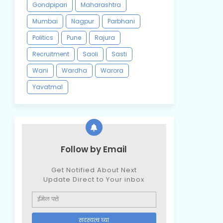
Gondpipari
Maharashtra
Mumbai
Nagpur
Parbhani
Politics
Pune
Rajura
Recruitment
Saoli
Sasti
Wani
Wardha
Warora
Yavatmal
Follow by Email
Get Notified About Next
Update Direct to Your inbox