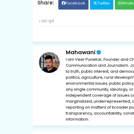
Facebook
Twitter
Whats
जरा जुने
Mahawani
I am Veer Punekar, Founder and Ch
Communication and Journalism. Jou
to truth, public interest, and democ
politics, agriculture, rural develop
environmental issues, public policy,
any single community, ideology, or 
independent coverage of issues conc
marginalized, underrepresented, 
reporting on matters of broader pub
transparency, accountability, consti
information.