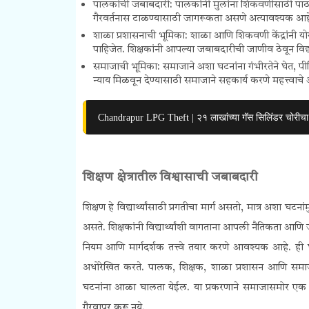
पालकांची जबाबदारी: पालकांनी मुलांना शिकवणीसाठी पाठवतान
गैरवर्तनास टाळण्यासाठी जागरूकता असणे अत्यावश्यक आह
शाळा प्रशासनाची भूमिका: शाळा आणि शिकवणी केंद्रांनी योग्य म
पाहिजेत. शिक्षकांनी आपल्या जबाबदारीची जाणीव ठेवून विद्यार्थ
समाजाची भूमिका: समाजाने अशा घटनांना गंभीरतेने घेत, पीड
न्याय मिळवून देण्यासाठी समाजाने सहकार्य करणे महत्त्वाचे
Chandrapur LPG Theft | २१ लाखांच्या गॅस सिलिंडर चोरीचा 
शिक्षण क्षेत्रातील विश्वासाची जबाबदारी
शिक्षण हे विद्यार्थ्यांसाठी प्रगतीचा मार्ग असतो, मात्र अशा घटन
असते. शिक्षकांनी विद्यार्थ्यांशी वागताना आपली नैतिकता आ
नियम आणि मार्गदर्शक तत्त्वे तयार करणे आवश्यक आहे.
ही घ
अधोरेखित करते. पालक, शिक्षक, शाळा प्रशासन आणि समाज या 
घटनांना आळा घालता येईल. या प्रकरणाने समाजासमोर एक नवा
गैरवापर करू नये.