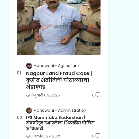
Mahawani
Agriculture
Nagpur Land Fraud Case |
कुहीत शेतीविक्री घोटाळ्याचा
भंडाफोड
फेब्रुवारी ०४, २०२६
0
Mahawani
Administration
IPS Mummaka Sudarshan |
संघर्षातून उभारलेला शिस्तप्रिय पोलिस
अधिकारी
ऑक्टोबर २७, २०२५
0