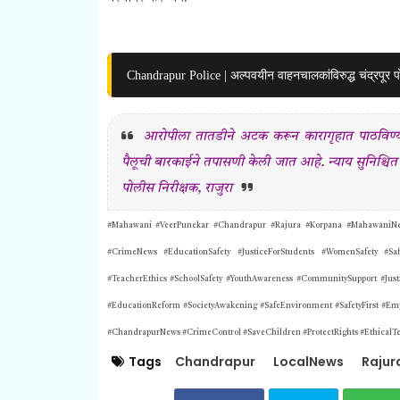
Chandrapur Police | अल्पवयीन वाहनचालकांविरुद्ध चंद्रपूर प
आरोपीला तातडीने अटक करून कारागृहात पाठविण्य
पैलूची बारकाईने तपासणी केली जात आहे. न्याय सुनिश्चित
पोलीस निरीक्षक, राजुरा
#Mahawani #VeerPunekar #Chandrapur #Rajura #Korpana #MahawaniNews
#CrimeNews #EducationSafety #JusticeForStudents #WomenSafety #Safe
#TeacherEthics #SchoolSafety #YouthAwareness #CommunitySupport #Just
#EducationReform #SocietyAwakening #SafeEnvironment #SafetyFirst #E
#ChandrapurNews #CrimeControl #SaveChildren #ProtectRights #EthicalTe
Tags
Chandrapur
LocalNews
Rajur