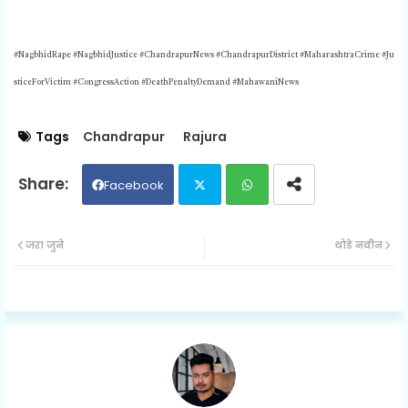
#NagbhidRape
#NagbhidJustice #ChandrapurNews #ChandrapurDistrict #MaharashtraCrime #Ju
sticeForVictim #CongressAction #DeathPenaltyDemand #MahawaniNews
Tags
Chandrapur
Rajura
Facebook
Twit
Wh
जरा जुने
थोडे नवीन
ter
ats
ap
p