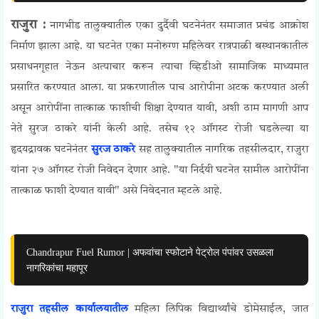
राजुरा :
नागभीड तालुक्यातील एका दुर्दैवी घटनेनंतर समाजात प्रचंड आक्रोश
निर्माण झाला आहे. या घटनेत एका मनोरुग्ण महिलेवर रात्रपाळी बस्थानकातील
प्रसाधनगृहात नेऊन अत्याचार करून त्याचा व्हिडीओ सामाजिक माध्यमात
प्रसारित करण्यात आला. या प्रकरणातील पाच आरोपीना अटक करण्यात अली
असून आरोपींना तात्काळ फाशीची शिक्षा देण्यात यावी, अशी ठाम मागणी आप
नेते
सुरज ठाकरे यांनी
केली आहे. तसेच
१२ ऑगस्ट रोजी घडलेल्या या
हृदयद्रावक घटनेनंतर
सुरज ठाकरे
सह
तालुक्यातील नागरिक तहसीलदार, राजुरा
यांना २७ ऑगस्ट रोजी निवेदन देणार आहे.
"या निर्दयी घटनेत सामील आरोपींना
तात्काळ फाशी देण्यात यावी" असे निवेदनात म्हटले आहे.
Chandrapur Fuel Rumor | अफवांचा स्फोटाने पेट्रोल पंपांवर उसळला
नागरिकांचा महापूर
राजुरा तहसील कार्यालयातील
महिला लिपिक विद्यार्थ्यांचे डोमेसाईल, जात