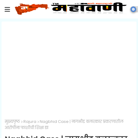
मुख्यपृष्ठ
Rajura
Nagbhid Case | नागभीड बलात्कार प्रकरणातील
आरोपींना फाशीची शिक्षा द्या