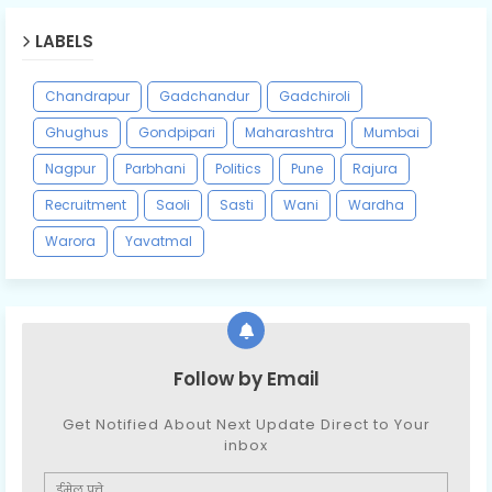
LABELS
Chandrapur
Gadchandur
Gadchiroli
Ghughus
Gondpipari
Maharashtra
Mumbai
Nagpur
Parbhani
Politics
Pune
Rajura
Recruitment
Saoli
Sasti
Wani
Wardha
Warora
Yavatmal
Follow by Email
Get Notified About Next Update Direct to Your
inbox