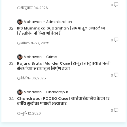
0
फेब्रुवारी ०४, २०२६
Mahawani
Administration
IPS Mummaka Sudarshan | संघर्षातून उभारलेला
शिस्तप्रिय पोलिस अधिकारी
0
ऑक्टोबर २७, २०२५
Mahawani
Crime
Rajura Brutal Murder Case | राजुरा तालुक्यात पत्नी
संबंधांच्या संशयातून निर्घृण हत्या
0
डिसेंबर ०६, २०२५
Mahawani
Chandrapur
Chandrapur POCSO Case | नातेवाईकानेच केला १३
वर्षीय मुलीवर पाशवी अत्याचार
0
जुलै १२, २०२६