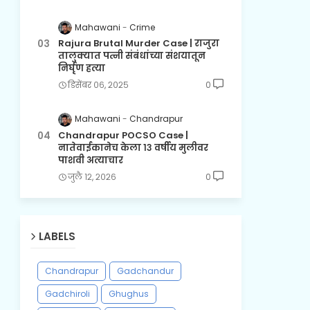
Mahawani
Crime
Rajura Brutal Murder Case | राजुरा
तालुक्यात पत्नी संबंधांच्या संशयातून
निर्घृण हत्या
डिसेंबर ०६, २०२५
0
Mahawani
Chandrapur
Chandrapur POCSO Case |
नातेवाईकानेच केला १३ वर्षीय मुलीवर
पाशवी अत्याचार
जुलै १२, २०२६
0
LABELS
Chandrapur
Gadchandur
Gadchiroli
Ghughus