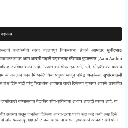
पर्दाफाश
ह्याचे पालकमंत्री तसेच बल्लारपूर विधानसभा क्षेत्राचे
आमदार सुधीरभाऊ
ा विकासकामांवर
आम आदमी पक्षाचे शहराध्यक्ष रविभाऊ पुप्पलवार
(
Aam Aadmi
्रश्नचिन्ह उपस्थित केला आहे. "फक्त करोडोंच्या इमारती, रस्ते, सौंदर्यीकरण यालाच
मान्य जनतेला काय मिळाले? विकासपुरूष म्हणून प्रसिद्ध असलेल्या
सुधीरभाऊंनी
ष दिले नाही परंतु विद्यार्थांना अभ्यासा साठी दिलेल्या बुकावर आपले छायाचित्र
न्य जनतेसाठी रूग्णालयात वैद्यकीय सोय-सुविधांचा अभाव आजही तसाच आहे. या
गंभीर समस्या असून
जनतेला दिलेल्या
अव्या-ढव्या पाणी करा कडे कधी लक्ष दिले
ी कराची सोय बल्लारपूर शहरातील नळ धारकांना करून देण्यासाठी आमदार साहेबांनी