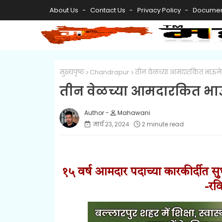
About Us
Contact Us
Privacy Policy
Documen
मुख्यपृष्ठ
Chandrapur
तीन वेळच्या आमदारकित भाऊने
तीन वेळच्या आमदारकित भाऊ
Mahawani
मार्च २३, २०२४
2 minute read
१५ वर्ष आमदार पदाच्या कारकीर्दीत स
-रव