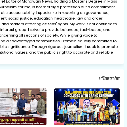
ief Editor of Mahawani News, holding a Master's Degree in Mass
rnalism, for me, is not merely a profession but a commitment
ratic accountability. I specialize in reporting on governance,
ment, social justice, education, healthcare, law and order,
 and matters affecting citizens' rights. My work is not confined to
interest group. I strive to provide balanced, fact-based, and
erning all sections of society. While giving voice to
and disadvantaged communities, I remain equally committed to
lic significance. Through rigorous journalism, I seek to promote
tutional values, and the public's right to accurate and reliable
अधिक दर्शवा