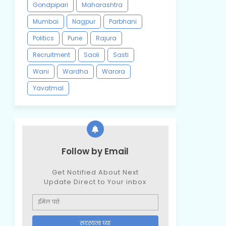
Gondpipari
Maharashtra
Mumbai
Nagpur
Parbhani
Politics
Pune
Rajura
Recruitment
Saoli
Sasti
Wani
Wardha
Warora
Yavatmal
Follow by Email
Get Notified About Next
Update Direct to Your inbox