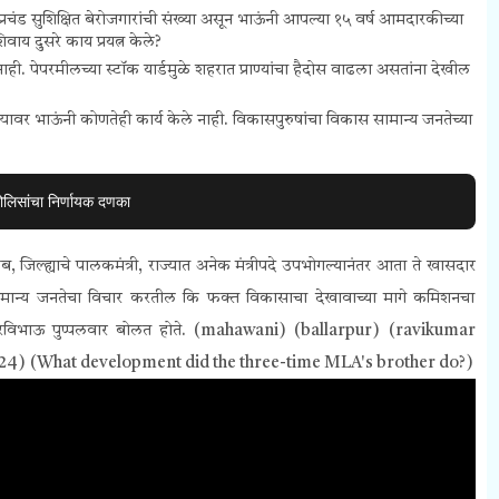
प्रचंड
सुशिक्षित बेरोजगारांची संख्या असून
भाऊंनी
आपल्या १५ वर्ष आमदारकीच्या
वाय दुसरे काय प्रयत्न केले?
ी. पेपरमीलच्या स्टॉक यार्डमुळे शहरात प्राण्यांचा हैदोस वाढला असतांना देखील
ावर भाऊंनी कोणतेही कार्य केले नाही. विकासपुरुषांचा विकास सामान्य जनतेच्या
ोलिसांचा निर्णायक दणका
, जिल्ह्याचे पालकमंत्री, राज्यात अनेक मंत्रीपदे उपभोगल्यानंतर आता ते खासदार
सामान्य जनतेचा विचार करतील कि फक्त विकासाचा देखावाच्या मागे कमिशनचा
 रविभाऊ पुप्पलवार बोलत होते. (mahawani) (ballarpur) (ravikumar
24) (
What development did the three-time MLA's brother do?)