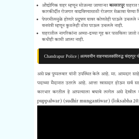
औद्योगिक शहर म्हणून मोजल्या जाणाऱ्या
बल्लारपूर
शहरात
कारकीर्दीत रोजगार वाढविण्यासाठी रोजगार मेळावा घेण्या शि
पेपरमीलमुळे होणारे प्रदूषण यावर कोणतेही पाऊले उचलले नाह
वनमंत्री म्हणून कुठलेही ठोस पाऊल उचलले नाही.
शहरातील नागरिकांना
अव्या-ढव्या
गृह कर पाठविला जातो त्य
कधीही कामी आला नाही.
Chandrapur Police | अल्पवयीन वाहनचालकांविरुद्ध चंद्रपूर प
असे प्रश्न पुप्पलवार यांनी उपस्थित केले आहे.
मा. आमदार साहेब
पदाच्या मैदानात उतरले आहे. आत्ता खासदार होऊन सर्व 
कारभार करतील हे आपल्याला बघावे लागेल असे देखील
puppalwar) (sudhir mungantiwar) (loksabha 20