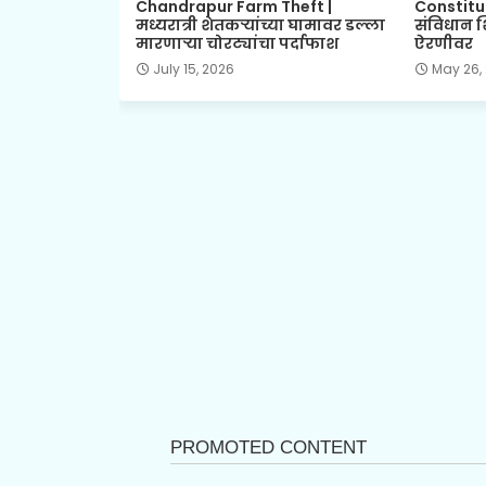
Chandrapur Farm Theft |
Constitu
मध्यरात्री शेतकऱ्यांच्या घामावर डल्ला
संविधान शिक
मारणाऱ्या चोरट्यांचा पर्दाफाश
ऐरणीवर
July 15, 2026
May 26,