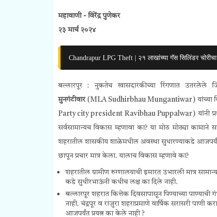
महावाणी - विरेंद्र पुणेकर
२३ मार्च २०२४
Chandrapur LPG Theft | २१ लाखांच्या गॅस सिलिंडर चोरीचा 
बल्लारपूर : नुकतेच खासदारकीच्या रिंगणात उतरलेले जिल्
मुनगंटीवार
(
MLA Sudhirbhau Mungantiwar)
यांच्य
Party city president Ravibhau Puppalwar)
यांनी प
सर्वसामान्यच विकास म्हणावा का? या मोठ मोठ्या कामाने सा
शहरातील शासकीय शाळेमधील अवस्था सुधारण्याकडे आजपर्यंत लक्
छापून प्रचार मात्र केला. यालाच विकास म्हणावे का?
शहरातील ग्रामीण रुग्णालयाची इमारत उभारली मात्र सामा
कडे सुधीरभाऊंनी कधीच लक्ष का दिले नाही.
बल्लारपूर शहरात कित्तेक दिवसापासून पिण्याच्या पाण्याची 
नाही. चंद्रपूर व राजुरा शहराप्रमाणे वार्षिक सरासरी पाण
आजपर्यंत
प्रयत्न का केले नाही ?