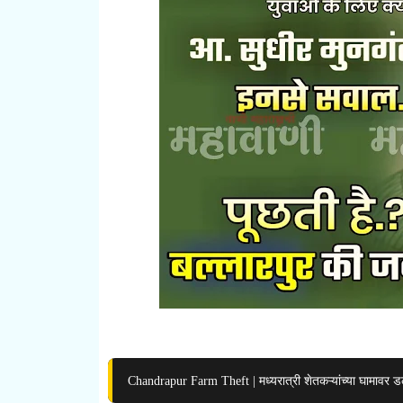
Chandrapur Farm Theft | मध्यरात्री शेतकऱ्यांच्या घामावर डल्ल