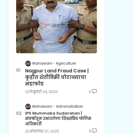
Mahawani
Agriculture
Nagpur Land Fraud Case |
कुहीत शेतीविक्री घोटाळ्याचा
भंडाफोड
फेब्रुवारी ०४, २०२६
0
Mahawani
Administration
IPS Mummaka Sudarshan |
संघर्षातून उभारलेला शिस्तप्रिय पोलिस
अधिकारी
ऑक्टोबर २७, २०२५
0