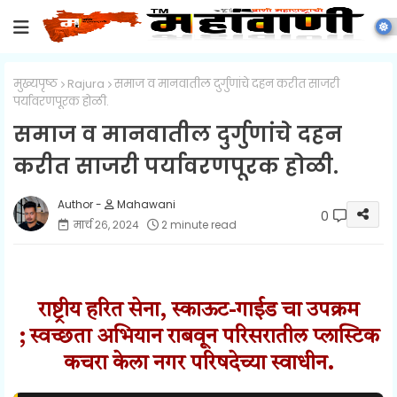
मुख्यपृष्ठ
Rajura
समाज व मानवातील दुर्गुणांचे दहन करीत साजरी
पर्यावरणपूरक होळी.
समाज व मानवातील दुर्गुणांचे दहन
करीत साजरी पर्यावरणपूरक होळी.
Mahawani
0
मार्च २६, २०२४
2 minute read
राष्ट्रीय हरित सेना, स्काऊट-गाईड चा उपक्रम
;
स्वच्छता अभियान राबवून परिसरातील प्लास्टिक
कचरा केला नगर परिषदेच्या स्वाधीन.