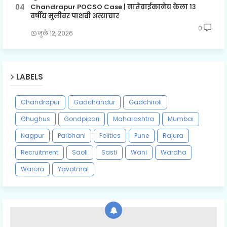
Chandrapur POCSO Case | नातेवाईकानेच केला १३
वर्षीय मुलीवर पाशवी अत्याचार
0
जुलै १२, २०२६
LABELS
Chandrapur
Gadchandur
Gadchiroli
Ghughus
Gondpipari
Maharashtra
Mumbai
Nagpur
Parbhani
Politics
Pune
Rajura
Recruitment
Saoli
Sasti
Wani
Wardha
Warora
Yavatmal