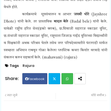
टाळा, पर्यावरण वाचवा , प्लास्टिक वापर टाळावा असे संदेश देऊन सर्वांचे लक्ष
वेधले होते.
कार्यक्रमाचे सूत्रसंचालन व आभार
जयश्री धोटे
(
Jayshree
Dhote)
यांनी केले. तर प्रास्ताविक
बादल बेले
(
Badal bele)
यांनी केले.
यावेळी राष्ट्रीय हरित सेना(इको क्लब), छ.शिवाजी महाराज स्काऊट युनिट,
छ.संभाजी महाराज स्काऊट युनिट, राष्ट्रमाता जिजाऊ गाईड युनिटच्या विद्यार्थ्यांनी
व शिक्षकांनी अथक परिश्रम घेतले तसेच नगर परिषदेच्यावतीने घंटागाडी मार्फत
स्वच्छता अभियान राबवून गोळा केलेला प्लास्टिक कचरा किशोर वरवाडे यांनी
संकलन करून सहकार्य केले. (mahawani) (rajura)
Tags
Rajura
Facebook
Twit
Wh
जरा जुने
थोडे नवीन
ter
ats