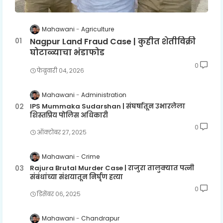
Mahawani
Agriculture
Nagpur Land Fraud Case | कुहीत शेतीविक्री
घोटाळ्याचा भंडाफोड
0
फेब्रुवारी ०४, २०२६
Mahawani
Administration
IPS Mummaka Sudarshan | संघर्षातून उभारलेला
शिस्तप्रिय पोलिस अधिकारी
0
ऑक्टोबर २७, २०२५
Mahawani
Crime
Rajura Brutal Murder Case | राजुरा तालुक्यात पत्नी
संबंधांच्या संशयातून निर्घृण हत्या
0
डिसेंबर ०६, २०२५
Mahawani
Chandrapur