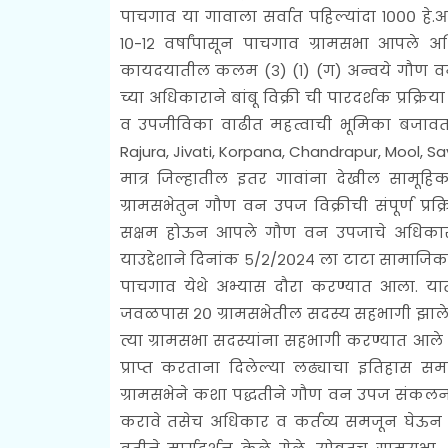
पाचगाव या गावाला सर्वात पहिल्यांदा १००० हे
१०-१२ वर्षांपासून पाचगाव ग्रामसभा आपले
कायदयातील कलम (३) (१) (ग) अन्वये गौण वन 
च्या अधिकाराने बांबू विक्री ची पारदर्शक प्रक
व उपजीविका वाढीत महत्वाची भूमिका बजावत
Rajura, Jivati, Korpana, Chandrapur, Mool, Sa
मात्र जिल्हातील इतर गावांना देखील सामूहि
ग्रामसभेतुन गौण वन उपज विक्रीची संपूर्ण प्र
सक्षम होऊन आपले गौण वन उपजाचे अधिका
याउद्देशाने दिनांक ५/२/२०२४ ला टाटा सामाजिक वि
पाचगाव येथे अभ्यास दौरा करण्यात आला. यात 
जवळपास २० ग्रामसभेतील सदस्य सहभागी झाले होत
त्या ग्रामसभा सदस्यांना सहभागी करण्यात आले
प्राप्त करताना दिलेल्या लढ्याचा इतिहास समज
ग्रामसभेने कशा पद्धतीने गौण वन उपज संकलन
करावे तसेच अधिकार व कर्तव्य समजून घेऊन 