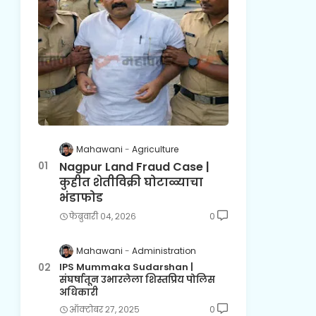
Mahawani
Agriculture
Nagpur Land Fraud Case |
कुहीत शेतीविक्री घोटाळ्याचा
भंडाफोड
फेब्रुवारी ०४, २०२६
0
Mahawani
Administration
IPS Mummaka Sudarshan |
संघर्षातून उभारलेला शिस्तप्रिय पोलिस
अधिकारी
ऑक्टोबर २७, २०२५
0