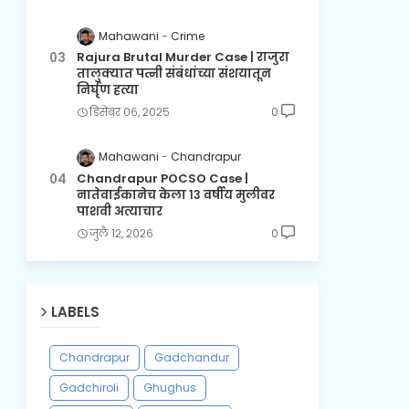
Mahawani
Crime
Rajura Brutal Murder Case | राजुरा
तालुक्यात पत्नी संबंधांच्या संशयातून
निर्घृण हत्या
डिसेंबर ०६, २०२५
0
Mahawani
Chandrapur
Chandrapur POCSO Case |
नातेवाईकानेच केला १३ वर्षीय मुलीवर
पाशवी अत्याचार
जुलै १२, २०२६
0
LABELS
Chandrapur
Gadchandur
Gadchiroli
Ghughus