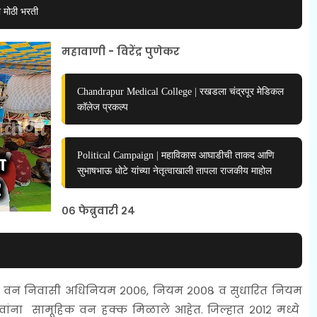
ी मोठी भरती
महावाणी - विरेंद्र पुणेकर
Chandrapur Medical College | रखडला चंद्रपूर मेडिकल
कॉलेज प्रकल्प
Political Campaign | महाविकास आघाडीची ताकद आणि
सुभाषभाऊ धोटे यांच्या नेतृत्वाखाली तापला राजकीय माहोल
०६ फेब्रुवारी २४
रिक वन निवासी अधिनियम २००६, नियम २००८ व सुधारित नियम
ावांना सामूहिक वन हक्क मिळाले आहेत. जिल्हात २०१२ मध्ये