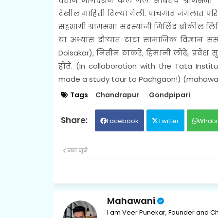
वतीने मार्गदर्शन केले गेले. सोबतच ग्रामस
देखील माहिती दिल्या गेली. पाचगाव जंगलात परि
सहभागी ग्रामसभा सदस्यांनी मिलिंद बोकील लिखि
या अभ्यास दौऱ्यात टाटा सामाजिक विज्ञान स
Dolsakar)
, नितीन ठाकरे, हिमानी लोंढे, प्रवेश 
होते. (
In collaboration with the Tata Insti
made a study tour to Pachgaon!) (mahawa
Tags
Chandrapur
Gondpipari
Facebook
Twitter
Whats
जरा जुने
Mahawani
I am Veer Punekar, Founder and Ch