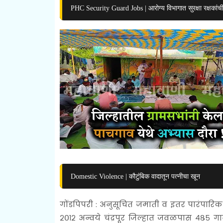
PHC Security Guard Jobs | आरोग्य विभागात सुरक्षा रक्षकांच
Domestic Violence | कौटुंबिक वादातून पत्नीचा खून
गोंडपिपरी : अनुसूचित जमाती व इतर पारंपा
२०१२ अन्वये चंद्रपूर जिल्हात जवळपास ४८५ ग