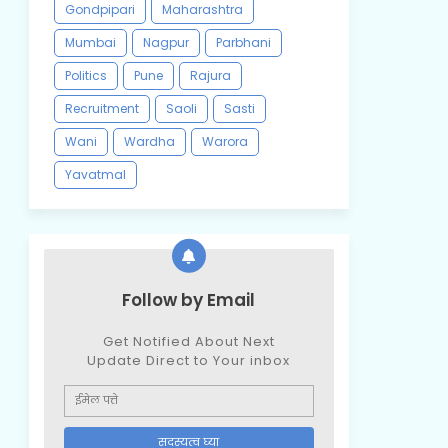
Gondpipari
Maharashtra
Mumbai
Nagpur
Parbhani
Politics
Pune
Rajura
Recruitment
Saoli
Sasti
Wani
Wardha
Warora
Yavatmal
Follow by Email
Get Notified About Next
Update Direct to Your inbox