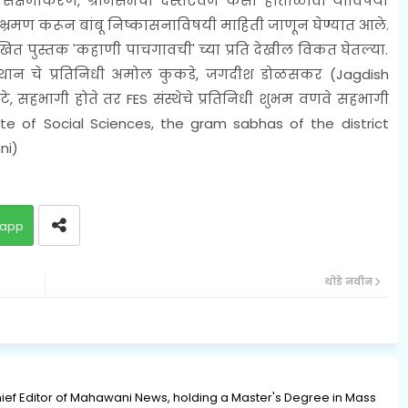
भा सक्षमीकरण, ग्रामसभेचा दस्तऐवज कसा हाताळावा याविषयी
भ्रमण करून बांबू निष्कासनाविषयी माहिती जाणून घेण्यात आले.
त पुस्तक 'कहाणी पाचगावची' च्या प्रति देखील विकत घेतल्या.
ंस्थान चे प्रतिनिधी अमोल कुकडे, जगदीश डोळसकर (
Jagdish
सुटे, सहभागी होते तर FES संस्थेचे प्रतिनिधी शुभम वणवे सहभागी
tute of Social Sciences, the gram sabhas of the district
ni)
app
थोडे नवीन
ief Editor of Mahawani News, holding a Master's Degree in Mass