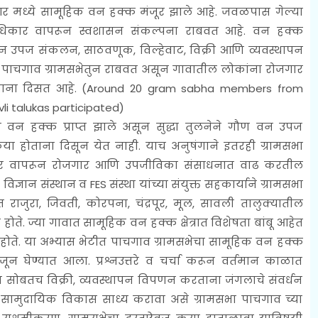
.आर मध्ये सामूहिक वन हक्क मंजूर झाले आहे. जवळपास गेल्या
 अधिकार वापरून स्वशासन संकल्पना राबवत आहे. वन हक्क
उपज संकलन, साठवणूक, विल्हेवाट, विक्री आणि व्यवस्थापन
्रिया पाचगाव ग्रामसभेतुन राबवत असून गावातील लोकांना रोजगार
ाना दिसत आहे. (
Around 20 gram sabha members from
vli talukas participated)
क वन हक्क प्राप्त झाले असून सुद्धा तुलनेने गौण वन उपज
क्रिया होताना दिसून येत नाही. याच अनुषंगाने इतरही ग्रामसभा
र वापरून रोजगार आणि उपजीविका संसाधनात वाढ करतील
ज्ञान संस्थान व FES संस्था यांच्या संयुक्त सहकार्याने ग्रामसभा
राजुरा, जिवती, कोरपना, चंद्रपूर, मूल, सावली तालुक्यातील
े. ज्या गावात सामूहिक वन हक्क क्षेत्रात विशेषता बांबू आहेत
 होते. या अभ्यास भेटीत पाचगाव ग्रामसभेचा सामूहिक वन हक्क
ून घेण्यात आला. प्रश्नउत्तरे व चर्चा करून वर्तमान काळात
 सोबतच विक्री, व्यवस्थापन विपणन करताना जंगलाचे संवर्धन
सामुदायिक विकास साध्य करावा असे ग्रामसभा पाचगाव च्या