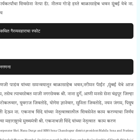
यकर्त्यांचा शिवसेना नेत्या डॅा. नीलम गोऱ्हे हस्ते बाळासाहेब भवन मु्ंबई येथे ना.
णय
 कथित गैरव्यवहाराचा स्फोट
 जनगणना
 किरणजी पाडंव यांच्या समन्वयातून बाळासाहेब भवन,नरीमन पॅाईट ,मुंबई येथे आज
, तसेच त्याचसोबत माजी नगरसेवक श्री. नाना दुर्गे, आणी मनसे सेना चंद्रपूर जिल्हा
 टोकलवार, युवराज जिवतोडे, योगेश ज्ञानेवार, सुनिता जिवतोडे, नयन जंगम, पियुष
हाती देऊन ना. एकनाथ शिंदे यांच्या नेतृत्वाखालील शिवसेनेत काम करण्याचा निर्णय
 महाराष्ट्राचे मुख्यमंत्री श्री. एकनाथजी शिंदे यांच्या नेतृत्वात काम करण
Corporator Shri. Nana Durge and MNS Sena Chandrapur district president Mahila Sena and Pratima