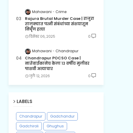
Mahawani
Crime
Rajura Brutal Murder Case | राजुरा
तालुक्यात पत्नी संबंधांच्या संशयातून
निर्घृण हत्या
डिसेंबर ०६, २०२५
0
Mahawani
Chandrapur
Chandrapur POCSO Case |
नातेवाईकानेच केला १३ वर्षीय मुलीवर
पाशवी अत्याचार
जुलै १२, २०२६
0
LABELS
Chandrapur
Gadchandur
Gadchiroli
Ghughus