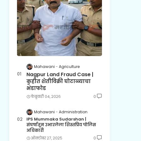
Mahawani
Agriculture
Nagpur Land Fraud Case |
कुहीत शेतीविक्री घोटाळ्याचा
भंडाफोड
फेब्रुवारी ०४, २०२६
0
Mahawani
Administration
IPS Mummaka Sudarshan |
संघर्षातून उभारलेला शिस्तप्रिय पोलिस
अधिकारी
ऑक्टोबर २७, २०२५
0