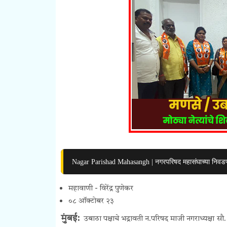
Nagar Parishad Mahasangh | नगरपरिषद महासंघाच्या निवडणु
महावाणी - विरेंद्र पुणेकर
०८ ऑक्टोबर २३
मुंबई:
उबाठा पक्षाचे भद्रावती न.परिषद माजी नगराध्यक्षा सौ. 