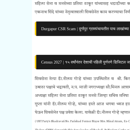
महिला सेना व मनसेच्या प्रतिमा ठाकूर यांच्यासह धडाडीच्या कार्
एकनाथ शिंदे यांच्या नेतृत्वाखाली शिवसेनेत काम करण्याचा निर्
Durgapur CSR Scam | दुर्गापूर ग्रामपंचायतीत पाच लाखांच्या
Census 2027 | १५ वर्षांनंतर देशाची पहिली पूर्णपणे डिजिटल
शिवसेना नेत्या डॅा.नीलम गोऱ्हे यांच्या उपस्थितीत व श्री.
उबाठा पक्षाचे भद्रावती, न.प. माजी नगराध्यक्षा सौ.मिनल आत्राम
अध्यक्षा महिला सेना प्रतिमा ठाकूर मनसे जिल्हा सचिव मनिषा
गुप्ता यांनी डॅा.नीलम गोऱ्हे, यांच्या हस्ते आज भगवा ध्वज 
घेऊन शिवसेनेत पक्ष प्रवेश केला. यावेळी डॅा.नीलम गोऱ्हे म्हणाल्या
( UBT
Party's Bhadravati No. Parishad Former Mayor Mrs. Minal Atram, Ex-