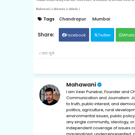
Thakur of MNS along with Shiv Sena leader of Dhadadi. By Neelam Gorhe at 
Mahawani ) ( shivsena ) ( shinde )
Tags
Chandrapur
Mumbai
Facebook
Twitter
Whats
जरा जुने
Mahawani
I am Veer Punekar, Founder and Ch
Communication and Journalism. Jou
to truth, public interest, and democ
politics, agriculture, rural develop
environmental issues, public policy,
any single community, ideology, or 
independent coverage of issues conc
marginalized, underrepresented, 