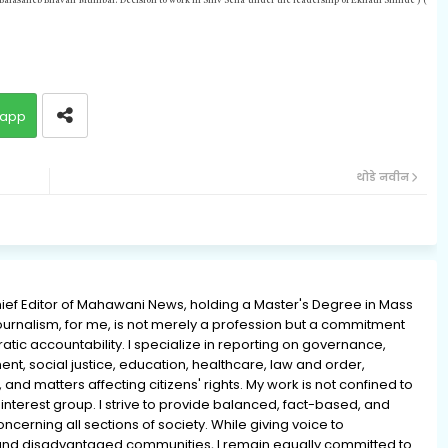
Balasaheb Bhavan Mumbai. Decision to work in Shiv Sena under the leadership of Eknath Shinde ) (
app
थोडे नवीन
ief Editor of Mahawani News, holding a Master's Degree in Mass
rnalism, for me, is not merely a profession but a commitment
ratic accountability. I specialize in reporting on governance,
ment, social justice, education, healthcare, law and order,
 and matters affecting citizens' rights. My work is not confined to
interest group. I strive to provide balanced, fact-based, and
erning all sections of society. While giving voice to
and disadvantaged communities, I remain equally committed to