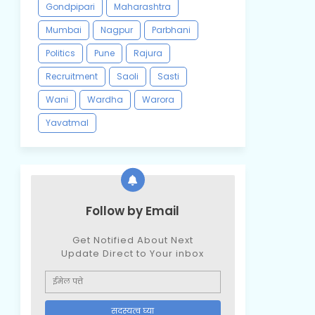
Gondpipari
Maharashtra
Mumbai
Nagpur
Parbhani
Politics
Pune
Rajura
Recruitment
Saoli
Sasti
Wani
Wardha
Warora
Yavatmal
Follow by Email
Get Notified About Next
Update Direct to Your inbox