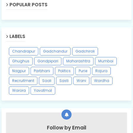
POPULAR POSTS
LABELS
Chandrapur
Gadchandur
Gadchiroli
Ghughus
Gondpipari
Maharashtra
Mumbai
Nagpur
Parbhani
Politics
Pune
Rajura
Recruitment
Saoli
Sasti
Wani
Wardha
Warora
Yavatmal
Follow by Email