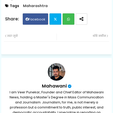
Tags
Maharashtra
Facebook
Twit
Wh
जरा जुने
थोडे नवीन
ter
ats
ap
p
Mahawani
I am Veer Punekar, Founder and Chief Editor of Mahawani
News, holding a Master's Degree in Mass Communication
and Journalism. Journalism, for me, is not merely a
profession but a commitment to truth, public interest, and
democratic accountability. I specialize in reporting on