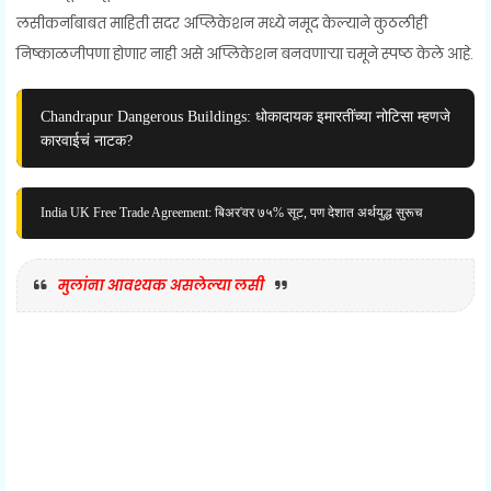
लसीकर्नाबाबत माहिती सदर अप्लिकेशन मध्ये नमूद केल्याने कुठलीही
निष्काळजीपणा होणार नाही असे अप्लिकेशन बनवणाऱ्या चमूने स्पष्ठ केले आहे.
Chandrapur Dangerous Buildings: धोकादायक इमारतींच्या नोटिसा म्हणजे
कारवाईचं नाटक?
India UK Free Trade Agreement: बिअर'वर ७५% सूट, पण देशात अर्थयुद्ध सुरूच
मुलांना आवश्यक असलेल्या लसी