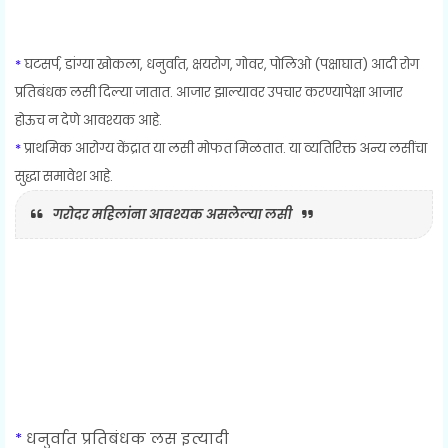
*
घटसर्प, डांग्या खोकला, धनुर्वात, क्षयरोग, गोवर, पोलिओ (पक्षाघात) आदी रोग
प्रतिबंधक लसी दिल्या जातात. आजार झाल्यावर उपचार करण्यापेक्षा आजार
होऊच न देणे आवश्यक आहे.
*
प्राथमिक आरोग्य केंद्रात या लसी मोफत मिळतात. या व्यतिरिक्त अन्य लसींचा
सुद्धा समावेश आहे.
गरोदर महिलांना आवश्यक असलेल्या लसी
*
धनुर्वात प्रतिबंधक लस इत्यादी