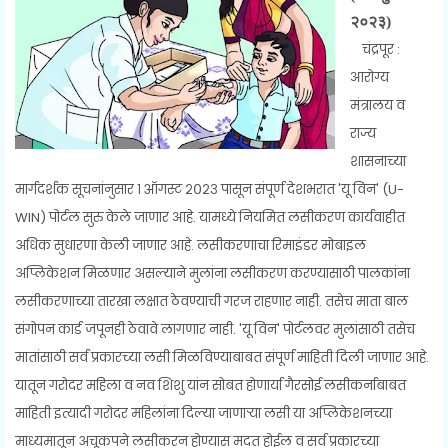
२०२३)
चंद्रपूर :
आरोग्य
मंत्रालय व
राज्य
शासनाच्या
मार्गदर्शक सूचनांनुसार १ ऑगस्ट २०२३ पासून संपूर्ण देशभरात 'यू विन' (U-
WIN) पोर्टल सुरु केले जाणार आहे. यामध्ये नियमित लसीकरण कार्यवाहीत
अधिक सुधारणा केली जाणार आहे. लसीकरणाचा रिमाइंडर मोबाइल
अप्लिकेशन मिळणार असल्याने मुलांना लसीकरण करण्यासाठी पालकांना
लसीकरणाच्या तारखा लक्षात ठेवण्याची गरज राहणार नाही. तसेच माता बाल
संगोपन कार्ड जपूनही ठेवावे लागणार नाही. 'यू विन' पोर्टलवर मुलांसाठी तसेच
मातांसाठी सर्व प्रकारच्या लसी मिळविण्याबाबत संपूर्ण माहिती दिली जाणार आहे.
यातून गरोदर महिला व नव शिशु यांन सोबत होणार्या गैरसोई लसीकर्नाबाबत
माहिती इत्यादी गरोदर महिलांना दिल्या जाणाऱ्या लसी या अप्लिकेशनच्या
माध्यमातून अचूकपने लसीकरन होण्यास मदत होईल व सर्व प्रकारच्या