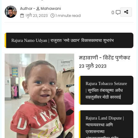
Mahawani
0
जुलै २३, २०२३
1 minute read
Rajura Namo Udyan | राजुरात 'नमो उद्यान' विकासकामाचा शुभारंभ
महावाणी - विरेंद्र पुणेकर
२३ जुलै २०२३
Rajura Tobacco Seizure
| सुगंधित तंबाखूच्या अवैध
वाहतुकीवर मोठी कारवाई
Rajura Land Dispute |
न्यायव्यवस्था आणि
प्रशासनाच्या