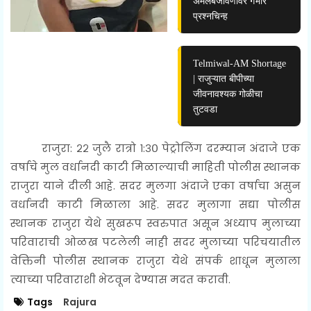
अंमलबजावणीवर गंभीर
प्रश्नचिन्ह
Telmiwal-AM Shortage
| राजुऱ्यात बीपीच्या
जीवनावश्यक गोळीचा
तुटवडा
राजुरा:
२२ जुलै रात्रो १:३० पेट्रोलिंग दरम्यान अंदाजे एक
वर्षाचे मुल वर्धानदी काटी मिळाल्याची माहिती पोलीस स्थानक
राजुरा याने दीली आहे. सदर मुलगा अंदाजे एका वर्षाचा असुन
वर्धानदी काटी मिळाला आहे. सदर मुलागा सद्या पोलीस
स्थानक राजुरा येथे सुखरूप स्वरुपात असून अध्याप मुलाच्या
परिवाराची ओळख पटलेली नाही
सदर मुलाच्या परिचयातील
वेक्तिनी पोलीस स्थानक राजुरा येथे संपर्क शाधून मुलाला
त्याच्या परिवाराशी भेटवून देण्यास मदत करावी.
Tags
Rajura