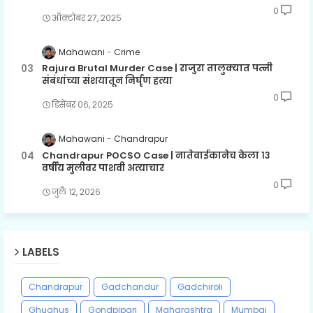
0
ऑक्टोबर २७, २०२५
Mahawani
Crime
Rajura Brutal Murder Case | राजुरा तालुक्यात पत्नी
संबंधांच्या संशयातून निर्घृण हत्या
0
डिसेंबर ०६, २०२५
Mahawani
Chandrapur
Chandrapur POCSO Case | नातेवाईकानेच केला १३
वर्षीय मुलीवर पाशवी अत्याचार
0
जुलै १२, २०२६
LABELS
Chandrapur
Gadchandur
Gadchiroli
Ghughus
Gondpipari
Maharashtra
Mumbai