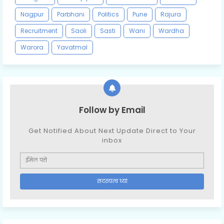
Nagpur
Parbhani
Politics
Pune
Rajura
Recruitment
Saoli
Sasti
Wani
Wardha
Warora
Yavatmal
Follow by Email
Get Notified About Next Update Direct to Your
inbox