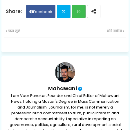
Facebook
Twit
Wh
जरा जुने
थोडे नवीन
ter
ats
ap
p
Mahawani
I am Veer Punekar, Founder and Chief Editor of Mahawani
News, holding a Master's Degree in Mass Communication
and Journalism. Journalism, for me, is not merely a
profession but a commitment to truth, public interest, and
democratic accountability. I specialize in reporting on
governance, politics, agriculture, rural development, social