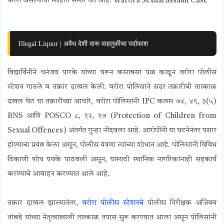
केला
असल्याची माहिती समोर येत आहे. Warora Sexual assault Case
Illegal Liquor | अवैध देशी दारू वाहतुकीचा पर्दाफाश
विद्यार्थिनीने धनंजय पारके यांच्या घरून कसाबसा पळ काढून वरोरा पोलीस
स्टेशन गाठले व तक्रार दाखल केली. वरोरा पोलिसाने सदर तक्रारीची तात्काळ
दखल घेत या तक्रारीच्या आधारे, वरोरा पोलिसांनी IPC कलम ७४, ४९, ३(५)
BNS आणि POSCO ८, १२, १७ (Protection of Children from
Sexual Offences) अंतर्गत गुन्हा नोंदवला आहे. आरोपींनी या घटनेनंतर पसार
होण्याचा प्रयत्न केला असून, पोलीस यंत्रणा त्यांच्या शोधात आहे. पोलिसांनी विविध
ठिकाणी शोध पथके पाठवली असून, यासाठी स्थानिक नागरिकांनाही सहकार्य
करण्याचे आवाहन करण्यात आले आहे.
तक्रार दाखल झाल्यानंतर,
वरोरा पोलीस स्टेशनचे
पोलीस निरीक्षक अजिंक्य
तांबडे यांच्या नेतृत्वाखाली तात्काळ तपास सुरू करण्यात आला असून पोलिसांनी