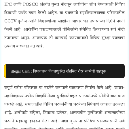
IPC आणि POSCO अंतर्गत गुन्हा नोंदवून आरोपींचा शोध घेण्यासाठी विविध
ठिकाणी पथके तयार केली आहेत. या पथकांनी महाविद्यालयाच्या परिसरातील
CCTV फुटेज आणि विद्यार्थ्यांच्या साक्षींचा आधार घेत तपासाच्या दिशेने प्रगती
केली आहे. आरोपींना पकडण्यासाठी पोलिसांनी संबंधित ठिकाणच्या सर्व नोंदी
तपासल्या असून, आवश्यक ती कारवाई करण्यासाठी विविध सुरक्षा यंत्रणांचा
उपयोग करण्यात येत आहे.
illegal Cash : विधानसभा निवडणुकीत संशयित रोख रकमेची वाहतूक
संपूर्ण वरोरा परिसरात या घटनेने संतापाचे वातावरण निर्माण केले आहे. शाळा-
महाविद्यालयांमधील विद्यार्थिनींच्या सुरक्षिततेबद्दल पालकांमध्ये भीतीचे वातावरण
पसरले आहे. समाजातील विविध घटकांनी या घटनेच्या निषेधार्थ आवाज उठवला
आहे. अलीकडे महिला, शिकाऊ डॉक्टर, अल्पवयीन मुलींवरती अत्याचार्याच्या
घटनेने महाराष्ट्र हादरून गेला आहे. अशा कृत्यांना प्रतिबंध घालण्यासाठी सर्व