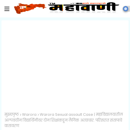
मुख्यपृष्ठ
Warora
Warora Sexual assault Case | महाविद्यालयातील
अल्पवयीन विद्यार्थिनीवर दोन शिक्षांकडून लैंगिक अत्याचार: परिसरात संतापाचे
वातावरण