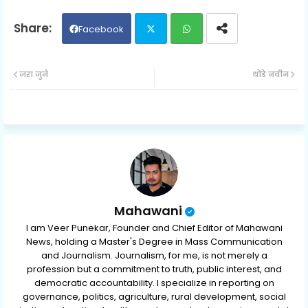
Facebook
Twit
Wh
जरा जुने
थोडे नवीन
ter
ats
ap
p
Mahawani
I am Veer Punekar, Founder and Chief Editor of Mahawani
News, holding a Master's Degree in Mass Communication
and Journalism. Journalism, for me, is not merely a
profession but a commitment to truth, public interest, and
democratic accountability. I specialize in reporting on
governance, politics, agriculture, rural development, social