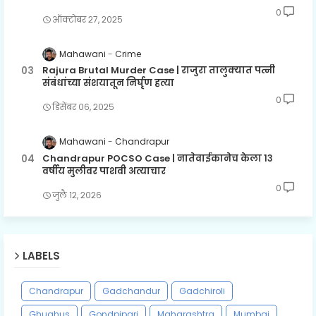
0
ऑक्टोबर २७, २०२५
Mahawani
Crime
Rajura Brutal Murder Case | राजुरा तालुक्यात पत्नी
संबंधांच्या संशयातून निर्घृण हत्या
0
डिसेंबर ०६, २०२५
Mahawani
Chandrapur
Chandrapur POCSO Case | नातेवाईकानेच केला १३
वर्षीय मुलीवर पाशवी अत्याचार
0
जुलै १२, २०२६
LABELS
Chandrapur
Gadchandur
Gadchiroli
Ghughus
Gondpipari
Maharashtra
Mumbai