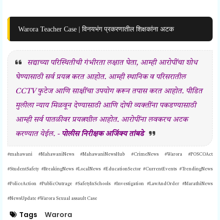
Warora Teacher Case | विनयभंग प्रकरणातील शिक्षकांना अटक
सद्याच्या परिस्थितीची गंभीरता लक्षात घेता, आम्ही आरोपींचा शोध
घेण्यासाठी सर्व प्रयत्न करत आहोत. आम्ही स्थानिक व परिसरातील
CCTV फुटेज आणि साक्षींचा उपयोग करून तपास करत आहोत. पीडित
मुलीला न्याय मिळवून देण्यासाठी आणि दोषी व्यक्तींना पकडण्यासाठी
आम्ही सर्व पातळीवर प्रयत्नशील आहोत. आरोपींना लवकरच अटक
करण्यात येईल. -
पोलीस निरीक्षक अजिंक्य तांबडे
#mahawani #MahawaniNews #MahawaniNewsHub #CrimeNews #Warora #POSCOAct
#StudentSafety #BreakingNews #LocalNews #EducationSector #CurrentEvents #TrendingNews
#PoliceAction #PublicOutrage #SafetyInSchools #Investigation #LawAndOrder #MarathiNews
#NewsUpdate #Warora Sexual assault Case
Tags
Warora