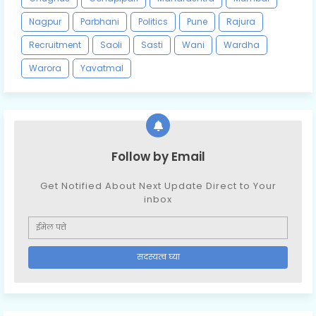
Nagpur
Parbhani
Politics
Pune
Rajura
Recruitment
Saoli
Sasti
Wani
Wardha
Warora
Yavatmal
Follow by Email
Get Notified About Next Update Direct to Your
inbox