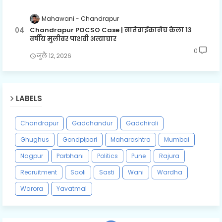
Mahawani
Chandrapur
Chandrapur POCSO Case | नातेवाईकानेच केला १३
वर्षीय मुलीवर पाशवी अत्याचार
0
जुलै १२, २०२६
LABELS
Chandrapur
Gadchandur
Gadchiroli
Ghughus
Gondpipari
Maharashtra
Mumbai
Nagpur
Parbhani
Politics
Pune
Rajura
Recruitment
Saoli
Sasti
Wani
Wardha
Warora
Yavatmal