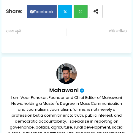
Facebook
Twit
Wh
जरा जुने
थोडे नवीन
ter
ats
ap
p
Mahawani
I am Veer Punekar, Founder and Chief Editor of Mahawani
News, holding a Master's Degree in Mass Communication
and Journalism. Journalism, for me, is not merely a
profession but a commitment to truth, public interest, and
democratic accountability. I specialize in reporting on
governance, politics, agriculture, rural development, social