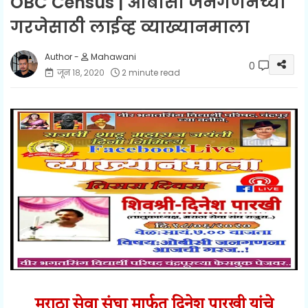
OBC Census | ओबीसी जनगणनेच्या
गरजेसाठी लाईव्ह व्याख्यानमाला
Mahawani
0
जून १८, २०२०
2 minute read
मराठा सेवा संघा मार्फत
दिनेश पारखी यांचे