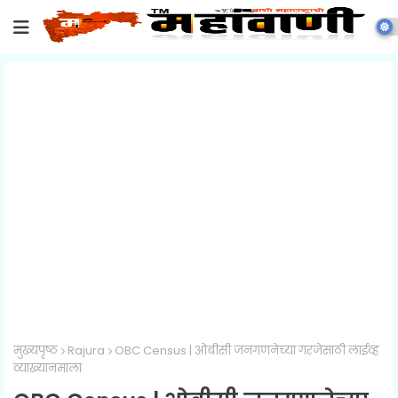
मुख्यपृष्ठ
Rajura
OBC Census | ओबीसी जनगणनेच्या गरजेसाठी लाईव्ह
व्याख्यानमाला