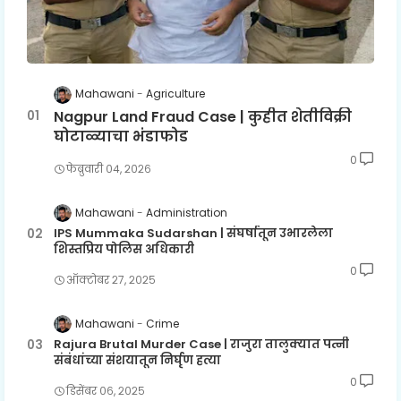
Mahawani
Agriculture
Nagpur Land Fraud Case | कुहीत शेतीविक्री
घोटाळ्याचा भंडाफोड
0
फेब्रुवारी ०४, २०२६
Mahawani
Administration
IPS Mummaka Sudarshan | संघर्षातून उभारलेला
शिस्तप्रिय पोलिस अधिकारी
0
ऑक्टोबर २७, २०२५
Mahawani
Crime
Rajura Brutal Murder Case | राजुरा तालुक्यात पत्नी
संबंधांच्या संशयातून निर्घृण हत्या
0
डिसेंबर ०६, २०२५