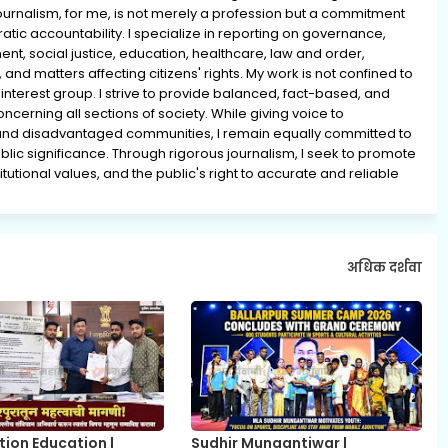
rnalism, for me, is not merely a profession but a commitment
ratic accountability. I specialize in reporting on governance,
ment, social justice, education, healthcare, law and order,
 and matters affecting citizens' rights. My work is not confined to
interest group. I strive to provide balanced, fact-based, and
erning all sections of society. While giving voice to
and disadvantaged communities, I remain equally committed to
lic significance. Through rigorous journalism, I seek to promote
tutional values, and the public's right to accurate and reliable
अधिक दर्शवा
tion Education |
Sudhir Mungantiwar |