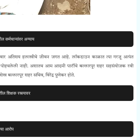
ल कर्मचाऱ्यांवर अन्याय
क परिवार अतिशय हलाखीचे जीवन जगत आहे. लॉकडाउन काळात त्या गरजू अत्यंत
दत पोहचलेली नाही. अशातच आम आदमी पार्टीचे बल्लारपूर शहर सहसंयोजक रवी
ेख बल्लारपूर शहर सचिव, विरेंद्र पुणेकर होते.
ील शिक्षक रस्त्यावर
ीचा आरोप