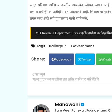
सदर परिवार अतिशय दयनीय अवस्थेत जीवन जगत आहे. परिव
प्रशासनाचीही कोणतीही मदत पोहचली नाही. शिवाय या कुटुंबा
प्रयत्न करू असे रवी पूप्पलवार यांनी सांगितले.
MH Revenue Department | ५५ तहसीलदारांना उपजिल्हाधिकार
Tags
Ballarpur
Government
Facebook
Twitter
Whats
जरा जुने
गरजू कुटुंबाला मदतीचा हात अतिशय विकट परिस्तिथि
Mahawani
I am Veer Punekar, Founder and Ch