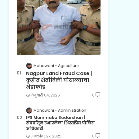
Mahawani
Agriculture
Nagpur Land Fraud Case |
कुहीत शेतीविक्री घोटाळ्याचा
भंडाफोड
फेब्रुवारी ०४, २०२६
0
Mahawani
Administration
IPS Mummaka Sudarshan |
संघर्षातून उभारलेला शिस्तप्रिय पोलिस
अधिकारी
ऑक्टोबर २७, २०२५
0