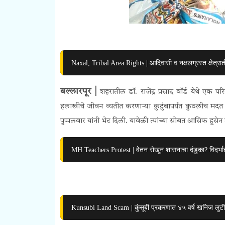
Naxal, Tribal Area Rights | आदिवासी व नक्षलग्रस्त क्षेत्राती
बल्लारपूर |
शहरातील डॉ. राजेंद्र प्रसाद वॉर्ड येथे ए
हलाखीचे जीवन व्यतीत करणाऱ्या कुटुंबापर्यंत कुठलीच म
पुप्पलवार यांनी भेट दिली. यावेळी त्यांच्या सोबत आसिफ हुसेन श
MH Teachers Protest | वेतन रोखून शासनाचा दंडुका? विदर्भात
Kunsubi Land Scam | कुंसूबी प्रकरणात ४५ वर्ष खनिज लुट