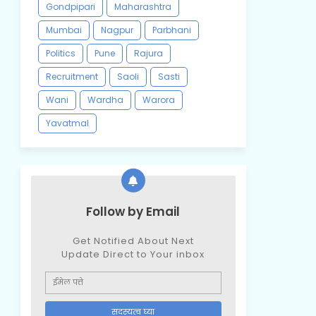
Gondpipari
Maharashtra
Mumbai
Nagpur
Parbhani
Politics
Pune
Rajura
Recruitment
Saoli
Sasti
Wani
Wardha
Warora
Yavatmal
Follow by Email
Get Notified About Next
Update Direct to Your inbox