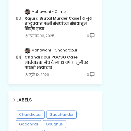
Mahawani
Crime
Rajura Brutal Murder Case | राजुरा
तालुक्यात पत्नी संबंधांच्या संशयातून
निर्घृण हत्या
डिसेंबर ०६, २०२५
0
Mahawani
Chandrapur
Chandrapur POCSO Case |
नातेवाईकानेच केला १३ वर्षीय मुलीवर
पाशवी अत्याचार
जुलै १२, २०२६
0
LABELS
Chandrapur
Gadchandur
Gadchiroli
Ghughus