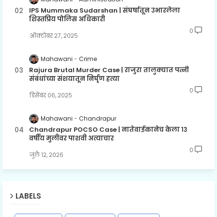
IPS Mummaka Sudarshan | संघर्षातून उभारलेला
शिस्तप्रिय पोलिस अधिकारी
0
ऑक्टोबर २७, २०२५
Mahawani
Crime
Rajura Brutal Murder Case | राजुरा तालुक्यात पत्नी
संबंधांच्या संशयातून निर्घृण हत्या
0
डिसेंबर ०६, २०२५
Mahawani
Chandrapur
Chandrapur POCSO Case | नातेवाईकानेच केला १३
वर्षीय मुलीवर पाशवी अत्याचार
0
जुलै १२, २०२६
LABELS