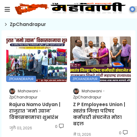
ZpChandrapur
ZPCHANDRAPUR
ZPCHANDRAPUR
Mahawani
Mahawani
ZpChandrapur
ZpChandrapur
Rajura Namo Udyan |
Z P Employees Union |
राजुरात 'नमो उद्यान'
स्वतंत्र जिल्हा परिषद
विकासकामाचा शुभारंभ
कर्मचारी संघटनेत मोठा
बदल
0
जुलै ०३, २०२६
0
मे १३, २०२६