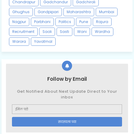
Chandrapur
Gadchandur
Gadchiroli
Ghughus
Gondpipari
Maharashtra
Mumbai
Nagpur
Parbhani
Politics
Pune
Rajura
Recruitment
Saoli
Sasti
Wani
Wardha
Warora
Yavatmal
Follow by Email
Get Notified About Next Update Direct to Your
inbox