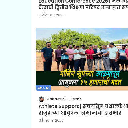
Education Conference 2025 | नलफड
केंद्राची द्वितीय शिक्षण परिषद उत्साहात सं
सप्टेंबर ०५, २०२५
SPORTS
Mahawani
Sports
Athlete Support | संघर्षातून यशाकडे ध
राजुराच्या आयुषला समाजाचा हातभार
ऑगस्ट १८, २०२५