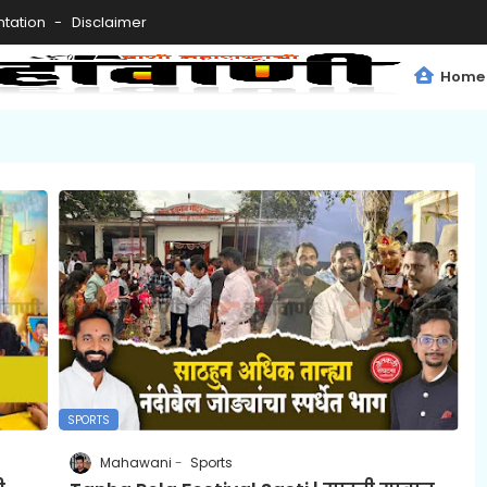
tation
Disclaimer
Home
SPORTS
Mahawani
Sports