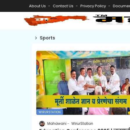
About Us
Contact Us
Privacy Policy
Documen
Sports
WIRURSTATION
Mahawani
WirurStation