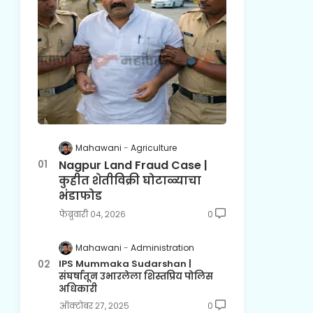
Mahawani
Agriculture
Nagpur Land Fraud Case |
कुहीत शेतीविक्री घोटाळ्याचा
भंडाफोड
फेब्रुवारी ०४, २०२६
0
Mahawani
Administration
IPS Mummaka Sudarshan |
संघर्षातून उभारलेला शिस्तप्रिय पोलिस
अधिकारी
ऑक्टोबर २७, २०२५
0