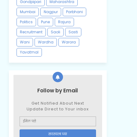
Gondpipari
Maharashtra
Mumbai
Nagpur
Parbhani
Politics
Pune
Rajura
Recruitment
Saoli
Sasti
Wani
Wardha
Warora
Yavatmal
Follow by Email
Get Notified About Next
Update Direct to Your inbox