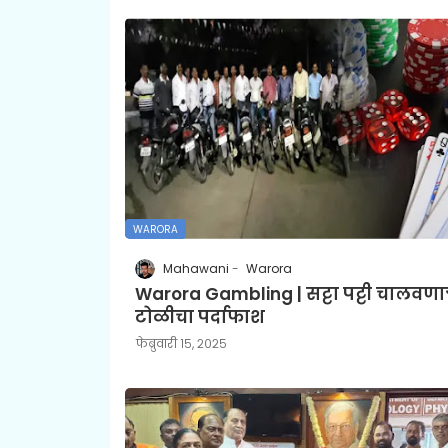
WARORA
Mahawani
Warora
Warora Gambling | सट्टा पट्टी चालवणाऱ
टोळीचा पर्दाफाश
फेब्रुवारी १५, २०२५