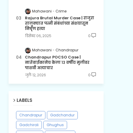
Mahawani
Crime
Rajura Brutal Murder Case | राजुरा
तालुक्यात पत्नी संबंधांच्या संशयातून
निर्घृण हत्या
डिसेंबर ०६, २०२५
0
Mahawani
Chandrapur
Chandrapur POCSO Case |
नातेवाईकानेच केला १३ वर्षीय मुलीवर
पाशवी अत्याचार
जुलै १२, २०२६
0
LABELS
Chandrapur
Gadchandur
Gadchiroli
Ghughus