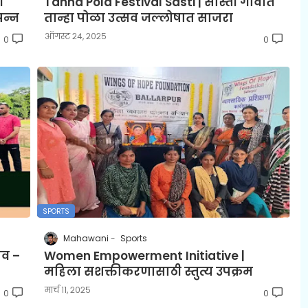
ी
Tanha Pola Festival Sasti | सास्ती गावात
पन्न
तान्हा पोळा उत्सव जल्लोषात साजरा
ऑगस्ट २४, २०२५
0
0
SPORTS
Mahawani
Sports
ाव –
Women Empowerment Initiative |
महिला सशक्तीकरणासाठी स्तुत्य उपक्रम
मार्च ११, २०२५
0
0