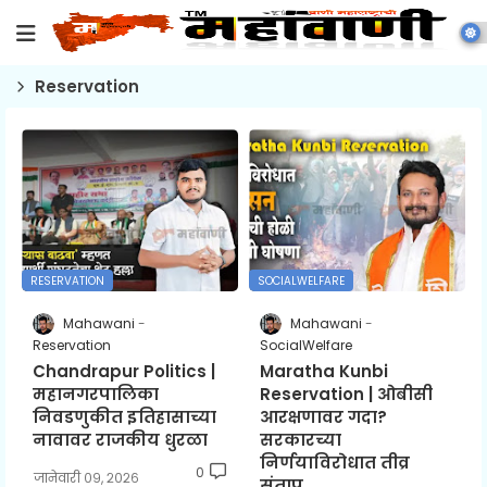
Reservation
RESERVATION
SOCIALWELFARE
Mahawani
Mahawani
Reservation
SocialWelfare
Chandrapur Politics |
Maratha Kunbi
महानगरपालिका
Reservation | ओबीसी
निवडणुकीत इतिहासाच्या
आरक्षणावर गदा?
नावावर राजकीय धुरळा
सरकारच्या
निर्णयाविरोधात तीव्र
0
जानेवारी ०९, २०२६
संताप