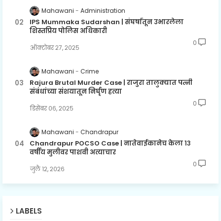
Mahawani
Administration
IPS Mummaka Sudarshan | संघर्षातून उभारलेला
शिस्तप्रिय पोलिस अधिकारी
0
ऑक्टोबर २७, २०२५
Mahawani
Crime
Rajura Brutal Murder Case | राजुरा तालुक्यात पत्नी
संबंधांच्या संशयातून निर्घृण हत्या
0
डिसेंबर ०६, २०२५
Mahawani
Chandrapur
Chandrapur POCSO Case | नातेवाईकानेच केला १३
वर्षीय मुलीवर पाशवी अत्याचार
0
जुलै १२, २०२६
LABELS