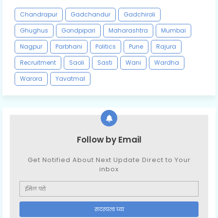
Chandrapur
Gadchandur
Gadchiroli
Ghughus
Gondpipari
Maharashtra
Mumbai
Nagpur
Parbhani
Politics
Pune
Rajura
Recruitment
Saoli
Sasti
Wani
Wardha
Warora
Yavatmal
Follow by Email
Get Notified About Next Update Direct to Your
inbox