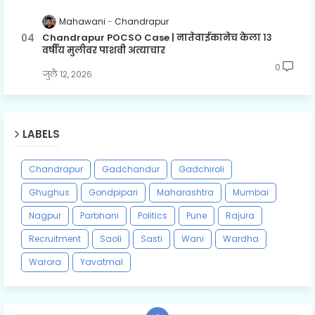
Mahawani
Chandrapur
Chandrapur POCSO Case | नातेवाईकानेच केला १३
वर्षीय मुलीवर पाशवी अत्याचार
0
जुलै १२, २०२६
LABELS
Chandrapur
Gadchandur
Gadchiroli
Ghughus
Gondpipari
Maharashtra
Mumbai
Nagpur
Parbhani
Politics
Pune
Rajura
Recruitment
Saoli
Sasti
Wani
Wardha
Warora
Yavatmal