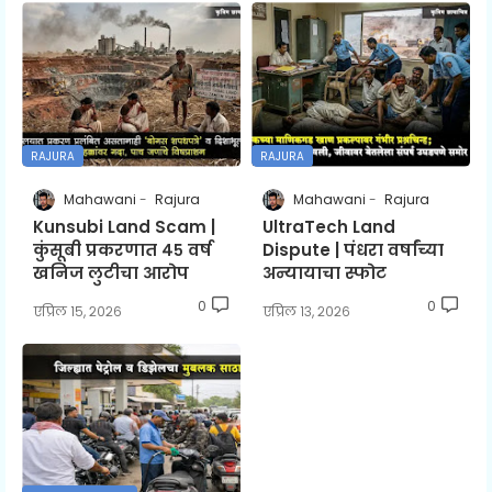
RAJURA
RAJURA
Mahawani
Rajura
Mahawani
Rajura
Kunsubi Land Scam |
UltraTech Land
कुंसूबी प्रकरणात ४५ वर्ष
Dispute | पंधरा वर्षांच्या
खनिज लुटीचा आरोप
अन्यायाचा स्फोट
0
0
एप्रिल १५, २०२६
एप्रिल १३, २०२६