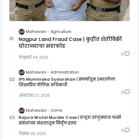
Mahawani
Agriculture
Nagpur Land Fraud Case | कुहीत शेतीविक्री
घोटाळ्याचा भंडाफोड
0
फेब्रुवारी ०४, २०२६
Mahawani
Administration
IPS Mummaka Sudarshan | संघर्षातून उभारलेला
शिस्तप्रिय पोलिस अधिकारी
0
ऑक्टोबर २७, २०२५
Mahawani
Crime
Rajura Brutal Murder Case | राजुरा तालुक्यात पत्नी
संबंधांच्या संशयातून निर्घृण हत्या
0
डिसेंबर ०६, २०२५