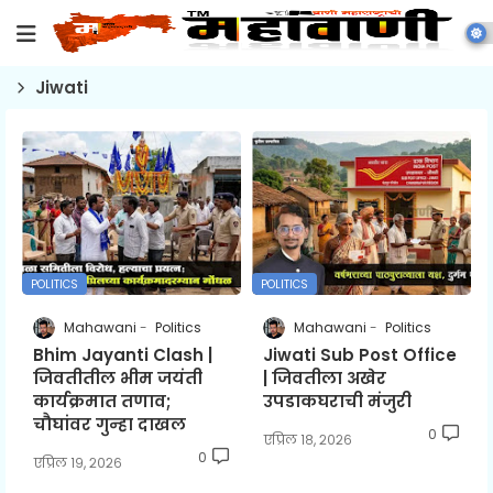
Jiwati
POLITICS
POLITICS
Mahawani
Politics
Mahawani
Politics
Bhim Jayanti Clash |
Jiwati Sub Post Office
जिवतीतील भीम जयंती
| जिवतीला अखेर
कार्यक्रमात तणाव;
उपडाकघराची मंजुरी
चौघांवर गुन्हा दाखल
0
एप्रिल १८, २०२६
0
एप्रिल १९, २०२६