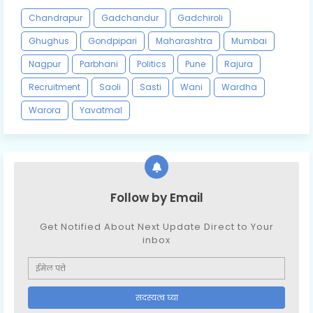
Chandrapur
Gadchandur
Gadchiroli
Ghughus
Gondpipari
Maharashtra
Mumbai
Nagpur
Parbhani
Politics
Pune
Rajura
Recruitment
Saoli
Sasti
Wani
Wardha
Warora
Yavatmal
Follow by Email
Get Notified About Next Update Direct to Your
inbox