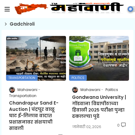
Gadchiroli
TRANSPORTATION
POLITICS
Mahawani
Mahawani
Politics
Transportation
Gondwana University |
Chandrapur Sand E-
गोंडवाना विद्यापीठाच्या
Auction | चंद्रपूर वाळू
हिवाळी २०२५ परीक्षा पुन्हा
घाट ई-लिलाव वादात
ढकलल्या पुढे
प्रशासनावर संशयाची
0
जानेवारी ०२, २०२६
सावली