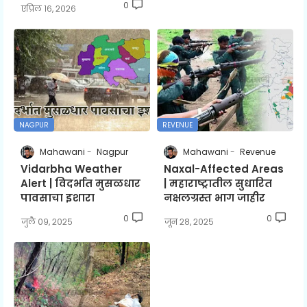
0
एप्रिल १६, २०२६
NAGPUR
REVENUE
Mahawani
Nagpur
Mahawani
Revenue
Vidarbha Weather
Naxal-Affected Areas
Alert | विदर्भात मुसळधार
| महाराष्ट्रातील सुधारित
पावसाचा इशारा
नक्षलग्रस्त भाग जाहीर
0
0
जुलै ०९, २०२५
जून २८, २०२५