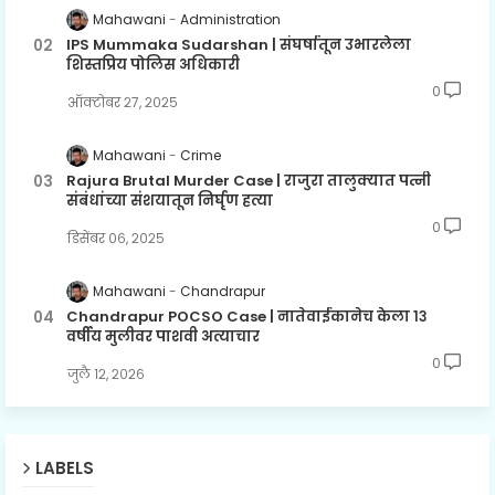
Mahawani
Administration
IPS Mummaka Sudarshan | संघर्षातून उभारलेला
शिस्तप्रिय पोलिस अधिकारी
0
ऑक्टोबर २७, २०२५
Mahawani
Crime
Rajura Brutal Murder Case | राजुरा तालुक्यात पत्नी
संबंधांच्या संशयातून निर्घृण हत्या
0
डिसेंबर ०६, २०२५
Mahawani
Chandrapur
Chandrapur POCSO Case | नातेवाईकानेच केला १३
वर्षीय मुलीवर पाशवी अत्याचार
0
जुलै १२, २०२६
LABELS