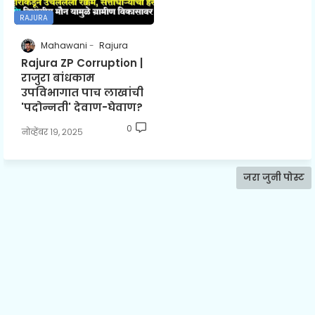
RAJURA
Mahawani
Rajura
Rajura ZP Corruption |
राजुरा बांधकाम
उपविभागात पाच लाखांची
'पदोन्नती' देवाण-घेवाण?
0
नोव्हेंबर १९, २०२५
जरा जुनी पोस्ट