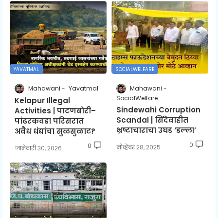
YAVATMAL
SOCIALWELFARE
Mahawani
Yavatmal
Mahawani
SocialWelfare
Kelapur Illegal
Sindewahi Corruption
Activities | पाटणबोरी–
Scandal | सिंदेवाहीत
पांढरकवडा परिसरात
भ्रष्टाचाराचा उघड ‘डल्ला’
अवैध धंद्यांचा सुळसुळाट?
0
0
नोव्हेंबर २८, २०२५
जानेवारी ३०, २०२६