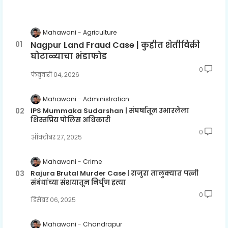
Mahawani
Agriculture
Nagpur Land Fraud Case | कुहीत शेतीविक्री
घोटाळ्याचा भंडाफोड
0
फेब्रुवारी ०४, २०२६
Mahawani
Administration
IPS Mummaka Sudarshan | संघर्षातून उभारलेला
शिस्तप्रिय पोलिस अधिकारी
0
ऑक्टोबर २७, २०२५
Mahawani
Crime
Rajura Brutal Murder Case | राजुरा तालुक्यात पत्नी
संबंधांच्या संशयातून निर्घृण हत्या
0
डिसेंबर ०६, २०२५
Mahawani
Chandrapur