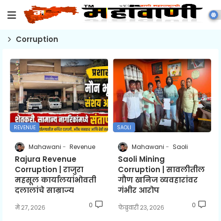
Corruption
REVENUE
SAOLI
Mahawani
Revenue
Mahawani
Saoli
Rajura Revenue
Saoli Mining
Corruption | राजुरा
Corruption | सावलीतील
महसूल कार्यालयांभोवती
गौण खनिज व्यवहारांवर
दलालांचे साम्राज्य
गंभीर आरोप
0
0
मे २७, २०२६
फेब्रुवारी २३, २०२६