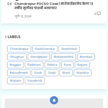
Chandrapur POCSO Case | नातेवाईकानेच केला १३
वर्षीय मुलीवर पाशवी अत्याचार
0
जुलै १२, २०२६
LABELS
Chandrapur
Gadchandur
Gadchiroli
Ghughus
Gondpipari
Maharashtra
Mumbai
Nagpur
Parbhani
Politics
Pune
Rajura
Recruitment
Saoli
Sasti
Wani
Wardha
Warora
Yavatmal