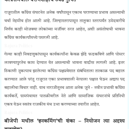
काँग्रेसमधील घराणेशाहीचे उघडे गुपित
राजुरातील काँग्रेस संघटनेत अनेक वर्षांपासून एकाच घराण्याचा प्रभाव असल्याची
चर्चा नेहमीच होत आली आहे. जिल्हास्तरापासून तालुका स्तरापर्यंत उमेदवारींचे
निर्णय काही मोजक्या लोकांच्या मर्जीवर ठरत आहेत, अशी असंतोषाची भावना
काँग्रेस कार्यकर्त्यांमध्ये पसरली आहे.
Rajura Politics
गेल्या काही निवडणुकांपासून कार्यकर्त्यांना केवळ झेंडे फडकविणे आणि पोस्टर
लावण्यापुरतेच काम देण्यात येत असल्याची भावना वाढीस लागली आहे. इतर
ठिकाणी नुकत्याच झालेल्या काँग्रेस पक्षप्रवेशात संबंधिताला तात्काळ पद बहाल
करण्यात आले परंतु राजूरात एका प्रभावशाली नेत्याला पक्षात घेऊन अद्याप पद
बहालीचा विचार नाही.
याच नाराजीतूनच आता अनेक जुने - नवीन प्रभावी काँग्रेस
कार्यकर्ते, ग्रामपंचायत पातळीवरील नेते आणि सामाजिक संघटनांचे प्रतिनिधी
एकत्र येऊन स्वतंत्र राजकीय मंच उभा करण्याच्या तयारीत आहेत.
Rajura Politics
बीजेपी मधील ‘इनकमिंग’ची शंका – नियोजन त्या अदृश्य