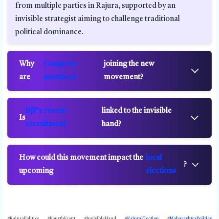
from multiple parties in Rajura, supported by an
invisible strategist aiming to challenge traditional
political dominance.
Why
Congress
joining the new
are
members
movement?
BJP’s recent
linked to the invisible
Is
recruitment
hand?
How could this movement impact the
local
?
upcoming
elections
#RajuraPolitics #FourthFront #InvisibleHand #
RajuraElection
#
MaharashtraPolitics