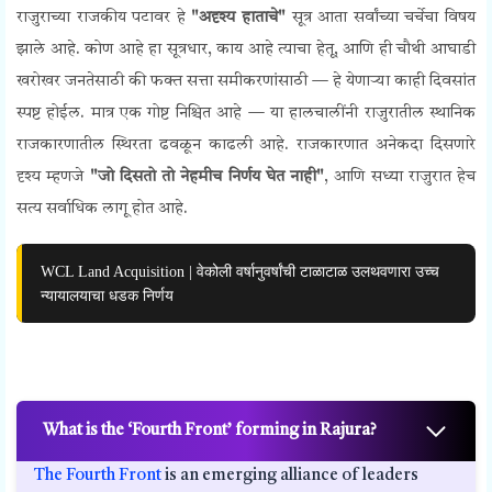
राजुराच्या राजकीय पटावर हे
"अदृश्य हाताचे"
सूत्र आता सर्वांच्या चर्चेचा विषय
झाले आहे. कोण आहे हा सूत्रधार, काय आहे त्याचा हेतू, आणि ही चौथी आघाडी
खरोखर जनतेसाठी की फक्त सत्ता समीकरणांसाठी — हे येणाऱ्या काही दिवसांत
स्पष्ट होईल.
मात्र एक गोष्ट निश्चित आहे — या हालचालींनी राजुरातील स्थानिक
राजकारणातील स्थिरता ढवळून काढली आहे.
राजकारणात अनेकदा दिसणारे
दृश्य म्हणजे
"जो दिसतो तो नेहमीच निर्णय घेत नाही"
, आणि सध्या राजुरात हेच
सत्य सर्वाधिक लागू होत आहे.
WCL Land Acquisition | वेकोली वर्षानुवर्षांची टाळाटाळ उलथवणारा उच्च
न्यायालयाचा धडक निर्णय
What is the ‘Fourth Front’ forming in Rajura?
The Fourth Front
is an emerging alliance of leaders