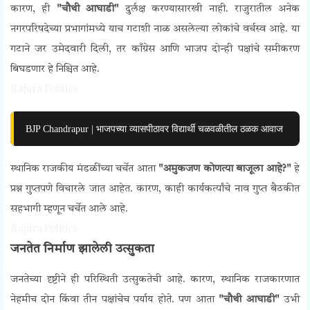
कारण, ही
"चौथी आघाडी"
दुर्लक्ष करण्यासारखी नाही. राजुरातील अनेक
नगरपरिषदेच्या प्रभागांमध्ये याच गटाशी नाळ असलेल्या लोकांचे वर्चस्व आहे. या
गटाने जर उमेदवारी दिली, तर काँग्रेस आणि भाजप दोन्ही पक्षांचे समीकरण
बिघडणार हे निश्चित आहे.
Rajura Politics
BJP Chandrapur | भाजपच्या व्यासपीठावर विद्यार्थी चळवळीतील ठळक आवाज
स्थानिक राजकीय मंडळींच्या चर्चेत आता
"अमुकजण कोणत्या बाजूला आहे?"
हे
प्रश्न गुप्तपणे विचारले जात आहेत. कारण, काही कार्यकर्त्यांचे नाव गुप्त बैठकीत
सहभागी म्हणून चर्चेत आले आहे.
Rajura Politics
जनतेत निर्माण झालेली उत्सुकता
जनतेच्या दृष्टीने ही परिस्थिती उत्सुकतेची आहे. कारण, स्थानिक राजकारणात
नेहमीच दोन किंवा तीन पक्षांचेच पर्याय होते. पण आता
"चौथी आघाडी"
उभी