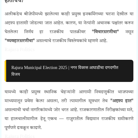
हाताचेच?
अलीकडेच बीजेपीमध्ये झालेल्या काही प्रमुख इनकमिंगच्या घटना देखील या
अदृश्य हाताशी जोडल्या जात आहेत. कारण, या नेत्यांनी अचानक पक्षांतर करून
घेतलेला निर्णय हा राजकीय पातळीवर
"विचारसरणीचा"
नसून
"व्यवहारसरणीचा"
असल्याचे राजकीय विश्लेषकांचे म्हणणे आहे.
Rajura Politics
Rajura Municipal Election 2025 | नगर विकास आघाडीचा दणदणीत
विजय
यामध्ये काही प्रमुख स्थानिक चेहऱ्यांनी आगामी निवडणुकीत भाजपच्या
माध्यमातून प्रवेश केला असला, तरी त्यामागील सूत्रधार तेच
"अदृश्य हात"
असल्याची चर्चा नागरिकांमध्ये जोर धरत आहे. राजकारणातील निरीक्षकांच्या मते,
या हालचालीमागील हेतू एकच — राजुरातील विद्यमान राजकीय समीकरणे
पूर्णपणे ढवळून काढणे.
Rajura Politics