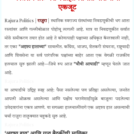
एकजूट
Rajura Politics |
राजुरा
| स्थानिक स्वराज्य संस्थांच्या निवडणुकीची धग आता
रस्त्यांवर आणि गल्लीबोळात पोहोचू लागली आहे. मात्र या निवडणुकीत सर्वात
मोठे समीकरण तयार होत आहे ते कोणत्याही पक्षाच्या अधिकृत बॅनरखाली नाही,
तर एका
"अदृश्य हाताच्या"
सावलीत. काँग्रेस, भाजप, शेतकरी संघटना, राष्ट्रवादी
आणि शिवसेना या सर्व पारंपरिक पक्षांच्या बाहेर आता एक वेगळी राजकीय
हलचाल सुरू झाली आहे—जिचे रूप आज
"चौथी आघाडी"
म्हणून घेतले जात
आहे.
Rajura Politics
या आघाडीचे उद्दिष्ट स्पष्ट आहे: पैसा नसलेल्या पण प्रतिष्ठा असलेल्या, जनतेत
आपली ओळख असलेल्या आणि पक्षीय घराणेशाहीमुळे बाजूला पडलेल्या
उमेदवारांना एकत्र आणणे. या सगळ्या हालचालींमागे एक अदृश्य हात असल्याची
चर्चा राजुरा तालुक्यात चहुकडे सुरु आहे.
Rajura Politics
‘अदृश्य हात’ आणि गुप्त बैठकींची मालिका