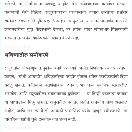
राहिली, तर नागरिकांना पक्षबद्ध न होता थेट उमेदवाराच्या कार्यावर मतदान
करण्याची संधी मिळेल.
राजुरासारख्या गावकसबी भागात जनतेच्या प्रश्नांवर
खरोखर लढणारे नेते दुर्मिळ झाले आहेत. त्यामुळे जर या गटाने पारदर्शकता आणि
जबाबदारीचा मुद्दा केंद्रस्थानी ठेवला, तर त्यांना मोठा लोकाधार मिळण्याची
शक्यता राजकीय विश्लेषकांनी व्यक्त केली आहे.
Rajura Politics
भविष्यातील समीकरणे
राजुरातील निवडणुकीत पुढील काही आठवडे अत्यंत निर्णायक ठरणार आहेत.
कारण, "चौथी आघाडी" अधिकृतरित्या जाहीर होताच अनेक कार्यकर्त्यांची दिशा
बदलू शकते.
काँग्रेसला घराणेशाहीचा ठपका, भाजपला स्थानिक स्तरावरील
असंतोष, आणि राष्ट्रवादीला संघटनात्मक दुर्बलता — या तिन्ही घटकांचा फायदा
या आघाडीला मिळू शकतो.
राजुरातील मतदार अत्यंत राजकीय जाण असलेले
आहेत, आणि जर त्यांनी ही आघाडी प्रामाणिक पर्याय म्हणून स्वीकारली, तर
पारंपरिक पक्षांची मुळे हलतील यात शंका नाही.
Rajura Politics