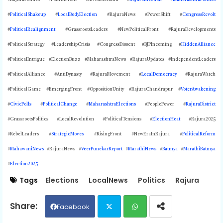
#
PoliticalShakeup
#
LocalBodyElection
#RajuraNews #PowerShift #
CongressRevolt
#
PoliticalRealignment
#GrassrootsLeaders #NewPoliticalFront #RajuraDevelopments
#PoliticalStrategy #LeadershipCrisis #CongressDissent #BJPIncoming #
HiddenAlliance
#PoliticalIntrigue #ElectionBuzz #MaharashtraNews #RajuraUpdates #IndependentLeaders
#PoliticalAlliance #AntiDynasty #RajuraMovement #
LocalDemocracy
#RajuraWatch
#PoliticalGame #EmergingFront #OppositionUnity #RajuraChandrapur #
VoterAwakening
#
CivicPolls
#
PoliticalChange
#
MaharashtraElections
#PeoplePower #
RajuraDistrict
#GrassrootsPolitics #LocalRevolution #PoliticalTensions #
ElectionHeat
#Rajura2025
#RebelLeaders #
StrategicMoves
#RisingFront #NewEraInRajura #
PoliticalReform
#
MahawaniNews
#RajuraNews #
VeerPunekarReport
#
MarathiNews
#
Batmya
#
MarathiBatmya
#
Election2025
Tags
Elections
LocalNews
Politics
Rajura
Facebook