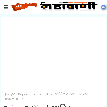
मुख्यपृष्ठ
Rajura
Rajura Politics | स्थानिक राजकारणात गुप्त
हालचालींना वेग