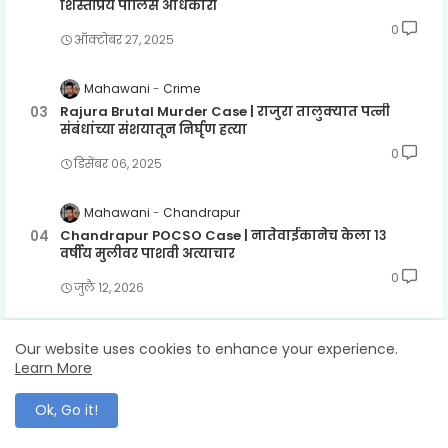
शिस्तप्रिय पोलिस अधिकारी
0
ऑक्टोबर २७, २०२५
Mahawani
Crime
Rajura Brutal Murder Case | राजुरा तालुक्यात पत्नी
संबंधांच्या संशयातून निर्घृण हत्या
0
डिसेंबर ०६, २०२५
Mahawani
Chandrapur
Chandrapur POCSO Case | नातेवाईकानेच केला १३
वर्षीय मुलीवर पाशवी अत्याचार
0
जुलै १२, २०२६
Our website uses cookies to enhance your experience.
Learn More
LABELS
Ok, Go it!
Chandrapur
Gadchandur
Gadchiroli