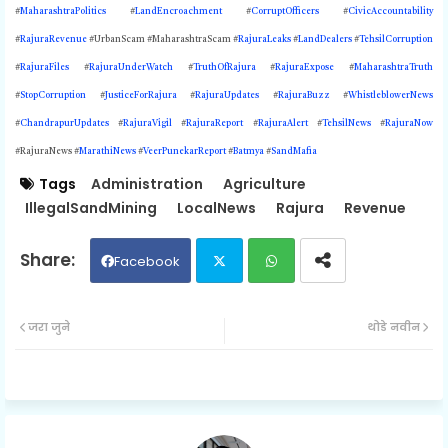
#
MaharashtraPolitics
#
LandEncroachment
#
CorruptOfficers
#
CivicAccountability
#
RajuraRevenue
#UrbanScam #MaharashtraScam #
RajuraLeaks
#
LandDealers
#
TehsilCorruption
#
RajuraFiles
#
RajuraUnderWatch
#
TruthOfRajura
#
RajuraExpose
#
MaharashtraTruth
#
StopCorruption
#
JusticeForRajura
#
RajuraUpdates
#
RajuraBuzz
#
WhistleblowerNews
#
ChandrapurUpdates
#
RajuraVigil
#
RajuraReport
#
RajuraAlert
#
TehsilNews
#
RajuraNow
#RajuraNews #
MarathiNews
#
VeerPunekarReport
#
Batmya
#
SandMafia
Tags
Administration
Agriculture
IllegalSandMining
LocalNews
Rajura
Revenue
Facebook
Twit
Wh
जरा जुने
थोडे नवीन
ter
ats
ap
p