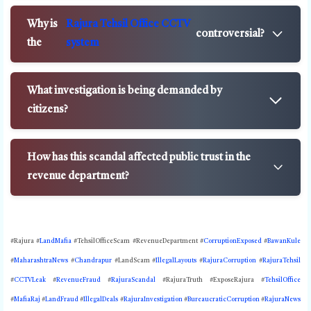
Why is
Rajura Tehsil Office CCTV
controversial?
the
system
What investigation is being demanded by
citizens?
How has this scandal affected public trust in the
revenue department?
#Rajura #
LandMafia
#TehsilOfficeScam #RevenueDepartment #
CorruptionExposed
#
BawanKule
#
MaharashtraNews
#
Chandrapur
#LandScam #
IllegalLayouts
#
RajuraCorruption
#
RajuraTehsil
#
CCTVLeak
#
RevenueFraud
#
RajuraScandal
#RajuraTruth #ExposeRajura #
TehsilOffice
#
MafiaRaj
#
LandFraud
#
IllegalDeals
#
RajuraInvestigation
#
BureaucraticCorruption
#
RajuraNews