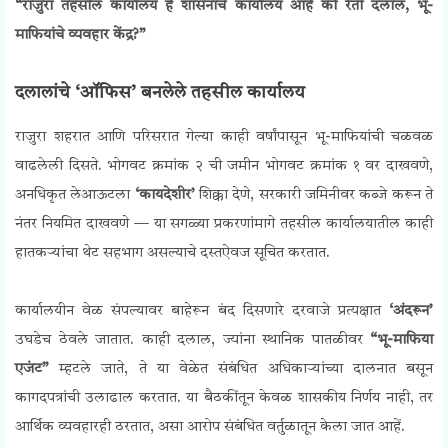
“राजुरा तहसील कार्यालय हे शासनाचे कार्यालय आहे की रेती दलाल, भू-
माफियांचे व्यवहार केंद्र?”
दलालांचे ‘ऑफिस’ बनलेले तहसील कार्यालय
राजुरा शहरात आणि परिसरात गेल्या काही वर्षांपासून भू-माफियांची चळवळ
वाढलेली दिसते. भोगवट क्रमांक २ ची जमीन भोगवट क्रमांक १ वर दाखवणे,
अनधिकृत लेआऊटला
‘कायदेशीर’
शिक्का देणे, सरकारी जमिनीवर कब्जे करून ते
नंतर नियमित दाखवणे — या सगळ्या प्रकरणांमागे तहसील कार्यालयातील काही
हातकऱ्यांचा थेट सहभाग असल्याचे दस्तऐवज सूचित करतात.
कार्यालयीन वेळ संपल्यावर बाहेरून बंद दिसणारे दरवाजे प्रत्यक्षात
‘अंदरून’
उघडेच ठेवले जातात. काही दलाल, ज्यांना स्थानिक पातळीवर
“भू-माफिया
एजंट”
म्हटले जाते, ते या वेळेत संबंधित अधिकाऱ्यांच्या दालनात बसून
कागदपत्रांची उलाढाल करतात. या बैठकींतून केवळ शासकीय निर्णय नाही, तर
आर्थिक व्यवहारही ठरतात, असा आरोप संबंधित वर्तुळातून केला जात आहें.