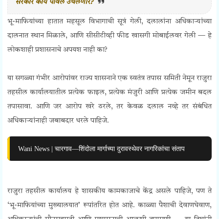
सरकार काय पावले उचलणार?
भू-माफियांच्या हातात महसूल विभागाची सूत्रं गेली, दलालांना अधिकाऱ्यांच्या
दालनात स्थान मिळाले, आणि सीसीटीव्ही फीड खासगी मोबाईलवर गेली — हे
लोकशाही प्रशासनाचे अपयश नाही का?
या सगळ्या गंभीर आरोपांवर राज्य शासनाने एक स्वतंत्र तपास समिती नेमून राजुरा
तहसील कार्यालयातील प्रत्येक फाइल, प्रत्येक मंजुरी आणि प्रत्येक जमीन बदल
तपासावा. आणि जर आरोप खरे ठरले, तर केवळ दलाल नव्हे तर संबंधित
अधिकाऱ्यांनाही जबाबदार धरले पाहिजे.
Wani News | चारगाव—शिंदोला मार्गाच्या दुरावस्थेवर नागरिकांचा संताप
राजुरा तहसील कार्यालय हे शासकीय कामकाजाचे केंद्र असले पाहिजे, पण ते
‘भू-माफियांच्या मुख्यालयात’ रूपांतरित होत आहे. काळ्या पैशाची देवाणघेवाण,