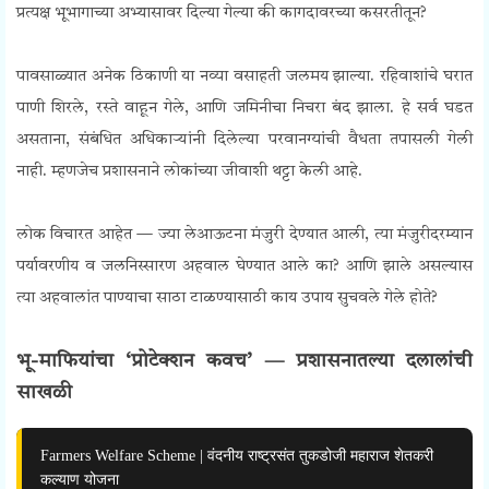
प्रत्यक्ष भूभागाच्या अभ्यासावर दिल्या गेल्या की कागदावरच्या कसरतीतून?
पावसाळ्यात अनेक ठिकाणी या नव्या वसाहती जलमय झाल्या. रहिवाशांचे घरात
पाणी शिरले, रस्ते वाहून गेले, आणि जमिनीचा निचरा बंद झाला. हे सर्व घडत
असताना, संबंधित अधिकाऱ्यांनी दिलेल्या परवानग्यांची वैधता तपासली गेली
नाही. म्हणजेच प्रशासनाने लोकांच्या जीवाशी थट्टा केली आहे.
लोक विचारत आहेत — ज्या लेआऊटना मंजुरी देण्यात आली, त्या मंजुरीदरम्यान
पर्यावरणीय व जलनिस्सारण अहवाल घेण्यात आले का? आणि झाले असल्यास
त्या अहवालांत पाण्याचा साठा टाळण्यासाठी काय उपाय सुचवले गेले होते?
भू-माफियांचा ‘प्रोटेक्शन कवच’ — प्रशासनातल्या दलालांची
साखळी
Farmers Welfare Scheme | वंदनीय राष्ट्रसंत तुकडोजी महाराज शेतकरी
कल्याण योजना