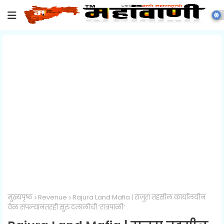
मुख्यपृष्ठ
Revenue
Rajura Land Mafia | राजुरा तहसील कार्यालयीन
वेळ संपल्यानंतरही सुरु दलालीची ‘रात्रपाळी’