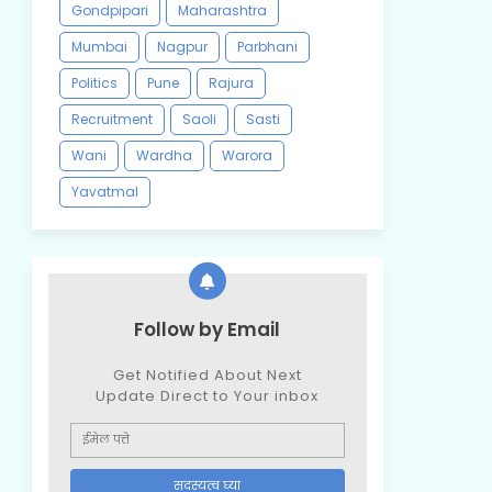
Gondpipari
Maharashtra
Mumbai
Nagpur
Parbhani
Politics
Pune
Rajura
Recruitment
Saoli
Sasti
Wani
Wardha
Warora
Yavatmal
Follow by Email
Get Notified About Next
Update Direct to Your inbox