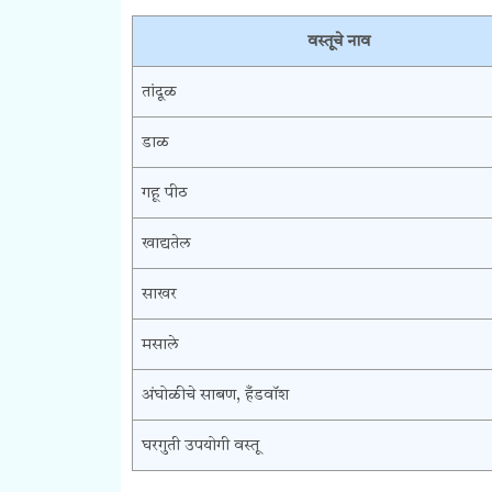
वस्तूचे नाव
तांदूळ
डाळ
गहू पीठ
खाद्यतेल
साखर
मसाले
अंघोळीचे साबण, हँडवॉश
घरगुती उपयोगी वस्तू