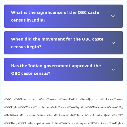
What is the significance of the OBC caste
census in India?
When did the movement for the OBC caste
census begin?
Has the Indian government approved the
OBC caste census?
#OBC #OBCReservation #CasteCensus #DineshParkhi #SocialJustice #BackwardClasses
#OBCRights #OBCVoice #Chandrapur #DelhiProtest #CasteEquality #OBCMovement #Census2025
#ModiGovt #MaharashtraPolitics #SocialReform #IndiaPolitics #CasteInIndia #JusticeForOBC
#OBCUnity #OBCLeadership #InclusiveIndia #CasteDebate #EmpowerOBC #BackwardClassRights