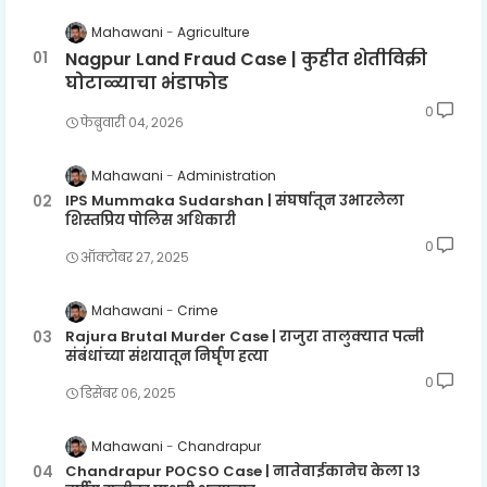
Mahawani
Agriculture
Nagpur Land Fraud Case | कुहीत शेतीविक्री
घोटाळ्याचा भंडाफोड
0
फेब्रुवारी ०४, २०२६
Mahawani
Administration
IPS Mummaka Sudarshan | संघर्षातून उभारलेला
शिस्तप्रिय पोलिस अधिकारी
0
ऑक्टोबर २७, २०२५
Mahawani
Crime
Rajura Brutal Murder Case | राजुरा तालुक्यात पत्नी
संबंधांच्या संशयातून निर्घृण हत्या
0
डिसेंबर ०६, २०२५
Mahawani
Chandrapur
Chandrapur POCSO Case | नातेवाईकानेच केला १३