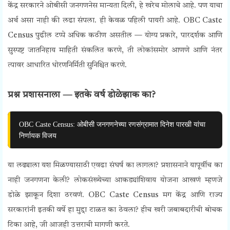
केंद्र सरकारने ओबीसी जनगणनेस मान्यता दिली, हे खरेच मोलाचे आहे. पण याचा
अर्थ असा नाही की लढा संपला. ही केवळ पहिली पायरी आहे.
OBC Caste
Census
पुढील टप्पे अधिक कठीण असतील — योग्य प्रकारे, पारदर्शक आणि
सुस्पष्ट जातनिहाय माहिती संकलित करणे, ती लोकांसमोर आणणे आणि नंतर
त्यावर आधारित धोरणनिर्मिती सुनिश्चित करणे.
प्रश्न प्रशासनाला — इतके वर्ष डोळेझाक का?
OBC Caste Census: ओबीसी जनगणनेच्या रणसंग्रामात दिनेश पारखी यांचा
निर्णायक विजय
या लढ्याला यश मिळण्यासाठी एवढा संघर्ष का लागला? प्रशासनाने यापूर्वीच का
नाही जनगणना केली? लोकसंख्येच्या आकड्यांशिवाय योजना आखणं म्हणजे
डोळे झाकून दिशा ठरवणं.
OBC Caste Census
मग केंद्र आणि राज्य
सरकारांनी इतकी वर्षे हा मुद्दा टाळत का ठेवला? हीच खरी जबाबदारीची बोचक
टिका आहे, जी आजही उत्तराची मागणी करते.