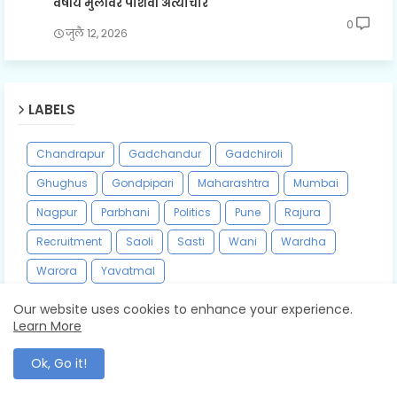
वर्षीय मुलीवर पाशवी अत्याचार
0
जुलै १२, २०२६
LABELS
Chandrapur
Gadchandur
Gadchiroli
Ghughus
Gondpipari
Maharashtra
Mumbai
Nagpur
Parbhani
Politics
Pune
Rajura
Recruitment
Saoli
Sasti
Wani
Wardha
Warora
Yavatmal
Our website uses cookies to enhance your experience.
Learn More
Ok, Go it!
Follow by Email