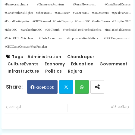
#DemocraticIndia #GrassrootsActivism #RuralMovement #CasteBasedCensus
#ConstitutionalRights #BharatOBC #OBCPower #WeAreOBC #OBCMatters #SpeakForOBC
#EqualParticipation #OBCDemand #CasteDisparity #CountOBC #IndiaCensus #UnityForOBC
#RiseOBC #AwakeningOBC #OBCYouth #JusticeDelayedJusticeDenied #IndiaSocialCensus
#VoiceOfTheVoiceless #CasteAwareness #RepresentationMatters #OBCEmpowerment
#
OBCCasteCensus #VeerPunekar
Tags
Administration
Chandrapur
CultureEvents
Economy
Education
Government
Infrastructure
Politics
Rajura
Facebook
Twit
Wh
जरा जुने
थोडे नवीन
ter
ats
ap