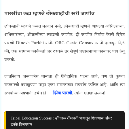
पारखींचा लढा म्हणजे लोकशाहीची खरी जाणीव
लोकशाही म्हणजे फक्त मतदान नव्हे. लोकशाही म्हणजे आपल्या अस्तित्वाच्या,
अधिकारांच्या, ओळखीच्या लढ्याची जाणीव. ही जाणीव निर्माण केली दिनेश
पारखी
Dinesh Parkhi
यांनी.
OBC Caste Census
त्यांनी दाखवून दिलं
की, एक सामान्य कार्यकर्ता जर ठरवलं तर संपूर्ण प्रशासनाच्या कानांवर पाय ठेवू
शकतो.
जातनिहाय जनगणनेस मान्यता ही ऐतिहासिक घटना आहे, पण ती कुण्या
सरकारची दयाळूपणा नसून एका समाजाच्या संघर्षाचं फलित आहे. आणि त्या
संघर्षाच्या अग्रभागी उभे होते —
दिनेश पारखी
. त्यांना शतशः सलाम!
Tribal Education Success : डोंगराळ सीमावर्ती भागातून शिक्षणाचा शंभर
टक्के विजयघोष