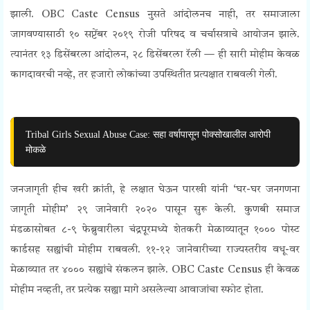
झाली.
OBC Caste Census
नुसते आंदोलनच नाही, तर समाजाला
जागवण्यासाठी १० सप्टेंबर २०१९ रोजी परिषद व चर्चासत्राचे आयोजन झाले.
त्यानंतर १३ डिसेंबरला आंदोलन, २८ डिसेंबरला रॅली — ही सारी मोहीम केवळ
कागदावरची नव्हे, तर हजारो लोकांच्या उपस्थितीत प्रत्यक्षात राबवली गेली.
Tribal Girls Sexual Abuse Case: सहा वर्षापासून पोक्सोखालील आरोपी
मोकळे
जनजागृती हीच खरी क्रांती, हे लक्षात घेऊन पारखी यांनी ‘घर-घर जनगणना
जागृती मोहीम’ २९ जानेवारी २०२० पासून सुरू केली. कुणबी समाज
मंडळासोबत ८-९ फेब्रुवारीला चंद्रपूरमध्ये शेतकरी मेळाव्यातून १००० पोस्ट
कार्डसह सह्यांची मोहीम राबवली. ११-१२ जानेवारीच्या राज्यस्तरीय वधू-वर
मेळाव्यात तर ४००० सह्यांचे संकलन झाले.
OBC Caste Census
ही केवळ
मोहीम नव्हती, तर प्रत्येक सह्या मागे असलेल्या आवाजांचा स्फोट होता.