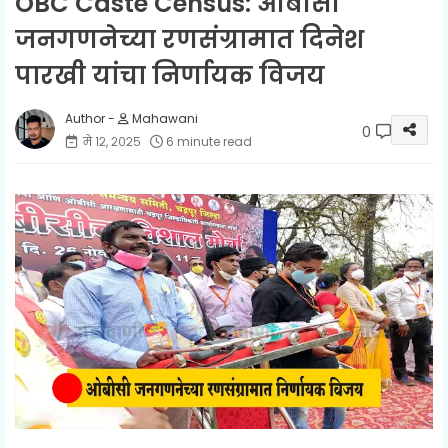
OBC Caste Census: ओबीसी
जनगणनेच्या रणसंग्रामात दिनेश
पारखी यांचा निर्णायक विजय
Mahawani
0
मे १२, २०२५
6 minute read