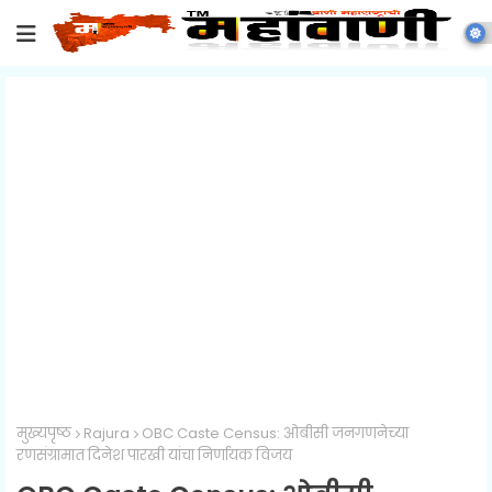
मुख्यपृष्ठ
Rajura
OBC Caste Census: ओबीसी जनगणनेच्या
रणसंग्रामात दिनेश पारखी यांचा निर्णायक विजय