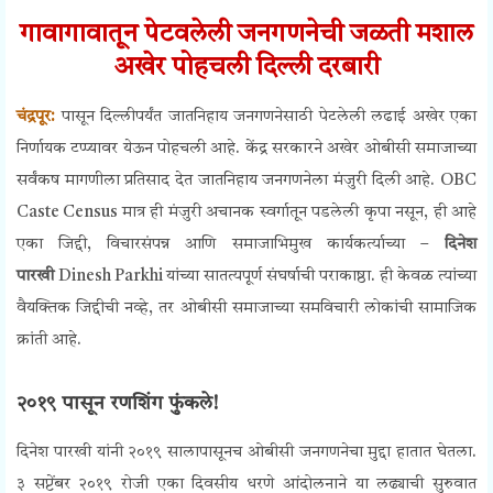
गावागावातून पेटवलेली जनगणनेची जळती मशाल
अखेर
पोहचली
दिल्ली दरबारी
चंद्रपूर:
पासून दिल्लीपर्यंत जातनिहाय जनगणनेसाठी पेटलेली लढाई अखेर एका
निर्णायक टप्प्यावर येऊन पोहचली आहे. केंद्र सरकारने अखेर ओबीसी समाजाच्या
सर्वंकष मागणीला प्रतिसाद देत जातनिहाय जनगणनेला मंजुरी दिली आहे.
OBC
Caste Census
मात्र ही मंजुरी अचानक स्वर्गातून पडलेली कृपा नसून, ही आहे
एका जिद्दी, विचारसंपन्न आणि समाजाभिमुख कार्यकर्त्याच्या –
दिनेश
पारखी
Dinesh Parkhi
यांच्या सातत्यपूर्ण संघर्षाची पराकाष्ठा. ही केवळ त्यांच्या
वैयक्तिक जिद्दीची नव्हे, तर ओबीसी समाजाच्या समविचारी लोकांची सामाजिक
क्रांती आहे.
२०१९ पासून रणशिंग फुंकले!
दिनेश पारखी यांनी २०१९ सालापासूनच ओबीसी जनगणनेचा मुद्दा हातात घेतला.
३ सप्टेंबर २०१९ रोजी एका दिवसीय धरणे आंदोलनाने या लढ्याची सुरुवात