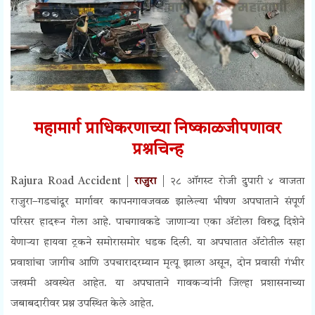
महामार्ग प्राधिकरणाच्या निष्काळजीपणावर
प्रश्नचिन्ह
Rajura Road Accident |
राजुरा
| २८ ऑगस्ट रोजी दुपारी ४ वाजता
राजुरा–गडचांदूर मार्गावर कापनगावजवळ झालेल्या भीषण अपघाताने संपूर्ण
परिसर हादरून गेला आहे. पाचगावकडे जाणाऱ्या एका ॲटोला विरुद्ध दिशेने
येणाऱ्या हायवा ट्रकने समोरासमोर धडक दिली. या अपघातात ॲटोतील सहा
प्रवाशांचा जागीच आणि उपचारादरम्यान मृत्यू झाला असून, दोन प्रवासी गंभीर
जखमी अवस्थेत आहेत. या अपघाताने गावकऱ्यांनी जिल्हा प्रशासनाच्या
जबाबदारीवर प्रश्न उपस्थित केले आहेत.