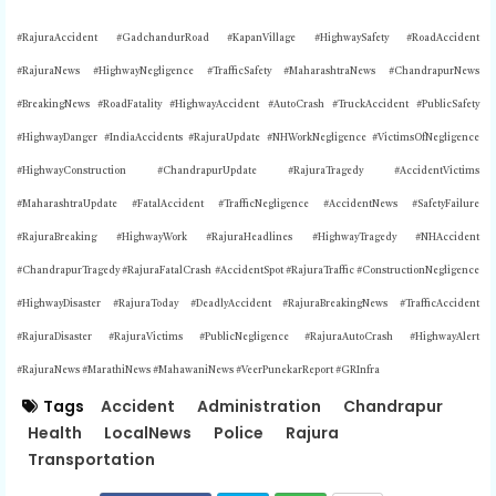
#RajuraAccident #GadchandurRoad #KapanVillage #HighwaySafety #RoadAccident
#RajuraNews #HighwayNegligence #TrafficSafety #MaharashtraNews #ChandrapurNews
#BreakingNews #RoadFatality #HighwayAccident #AutoCrash #TruckAccident #PublicSafety
#HighwayDanger #IndiaAccidents #RajuraUpdate #NHWorkNegligence #VictimsOfNegligence
#HighwayConstruction #ChandrapurUpdate #RajuraTragedy #AccidentVictims
#MaharashtraUpdate #FatalAccident #TrafficNegligence #AccidentNews #SafetyFailure
#RajuraBreaking #HighwayWork #RajuraHeadlines #HighwayTragedy #NHAccident
#ChandrapurTragedy #RajuraFatalCrash #AccidentSpot #RajuraTraffic #ConstructionNegligence
#HighwayDisaster #RajuraToday #DeadlyAccident #RajuraBreakingNews #TrafficAccident
#RajuraDisaster #RajuraVictims #PublicNegligence #RajuraAutoCrash #HighwayAlert
#RajuraNews #MarathiNews #MahawaniNews #VeerPunekarReport #GRInfra
Tags
Accident
Administration
Chandrapur
Health
LocalNews
Police
Rajura
Transportation