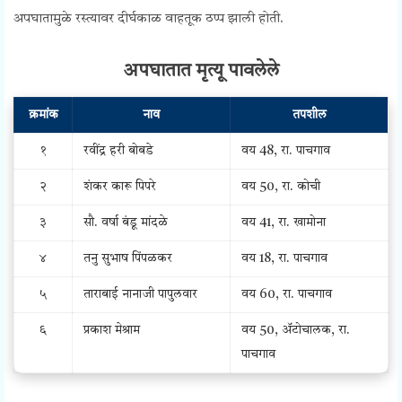
अपघातामुळे रस्त्यावर दीर्घकाळ वाहतूक ठप्प झाली होती.
अपघातात मृत्यू पावलेले
क्रमांक
नाव
तपशील
१
रवींद्र हरी बोबडे
वय 48, रा. पाचगाव
२
शंकर कारू पिपरे
वय 50, रा. कोची
३
सौ. वर्षा बंडू मांदळे
वय 41, रा. खामोना
४
तनु सुभाष पिंपळकर
वय 18, रा. पाचगाव
५
ताराबाई नानाजी पापुलवार
वय 60, रा. पाचगाव
६
प्रकाश मेश्राम
वय 50, ॲटोचालक, रा.
पाचगाव