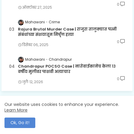
0
ऑक्टोबर २७, २०२५
Mahawani
Crime
Rajura Brutal Murder Case | राजुरा तालुक्यात पत्नी
संबंधांच्या संशयातून निर्घृण हत्या
0
डिसेंबर ०६, २०२५
Mahawani
Chandrapur
Chandrapur POCSO Case | नातेवाईकानेच केला १३
वर्षीय मुलीवर पाशवी अत्याचार
0
जुलै १२, २०२६
Our website uses cookies to enhance your experience.
LABELS
Learn More
Ok, Go it!
Chandrapur
Gadchandur
Gadchiroli
Ghughus
Gondpipari
Maharashtra
Mumbai