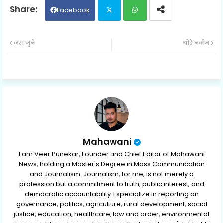
Facebook
Twit
Wh
जरा जुने
थोडे नवीन
ter
ats
ap
p
Mahawani
I am Veer Punekar, Founder and Chief Editor of Mahawani
News, holding a Master's Degree in Mass Communication
and Journalism. Journalism, for me, is not merely a
profession but a commitment to truth, public interest, and
democratic accountability. I specialize in reporting on
governance, politics, agriculture, rural development, social
justice, education, healthcare, law and order, environmental