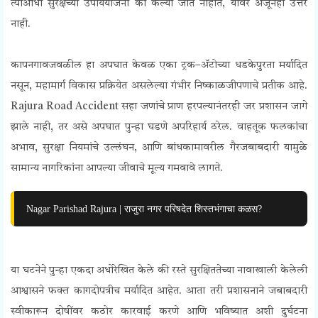
त्याआधी सुरक्षेच्या उपाययोजना का केल्या जात नाहीत, यावर अजूनही उत्तर
नाही.
कापनगावजवळील हा अपघात केवळ एका ट्रक–ॲटोच्या धडकेपुरता मर्यादित
नसून, महामार्ग विकास प्रक्रियेत असलेल्या गंभीर निष्काळजीपणाचे प्रतीक आहे.
Rajura Road Accident सहा जणांचे प्राण हरपल्यानंतरही जर प्रशासन जागे
झाले नाही, तर असे अपघात पुन्हा घडणे अपरिहार्य ठरेल. वाहतूक फलकांचा
अभाव, सुरक्षा नियमांचे उल्लंघन, आणि बांधकामावरील गैरजबाबदारी यामुळे
सामान्य नागरिकांना आपल्या जीवाचे मूल्य गमवावे लागते.
Nagar Parishad Rajura | राजुरा नगर परिषदेत शिस्तभंगाचा कळस?
या घटनेने पुन्हा एकदा अधोरेखित केले की रस्ते सुरक्षिततेच्या नावाखाली केलेली
आश्वासने फक्त कागदोपत्रीच मर्यादित आहेत. आता तरी प्रशासनाने जबाबदारी
स्वीकारून दोषींवर कठोर कारवाई करणे आणि भविष्यात अशी दुर्घटना