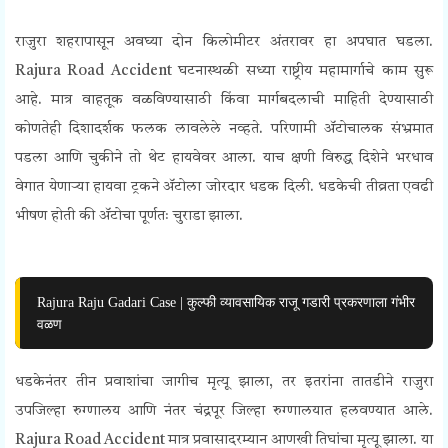
राजुरा शहरापासून अवघ्या दोन किलोमीटर अंतरावर हा अपघात घडला.
Rajura Road Accident घटनास्थळी सध्या राष्ट्रीय महामार्गाचे काम सुरू
आहे. मात्र वाहतूक वळविण्यासाठी किंवा मार्गबदलाची माहिती देण्यासाठी
कोणतेही दिशादर्शक फलक लावलेले नव्हते. परिणामी ॲटोचालक संभ्रमात
पडला आणि चुकीने तो थेट हायवेवर आला. याच क्षणी विरुद्ध दिशेने भरधाव
वेगात येणाऱ्या हायवा ट्रकने ॲटोला जोरदार धडक दिली. धडकेची तीव्रता एवढी
भीषण होती की ॲटोचा पूर्णतः चुराडा झाला.
Rajura Raju Gadari Case | कुल्फी व्यावसायिक राजू गडारी प्रकरणाला गंभीर
वळण
धडकेनंतर तीन प्रवाशांचा जागीच मृत्यू झाला, तर इतरांना तातडीने राजुरा
उपजिल्हा रुग्णालय आणि नंतर चंद्रपूर जिल्हा रुग्णालयात हलवण्यात आले.
Rajura Road Accident मात्र प्रवासादरम्यान आणखी तिघांचा मृत्यू झाला. या