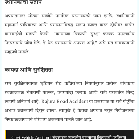
स्थानिकांचा संताप
अपघातानंतर मोठ्या संख्येने नागरिक घटनास्थळी जमा झाले. स्थानिकांनी
महामार्ग प्राधिकरण आणि प्रशासनाविरुद्ध संताप व्यक्त करत दोषींवर कठोर
कारवाईची मागणी केली. “कामाच्या ठिकाणी सुरक्षा फलक नसल्यानेच
निरपराधांचे जीव गेले. हे थेट प्रशासनाचे अपयश आहे,” असे मत गावकऱ्यांनी
स्पष्टपणे मांडले.
कायदा आणि सुरक्षितता
रस्ते सुरक्षिततेबाबत ‘इंडियन रोड काँग्रेस’च्या नियमांनुसार प्रत्येक बांधकाम
स्थळाजवळ चेतावणी फलक, वेगमर्यादा फलक आणि रात्री परावर्तक चिन्ह
लावणे अनिवार्य आहे. Rajura Road Accident या प्रकरणात या सर्व गोष्टींचा
अभाव ठळकपणे दिसून आला. त्यामुळे हे केवळ अपघात नसून नियोजनाच्या
निष्काळजीपणाचे परिणाम असल्याचे मानले जात आहे.
Govt Vehicle Auction | चंद्रपुरात शासकीय वाहनाच्या लिलावाची प्रक्रिया