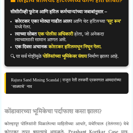
🏨 सिद्धार्थ प्रीमियर हॉटेलमध्ये कोण होतं सोबत?
सीसीटीव्ही फुटेज आणि हॉटेल कर्मचाऱ्यांच्या जबाबांनुसार –
कोरटकर एका मोठ्या गाडीत आला
आणि थेट हॉटेलच्या
'सूट रूम'
मध्ये गेला.
त्याच्या सोबत
एक पोलीस अधिकारी
होता, जो अनेकदा
त्याच्यासाठी सामान आणत असे.
एक दिवस अचानक
कोरटकर हॉटेलमधून निघून गेला.
🔍 या सर्व गोष्टींमुळे
पोलिसांच्या भूमिकेवर संशय
निर्माण झाला आहे.
Rajura Sand Mining Scandal | राजुरा रेती तस्करी प्रकरणात आमदारांच्या
‘साळ्याचे’ नाव
कोंडावारच्या भूमिकेचा पर्दाफाश कसा झाला?
कोल्हापूर पोलिसांनी मिळालेल्या माहितीच्या आधारे, मंचेरियाल (तेलंगणा) येथे
कोरटकर लपून बसल्याचे आढळले. Prashant Kortkar Case मात्र,