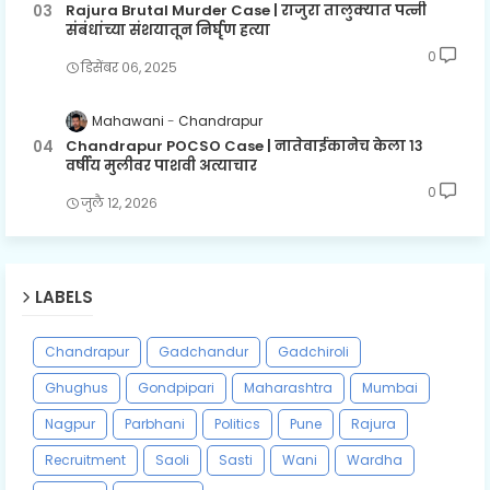
Rajura Brutal Murder Case | राजुरा तालुक्यात पत्नी
संबंधांच्या संशयातून निर्घृण हत्या
0
डिसेंबर ०६, २०२५
Mahawani
Chandrapur
Chandrapur POCSO Case | नातेवाईकानेच केला १३
वर्षीय मुलीवर पाशवी अत्याचार
0
जुलै १२, २०२६
LABELS
Chandrapur
Gadchandur
Gadchiroli
Ghughus
Gondpipari
Maharashtra
Mumbai
Nagpur
Parbhani
Politics
Pune
Rajura
Recruitment
Saoli
Sasti
Wani
Wardha