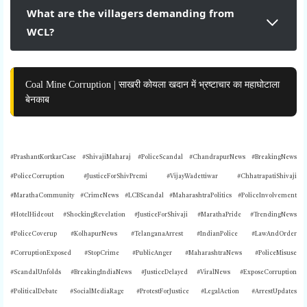
What are the villagers demanding from
WCL?
Coal Mine Corruption | साखरी कोयला खदान में भ्रष्टाचार का महाघोटाला
बेनकाब
#PrashantKortkarCase #ShivajiMaharaj #PoliceScandal #ChandrapurNews #BreakingNews
#PoliceCorruption #JusticeForShivPremi #VijayWadettiwar #ChhatrapatiShivaji
#MarathaCommunity #CrimeNews #LCBScandal #MaharashtraPolitics #PoliceInvolvement
#HotelHideout #ShockingRevelation #JusticeForShivaji #MarathaPride #TrendingNews
#PoliceCoverup #KolhapurNews #TelanganaArrest #IndianPolice #LawAndOrder
#CorruptionExposed #StopCrime #PublicAnger #MaharashtraNews #PoliceMisuse
#ScandalUnfolds #BreakingIndiaNews #JusticeDelayed #ViralNews #ExposeCorruption
#PoliticalDebate #SocialMediaRage #ProtestForJustice #LegalAction #ArrestUpdates