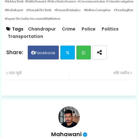
#HiddenTruth #PublicDemand #PoliceUnderScanner #GovernmentAction #CrimeInvestigation
#MediaReport #UnmaskTheTruth #DemandForJustice #NoMoreCorruption #TrendingNow
#ExposeTheGuilty #AccountabilityMatters
Tags
Chandrapur
Crime
Police
Politics
Transportation
Facebook
Twit
Wh
जरा जुने
थोडे नवीन
ter
ats
ap
p
Mahawani