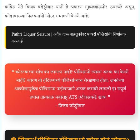
काँग्रेस नेते विजय वडेट्टीवार यांनी हे प्रकरण गृहमंत्र्यांसमोर उचलले असून,
कोंडावारच्या निलंबनाची जोरदार मागणी केली आहे.
Pathri Liquor Seizure | अवैध दारू वाहतुकीवर पाथरी पोलिसांची निर्णायक
कारवाई
❝ कोरटकरचा शोध का लागला नाही? पोलिसांनी त्याला अटक का केली
नाही? कारण तो हॉटेलमध्ये पोलिसांच्याच संरक्षणात होता. जनतेच्या
आक्रोशामुळेच पोलिसांना नाईलाजाने अटक करावी लागली हा संपूर्ण
तपास तात्काळ महाराष्ट्र ATS एटीएसकडे द्यावा ❞
- विजय वडेट्टीवार