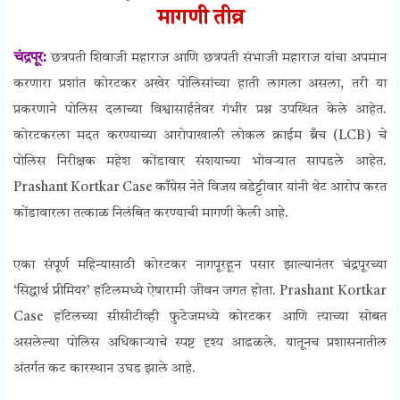
मागणी तीव्र
चंद्रपूर:
छत्रपती शिवाजी महाराज आणि छत्रपती संभाजी महाराज यांचा अपमान
करणारा प्रशांत कोरटकर अखेर पोलिसांच्या हाती लागला असला, तरी या
प्रकरणाने पोलिस दलाच्या विश्वासार्हतेवर गंभीर प्रश्न उपस्थित केले आहेत.
कोरटकरला मदत करण्याच्या आरोपाखाली लोकल क्राईम ब्रँच (LCB) चे
पोलिस निरीक्षक महेश कोंडावार संशयाच्या भोवऱ्यात सापडले आहेत.
Prashant Kortkar Case काँग्रेस नेते विजय वडेट्टीवार यांनी थेट आरोप करत
कोंडावारला तत्काळ निलंबित करण्याची मागणी केली आहे.
एका संपूर्ण महिन्यासाठी कोरटकर नागपूरहून पसार झाल्यानंतर चंद्रपूरच्या
‘सिद्धार्थ प्रीमियर’ हॉटेलमध्ये ऐषारामी जीवन जगत होता. Prashant Kortkar
Case हॉटेलच्या सीसीटीव्ही फुटेजमध्ये कोरटकर आणि त्याच्या सोबत
असलेल्या पोलिस अधिकाऱ्याचे स्पष्ट दृश्य आढळले. यातूनच प्रशासनातील
अंतर्गत कट कारस्थान उघड झाले आहे.