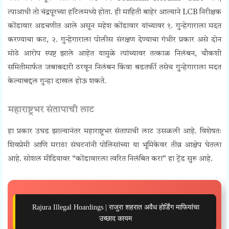
त्याआधी तो चंद्रपूरच्या हॉटेलमध्ये होता. ही माहिती बाहेर आल्याने LCB निरीक्षक
कोंडावार अडचणीत आले असून
महेश कोंडावार यांच्यावर १
. गुन्हेगाराला मदत
करण्याचा कट, २
. गुन्हेगाराला पोलीस संरक्षण देण्याचा गंभीर प्रकार असे
दोन
मोठे आरोप स्पष्ट झाले आहेत
यामुळे त्यांच्यावर
तत्काळ निलंबन,
चौकशी
समितीमार्फत जबाबदारी ठरवून निलंबन किंवा बडतर्फी तसेच
गुन्हेगाराला मदत
केल्याबद्दल गुन्हा दाखल
होऊ शकते.
महाराष्ट्रभर संतापाची लाट
हा प्रकार उघड झाल्यानंतर महाराष्ट्रभर संतापाची लाट उसळली आहे. विशेषतः
शिवप्रेमी आणि मराठा संघटनांनी पोलिसांच्या या भूमिकेवर तीव्र आक्षेप घेतला
आहे. सोशल मीडियावर “कोंडावारला त्वरित निलंबित करा” हा ट्रेंड सुरू आहे.
Rajura Illegal Hoardings | राजुरा शहरात अवैध होर्डिंग माफियांचा
उच्छाद कायम