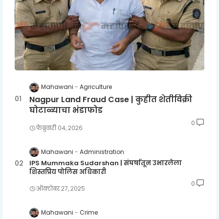
Mahawani
Agriculture
Nagpur Land Fraud Case | कुहीत शेतीविक्री
घोटाळ्याचा भंडाफोड
0
फेब्रुवारी ०४, २०२६
Mahawani
Administration
IPS Mummaka Sudarshan | संघर्षातून उभारलेला
शिस्तप्रिय पोलिस अधिकारी
0
ऑक्टोबर २७, २०२५
Mahawani
Crime