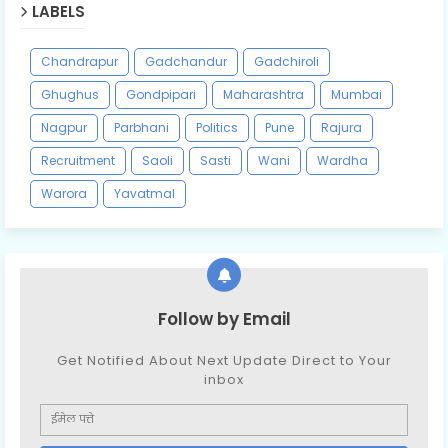
LABELS
Chandrapur
Gadchandur
Gadchiroli
Ghughus
Gondpipari
Maharashtra
Mumbai
Nagpur
Parbhani
Politics
Pune
Rajura
Recruitment
Saoli
Sasti
Wani
Wardha
Warora
Yavatmal
Follow by Email
Get Notified About Next Update Direct to Your
inbox