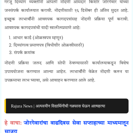
गरजू दिव्यांग व्यक्तींनी आपली नोंदणी आमदार किशोर जोरगेवार यांच्या
जनसंपर्क कार्यालयात करावी. नोंदणीसाठी १६ डिसेंबर ही अंतिम मुदत आहे.
इच्छुक लाभार्थींनी आवश्यक कागदपत्रांसह नोंदणी प्रक्रिया पूर्ण करावी.
आवश्यक कागदपत्रांची यादी खालीलप्रमाणे आहे:
आधार कार्ड (ओळखपत्र म्हणून)
दिव्यांगत्व प्रमाणपत्र (विधीशीर ओळखीसाठी)
संपर्क क्रमांक
नोंदणी प्रक्रिया जलद आणि सोपी ठेवण्यासाठी कार्यालयाकडून विशेष
उपाययोजना करण्यात आल्या आहेत. लाभार्थींनी वेळेत नोंदणी करून या
उपक्रमाचा लाभ घ्यावा, असे आवाहन करण्यात आले आहे.
Rajura News | अल्पवयीन विद्यार्थिनीची गळफास घेऊन आत्महत्या
हे वाचा:
जोरगेवारांचा वाढदिवस सेवा सप्ताहाच्या माध्यमातून
साजरा