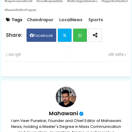
#EmpowermentForAll #SocialResponsibility #PublicSupportInitiative #SupportForDisabled
#HumanWelfareProgram
Tags
Chandrapur
LocalNews
Sports
Facebook
Twit
Wh
जरा जुने
थोडे नवीन
ter
ats
ap
p
Mahawani
I am Veer Punekar, Founder and Chief Editor of Mahawani
News, holding a Master's Degree in Mass Communication