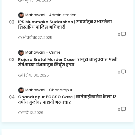
फेब्रुवारी ०४, २०२६
Mahawani
Administration
IPS Mummaka Sudarshan | संघर्षातून उभारलेला
शिस्तप्रिय पोलिस अधिकारी
0
ऑक्टोबर २७, २०२५
Mahawani
Crime
Rajura Brutal Murder Case | राजुरा तालुक्यात पत्नी
संबंधांच्या संशयातून निर्घृण हत्या
0
डिसेंबर ०६, २०२५
Mahawani
Chandrapur
Chandrapur POCSO Case | नातेवाईकानेच केला १३
वर्षीय मुलीवर पाशवी अत्याचार
0
जुलै १२, २०२६