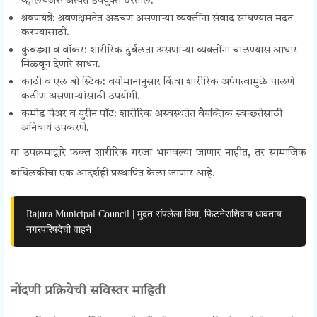
व्हीलचेअर्स अत्यंत उपयुक्त ठरतील.
श्रवणयंत्रे: श्रवणक्षमतेत अडचण असणाऱ्या व्यक्तींना संवाद साधण्यात मदत
करण्यासाठी.
कुबड्या व वॉकर: शारीरिक दुर्बलता असणाऱ्या व्यक्तींना चालण्यास आधार
मिळवून देणारे साधन.
काठी व एल बो स्टिक: वयोमानानुसार किंवा शारीरिक अपंगत्वामुळे चालणे
कठीण असणाऱ्यांसाठी उपयोगी.
कमोड चेअर व युरीन पॉट: शारीरिक अस्वस्थतेत वैयक्तिक स्वच्छतेसाठी
अनिवार्य उपकरणे.
या उपक्रमाद्वारे फक्त शारीरिक गरजा भागवल्या जाणार नाहीत, तर सामाजिक
बांधिलकीचा एक आदर्शही प्रस्थापित केला जाणार आहे.
Rajura Municipal Council | मुदत संपलेला विमा, फिटनेसशिवाय धावताय
नगरपरिषदेची वाहने
नोंदणी प्रक्रियेची सविस्तर माहिती