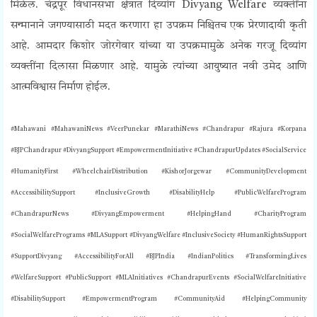
मिळेल.
चंद्रपूर विधानसभा क्षेत्रात दिव्यांग
Divyang Welfare
व्यक्तींना
सन्मानाने जगण्यासाठी मदत करणारा हा उपक्रम निश्चितच एक प्रेरणादायी कृती
आहे. आमदार किशोर जोरगेवार यांच्या या उपक्रमामुळे अनेक गरजू दिव्यांग
व्यक्तींना दिलासा मिळणार आहे. यामुळे त्यांच्या आयुष्यात नवी उमेद आणि
आत्मविश्वास निर्माण होईल.
#Mahawani #MahawaniNews #VeerPunekar #MarathiNews #Chandrapur #Rajura #Korpana
#BJPChandrapur #DivyangSupport #EmpowermentInitiative #ChandrapurUpdates #SocialService
#HumanityFirst #WheelchairDistribution #KishorJorgewar #CommunityDevelopment
#AccessibilitySupport #InclusiveGrowth #DisabilityHelp #PublicWelfareProgram
#ChandrapurNews #DivyangEmpowerment #HelpingHand #CharityProgram
#SocialWelfarePrograms #MLASupport #DivyangWelfare #InclusiveSociety #HumanRightsSupport
#SupportDivyang #AccessibilityForAll #BJPIndia #IndianPolitics #TransformingLives
#WelfareSupport #PublicSupport #MLAInitiatives #ChandrapurEvents #SocialWelfareInitiative
#DisabilitySupport #EmpowermentProgram #CommunityAid #HelpingCommunity