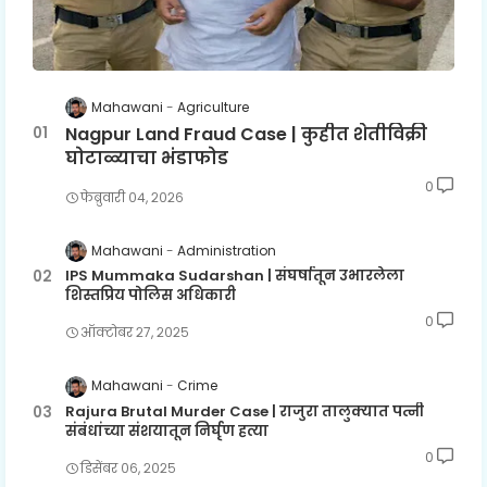
Mahawani
Agriculture
Nagpur Land Fraud Case | कुहीत शेतीविक्री
घोटाळ्याचा भंडाफोड
0
फेब्रुवारी ०४, २०२६
Mahawani
Administration
IPS Mummaka Sudarshan | संघर्षातून उभारलेला
शिस्तप्रिय पोलिस अधिकारी
0
ऑक्टोबर २७, २०२५
Mahawani
Crime
Rajura Brutal Murder Case | राजुरा तालुक्यात पत्नी
संबंधांच्या संशयातून निर्घृण हत्या
0
डिसेंबर ०६, २०२५