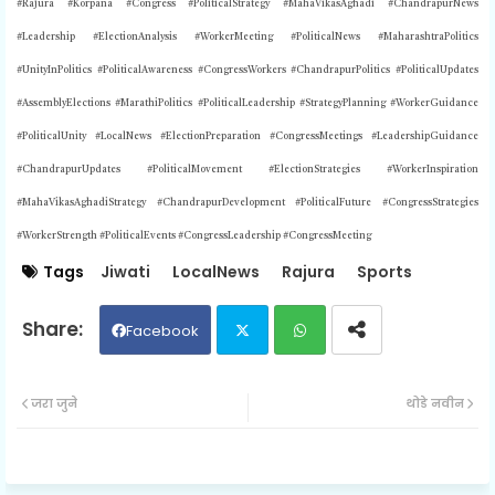
#Rajura #Korpana #Congress #PoliticalStrategy #MahaVikasAghadi #ChandrapurNews
#Leadership #ElectionAnalysis #WorkerMeeting #PoliticalNews #MaharashtraPolitics
#UnityInPolitics #PoliticalAwareness #CongressWorkers #ChandrapurPolitics #PoliticalUpdates
#AssemblyElections #MarathiPolitics #PoliticalLeadership #StrategyPlanning #WorkerGuidance
#PoliticalUnity #LocalNews #ElectionPreparation #CongressMeetings #LeadershipGuidance
#ChandrapurUpdates #PoliticalMovement #ElectionStrategies #WorkerInspiration
#MahaVikasAghadiStrategy #ChandrapurDevelopment #PoliticalFuture #CongressStrategies
#WorkerStrength #PoliticalEvents #CongressLeadership #
CongressMeeting
Tags
Jiwati
LocalNews
Rajura
Sports
Facebook
Twit
Wh
जरा जुने
थोडे नवीन
ter
ats
ap