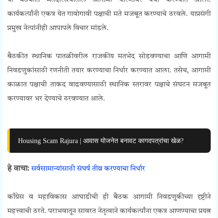
या बैठकीत मतदारसंघातील आगामी धोरणांवर चर्चा करण्यात आली.
कार्यकर्त्यांनी एकत्र येत गावोगावी पक्षाची मते मजबूत करण्याचे ठरवले. याप्रसंगी
प्रमुख नेत्यांनीही आपापले विचार मांडले.
बैठकीत स्थानिक पातळीवरील राजकीय मतभेद सोडवण्याचा आणि आगामी
निवडणुकांसाठी रणनीती तयार करण्याचा निर्धार करण्यात आला. तसेच, आगामी
काळात पक्षाची ताकद वाढवण्यासाठी स्थानिक स्तरावर पक्षाचे संघटन मजबूत
करण्यावर भर देण्याचे ठरवण्यात आले.
Housing Scam Rajura | आवास योजनेत बनावट कागदपत्रांचा खेळ?
हे वाचा:
सर्वसामान्यांसाठी संघर्ष तीव्र करण्याचा निर्धार
काँग्रेस व महाविकास आघाडीची ही बैठक आगामी निवडणुकीच्या दृष्टीने
महत्त्वाची ठरते. पराभवातून सावरत नेतृत्वाने कार्यकर्त्यांना एकत्र आणण्याचा प्रयत्न