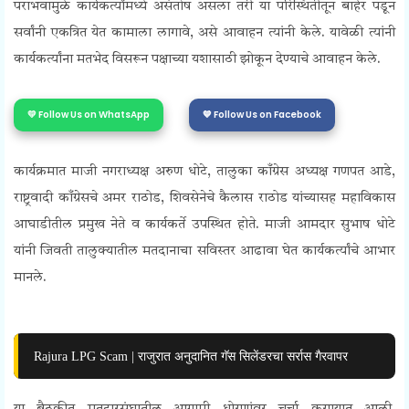
पराभवामुळे कार्यकर्त्यांमध्ये असंतोष असला तरी या परिस्थितीतून बाहेर पडून
सर्वांनी एकत्रित येत कामाला लागावे, असे आवाहन त्यांनी केले. यावेळी त्यांनी
कार्यकर्त्यांना मतभेद विसरून पक्षाच्या यशासाठी झोकून देण्याचे आवाहन केले.
💛 Follow Us on WhatsApp
💙 Follow Us on Facebook
कार्यक्रमात माजी नगराध्यक्ष अरुण धोटे, तालुका काँग्रेस अध्यक्ष गणपत आडे,
राष्ट्रवादी काँग्रेसचे अमर राठोड, शिवसेनेचे कैलास राठोड यांच्यासह महाविकास
आघाडीतील प्रमुख नेते व कार्यकर्ते उपस्थित होते. माजी आमदार सुभाष धोटे
यांनी जिवती तालुक्यातील मतदानाचा सविस्तर आढावा घेत कार्यकर्त्यांचे आभार
मानले.
Rajura LPG Scam | राजुरात अनुदानित गॅस सिलेंडरचा सर्रास गैरवापर