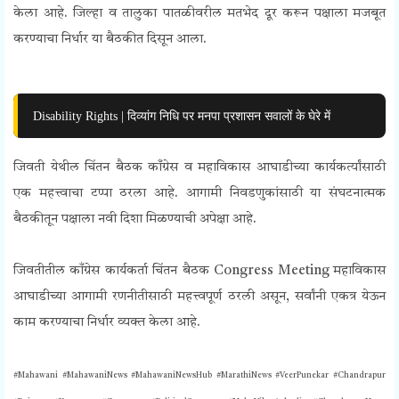
केला आहे. जिल्हा व तालुका पातळीवरील मतभेद दूर करून पक्षाला मजबूत
करण्याचा निर्धार या बैठकीत दिसून आला.
Disability Rights | दिव्यांग निधि पर मनपा प्रशासन सवालों के घेरे में
जिवती येथील चिंतन बैठक काँग्रेस व महाविकास आघाडीच्या कार्यकर्त्यांसाठी
एक महत्त्वाचा टप्पा ठरला आहे. आगामी निवडणुकांसाठी या संघटनात्मक
बैठकीतून पक्षाला नवी दिशा मिळण्याची अपेक्षा आहे.
जिवतीतील काँग्रेस कार्यकर्ता चिंतन बैठक
Congress Meeting
महाविकास
आघाडीच्या आगामी रणनीतीसाठी महत्त्वपूर्ण ठरली असून, सर्वांनी एकत्र येऊन
काम करण्याचा निर्धार व्यक्त केला आहे.
#Mahawani #MahawaniNews #MahawaniNewsHub #MarathiNews #VeerPunekar #Chandrapur