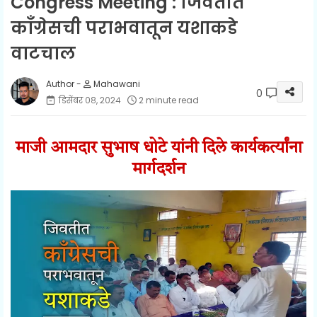
Congress Meeting : जिवतीत
काँग्रेसची पराभवातून यशाकडे
वाटचाल
Mahawani
0
डिसेंबर ०८, २०२४
2 minute read
माजी आमदार सुभाष धोटे यांनी दिले कार्यकर्त्यांना
मार्गदर्शन