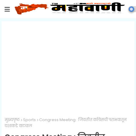
मुख्यपृष्ठ
Sports
Congress Meeting : जिवतीत काँग्रेसची पराभवातून
यशाकडे वाटचाल