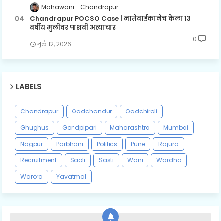
Mahawani
Chandrapur
Chandrapur POCSO Case | नातेवाईकानेच केला १३
वर्षीय मुलीवर पाशवी अत्याचार
0
जुलै १२, २०२६
LABELS
Chandrapur
Gadchandur
Gadchiroli
Ghughus
Gondpipari
Maharashtra
Mumbai
Nagpur
Parbhani
Politics
Pune
Rajura
Recruitment
Saoli
Sasti
Wani
Wardha
Warora
Yavatmal