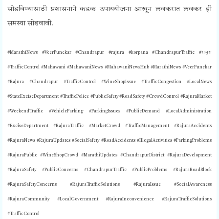
सोडविण्यासाठी प्रशासनाने कडक उपाययोजना आखून लवकरात लवकर ही
समस्या सोडवावी.
#MarathiNews #VeerPunekar #Chandrapur #rajura #korpana #ChandrapurTraffic #राजुरा
#TrafficControl #Mahawani #MahawaniNews #MahawaniNewsHub #MarathiNews #VeerPunekar
#Rajura #Chandrapur #TrafficControl #WineShopIssue #TrafficCongestion #LocalNews
#StateExciseDepartment #TrafficPolice #PublicSafety #RoadSafety #CrowdControl #RajuraMarket
#WeekendTraffic #VehicleParking #ParkingIssues #PublicDemand #LocalAdministration
#ExciseDepartment #RajuraTraffic #MarketCrowd #TrafficManagement #RajuraAccidents
#RajuraNews #RajuraUpdates #SocialSafety #RoadAccidents #IllegalActivities #ParkingProblems
#RajuraPublic #WineShopCrowd #MarathiUpdates #ChandrapurDistrict #RajuraDevelopment
#RajuraSafety #PublicConcerns #ChandrapurTraffic #PublicProblems #RajuraRoadBlock
#RajuraSafetyConcerns #RajuraTrafficSolutions #RajuraIssue #SocialAwareness
#RajuraCommunity #LocalGovernment #RajuraInconvenience #RajuraTrafficSolutions
#
TrafficControl