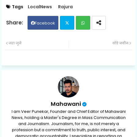
Tags
LocalNews
Rajura
Facebook
Twit
Wh
जरा जुने
थोडे नवीन
ter
ats
ap
p
Mahawani
I am Veer Punekar, Founder and Chief Editor of Mahawani
News, holding a Master's Degree in Mass Communication
and Journalism. Journalism, for me, is not merely a
profession but a commitment to truth, public interest, and
democratic accountability. I specialize in reporting on