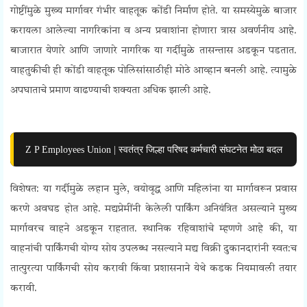
गोष्टींमुळे मुख्य मार्गावर गंभीर वाहतूक कोंडी निर्माण होते. या समस्येमुळे बाजार
करायला आलेल्या नागरिकांना व अन्य प्रवाशांना होणारा त्रास अवर्णनीय आहे.
बाजारात येणारे आणि जाणारे नागरिक या गर्दीमुळे तासन्तास अडकून पडतात.
वाहतुकीची ही कोंडी वाहतूक पोलिसांसाठीही मोठे आव्हान बनली आहे. त्यामुळे
अपघाताचे प्रमाण वाढण्याची शक्यता अधिक झाली आहे.
Z P Employees Union | स्वतंत्र जिल्हा परिषद कर्मचारी संघटनेत मोठा बदल
विशेषत: या गर्दीमुळे लहान मुले, वयोवृद्ध आणि महिलांना या मार्गावरून प्रवास
करणे अवघड होत आहे. मद्यप्रेमींनी केलेली पार्किंग अनियंत्रित असल्याने मुख्य
मार्गावरच वाहने अडकून राहतात. स्थानिक रहिवाशांचे म्हणणे आहे की, या
वाहनांची पार्किंगची योग्य सोय उपलब्ध नसल्याने मद्य विक्री दुकानदारांनी स्वत:च
तात्पुरत्या पार्किंगची सोय करावी किंवा प्रशासनाने येथे कडक नियमावली तयार
करावी.