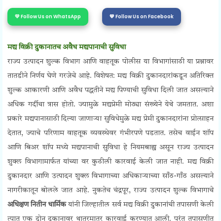
💛 Follow Us on WhatsApp
💙 Follow Us on Facebook
मद्य विक्री दुकानातच अवैध मद्यपानाची सुविधा
राज्य उत्पादन शुल्क विभाग आणि वाहतूक पोलीस या विभागांसाठी या प्रश्नावर
तातडीने निर्णय घेणे गरजेचे आहे. विशेषत: मद्य विक्री दुकानदारांकडून अतिरिक्त
शुल्क आकारणी आणि अवैध पद्धतीने मद्य पिण्याची सुविधा दिली जात असल्याने
अधिक गर्दीचा त्रास होतो. ज्यामुळे मद्यप्रेमी मोठ्या संख्येने येथे जमतात. अशा
प्रकारे मद्यपानासाठी दिल्या जाणाऱ्या सुविधेमुळे मद्य प्रेमी दुकानदारांना प्रोत्साहन
देतात, ज्याचे परिणाम वाहतूक व्यवस्थेवर गंभीरपणे पडतात. तसेच वाईन शॉप
आणि बिअर शॉप मध्ये
मद्यपानाची सुविधा हे नियमबाह्य असून राज्य उत्पादन
शुक्ल विभागामार्फत यांच्या वर कुठीली कारवाई केली जात नाही.
मद्य विक्री
दुकानदार आणि
उत्पादन शुक्ल विभागाच्या अधिकाऱ्याच्या साँठ-गाँठ असल्याने
नागरीकातून बोलले जात आहे. नुकतेच चंद्रपूर, राज्य उत्पादन शुल्क विभागाचे
अधिक्षण नितीन धार्मिक
यांनी जिल्हातील सर्व
मद्य विक्री दुकानांची तपासणी केली
त्यात एक दोन दुकानावर थातुरमातुर कारवाई करण्यात आली. परंतु तपासणीत