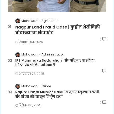
Mahawani
Agriculture
Nagpur Land Fraud Case | कुहीत शेतीविक्री
घोटाळ्याचा भंडाफोड
0
फेब्रुवारी ०४, २०२६
Mahawani
Administration
IPS Mummaka Sudarshan | संघर्षातून उभारलेला
शिस्तप्रिय पोलिस अधिकारी
0
ऑक्टोबर २७, २०२५
Mahawani
Crime
Rajura Brutal Murder Case | राजुरा तालुक्यात पत्नी
संबंधांच्या संशयातून निर्घृण हत्या
0
डिसेंबर ०६, २०२५