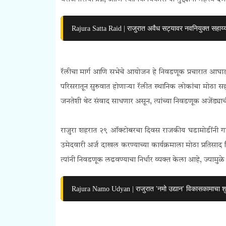
Rajura Satta Raid | राजुरात अवैध सट्यावर नवनियुक्त सहाय्
रॅलीचा मार्ग आणि सभेचे आयोजन हे निवडणूक प्रचारात आघाड
परिसरातून सुरुवात होणाऱ्या रॅलीत स्थानिक लोकांचा मोठा
जनतेशी थेट संवाद साधणार असून, त्यांच्या निवडणूक अजेंड्या
राजुरा शहरात २९ ऑक्टोबरचा दिवस राजकीय घडामोडींनी गा
उमेदवारी अर्ज दाखल करण्याच्या कार्यक्रमाला मोठा प्रतिसाद म
त्यांनी निवडणूक लढवण्याचा निर्धार व्यक्त केला आहे, ज्यामुळ
Rajura Namo Udyan | राजुरात 'नमो उद्यान' विकासकामाचा शु