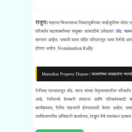
राजुरा:
शहरात विधानसभा निवडणुकीच्या पार्श्वभूमीवर मोठा 
परिवर्तन महाशक्तीच्या संयुक्त आघाडीचे उमेदवार
ॲड. वाम
करणार आहेत. भवानी माता मंदिर परिसरातून भव्य रॅलीचे आय
होणार आहेत.
Nomination Rally
Mamulkar Property Dispute | मालमत्तेच्या व्यवहारांना न्याया
रॅलीच्या माध्यमातून ॲड. चटप यांच्या नेतृत्वाखालील परिवर्
आहे. रॅलीमध्ये शेतकरी संघटना आणि परिवर्तनवादी का
कार्यक्रमात,
रॅलीत
सहभागी होण्यासाठी येणार आहेत. भवानी 
उपविभागणीय अधिकारी कार्यालय,
राजुरा
येथे नामांकन दाखल