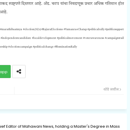
ताकद स्पष्टपणे दिसणार आहे. ॲड. चटप यांचा निवडणूक प्रचार अधिक गतिमान होत
 आहे.
rathibaatmya #election2024 #RajuraElections #VamanraoChatap #politicalrally #publicsupport
ns #independentcandidate #localdevelopment #politicalmovement #voterawareness #campaigntrail
ership #electioncampaign #politicalchange #
NominationRally
app
थोडे नवीन
ief Editor of Mahawani News, holding a Master's Degree in Mass