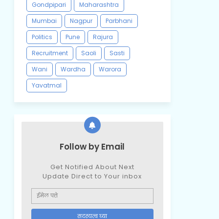
Gondpipari
Maharashtra
Mumbai
Nagpur
Parbhani
Politics
Pune
Rajura
Recruitment
Saoli
Sasti
Wani
Wardha
Warora
Yavatmal
Follow by Email
Get Notified About Next
Update Direct to Your inbox