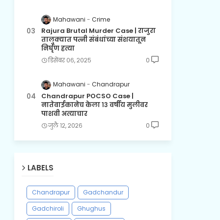
Mahawani
Crime
Rajura Brutal Murder Case | राजुरा
तालुक्यात पत्नी संबंधांच्या संशयातून
निर्घृण हत्या
डिसेंबर ०६, २०२५
0
Mahawani
Chandrapur
Chandrapur POCSO Case |
नातेवाईकानेच केला १३ वर्षीय मुलीवर
पाशवी अत्याचार
जुलै १२, २०२६
0
LABELS
Chandrapur
Gadchandur
Gadchiroli
Ghughus