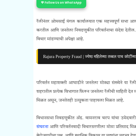
💛 Follow Us on WhatsApp
रॅलीनंतर ओमसाई मंगल कार्यालयात एक महत्त्वपूर्ण सभा
करतील आणि जनतेला निवडणुकीत परिवर्तनाचा संदेश देतील. सभे
विचार मांडण्याची अपेक्षा आहे.
Rajura Property Fraud | ज्येष्ठ महिलेच्या तब्बल पाच कोटींच्या
परिवर्तन महाशक्ती आघाडीने जनतेला मोठ्या संख्येने या रॅल
शहरातील प्रत्येक विभागात फिरून जनतेला रॅलीची माहिती देत
मिळत असून, जनतेतही उत्सुकता पाहायला मिळत आहे.
विधानसभा निवडणुकीत ॲड. वामनराव चटप यांचा उमेदवारी अर
संघटना
आणि परिवर्तनवादी विचारसरणीला मोठा प्रतिसाद मिळ
बेरोजगारीचा प्रश्न, आणि स्थानिक विकास या मुद्द्यांना महत्त