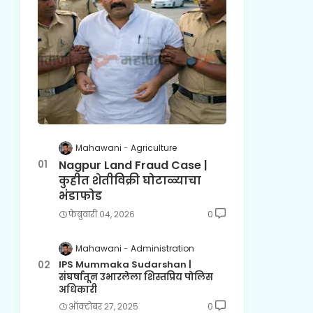
Mahawani
Agriculture
Nagpur Land Fraud Case |
कुहीत शेतीविक्री घोटाळ्याचा
भंडाफोड
फेब्रुवारी ०४, २०२६
0
Mahawani
Administration
IPS Mummaka Sudarshan |
संघर्षातून उभारलेला शिस्तप्रिय पोलिस
अधिकारी
ऑक्टोबर २७, २०२५
0