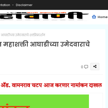
tation
Disclaimer
Home
आघाडीच्या उमेदवाराचे शक्तीप्रदर्शन
न महाशक्ती आघाडीच्या उमेदवाराचे
0
र
ॲड. वामनराव चटप
आज करणार नामांकन
दाखल