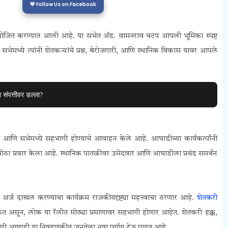
💙 Follow Us on Facebook
 आयोजित करण्यात आली आहे. या सभेत ॲड. वामनराव चटप आपली भूमिका स्पष्ट
मध्ये त्यांनी शेतकऱ्यांचे प्रश्न, बेरोजगारी, आणि स्थानिक विकास यावर आपले
 संपत्तीवर डल्ला?
ी आणि सभेमध्ये सहभागी होण्याचे आवाहन केले आहे. आघाडीच्या कार्यकर्त्यांनी
 मोठा प्रचार केला आहे. स्थानिक पातळीवर उमेदवार आणि आघाडीला प्रचंड समर्थन
्ज दाखल करण्याचा कार्यक्रम राजकीयदृष्ट्या महत्त्वाचा ठरणार आहे.
शेतकरी
त असून, लोक या रॅलीत मोठ्या प्रमाणावर सहभागी होणार आहेत. शेतकरी हक्क,
्व देणारी आघाडी या निवडणुकीत जनतेला नवा पर्याय देऊ पाहत आहे.