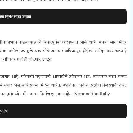
यक निरीक्षकाचा दणका
ीचा प्रभाव वाढवण्यासाठी विचारपूर्वक आखण्यात आले आहे. भवानी माता मंदिर
 सहभाग असेल, ज्यामुळे आघाडीचे जनाधार अधिक दृढ होईल. सभेतून ॲड. चटप हे
ची सविस्तर माहिती मांडणार आहेत.
जणार आहे. परिवर्तन महाशक्ती आघाडीचे उमेदवार ॲड. वामनराव चटप यांच्या
िळणार असल्याचे संकेत मिळत आहेत. स्थानिक जनतेच्या प्रश्नांना केंद्रस्थानी ठेवत
े मतदारांमध्ये नवीन आशा निर्माण झाल्या आहेत.
Nomination Rally
भारंभ