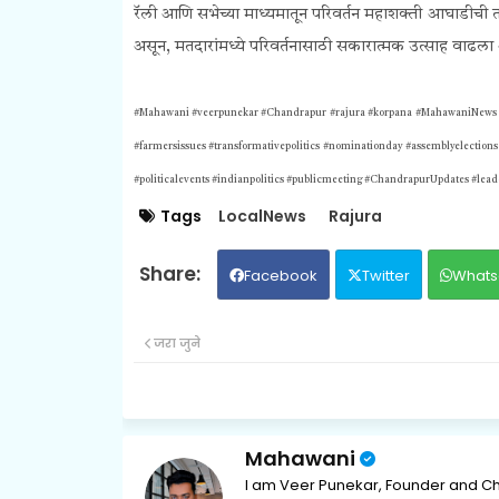
रॅली आणि सभेच्या माध्यमातून परिवर्तन महाशक्ती आघाडीची 
असून, मतदारांमध्ये परिवर्तनासाठी सकारात्मक उत्साह वाढला
#Mahawani #veerpunekar #Chandrapur #rajura #korpana #MahawaniNews #ma
#farmersissues #transformativepolitics #nominationday #assemblyelectio
#politicalevents #indianpolitics #publicmeeting #ChandrapurUpdates #lead
Tags
LocalNews
Rajura
Facebook
Twitter
Whats
जरा जुने
Mahawani
I am Veer Punekar, Founder and Ch