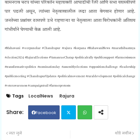
वामनराव चटप यांच्या परिवर्तन महाशक्ती आघाडीची रॅली आणि सभा यशस्वीपणे
पार पडली असून, त्यांच्या नेतृत्वाखालील लढा आता वेगवान होणार आहे.
जनतेच्या प्रश्नांवर ठामपणे उभे राहणाऱ्या या नेतृत्वाला आता विरोधकांनी अतिशय
गांभीर्याने घेण्याची वेळ आली आहे.
#Mahawani #veerpunekar #Chandrapur #rajura #korpana #MahawaniNews #marathibaatmya
#election2024 #RajuraElections #VamanraoChatap #politicalrally #publicsupport #farmersissues
#transformativepolitics #nominationday #assemblyelections #oppositionchallenge #leadership
#publicmeeting #ChandrapurUpdates #politicalmovement #ruraldevelopment #politicalchange
#voterawareness #campaigntrail #farmerprotests
Tags
LocalNews
Rajura
Facebook
Twit
Wh
जरा जुने
थोडे नवीन