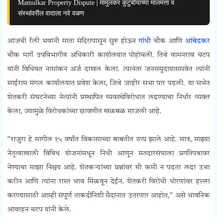
Mamulkar Property Dispute | मामुलकर कुटुंबीयांच्या मालमत्ता व
संस्थांवरील वादाला नवे वळण
आजची रॅली भवानी माता मंदिरापासून सुरू होऊन
गांधी
चौक आणि
आंबेडकर
चौक मार्गे उपविभागीय अधिकारी कार्यालयात पोहोचली. तिथे वामनराव चटप
यांनी विधिवत नामांकन अर्ज दाखल केला. त्यानंतर जनसमुदायासमवेत त्यांनी
साईराम मंगल कार्यालयात प्रवेश केला, जिथे जाहीर सभा पार पडली. या सभेत
शेतकरी संघटनेच्या नेत्यांनी प्रस्थापित व्यवस्थेविरोधात लढण्याचा निर्धार व्यक्त
केला, ज्यामुळे विरोधकांच्या छावणीत खळबळ माजली आहे.
"राजुरा हे मागील १५ वर्षांत विकासाच्या बाबतीत ठप्प झाले आहे. मात्र, माझ्या
नेतृत्वाखाली विविध योजनांमधून निधी आणून मतदारसंघाला प्रगतिपथावर
नेण्याचा माझा निश्चय आहे. शेतकऱ्यांच्या प्रश्नांवर मी कमी न पडता लढा उभा
करीन आणि त्यांना रास्त भाव मिळवून देईन. शेतकरी विरोधी धोरणांवर हल्ला
करण्यासाठी आम्ही संपूर्ण ताकदीनिशी मैदानात उतरणार आहोत," असे भावनिक
आवाहन चटप यांनी केले.