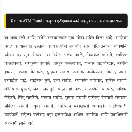
Rajura ATM Fraud | राजुरात एटीएममध्ये कार्ड बदलून चार लाखांचा हातसाफ
या भव्य रॅली आणि सभेने राजकारणात एक मोठा संदेश दिला आहे. साईराम
मंगल कार्यालयात उत्साही कार्यकर्त्यांनी जयघोष करत परिवर्तनाच्या घोषणांनी
परिसर दणाणून सोडला. या रॅलीत अरूण नवले, निळकंठ कोरांगे, शालिक
माऊलीकर, रामकृष्ण सांगळे, अंकुर मल्लेलवार, शब्बीर जहागिरदार, नरर्सिंग
हामणे, उध्दव गोतावळे, सुदामा राठोड, अशोक नामोल्लेख, विनोद पवार,
इस्माईल भाई, साईनाथ बुचे, दत्ता राठोड, रमाकांत मालेकर, सुनिल बावणे,
श्रीनिवास मुसळे, मदन सातपुते, वंदनाताई चटप, तेजस्विनी कावळे, पोर्णिमा
निरंजने, सिंधु बारसिंगे, रूखमा राठोड, सुषमा मडावी यांचेसह शेतकरी संघटना,
महिला आघाडी, युवा आघाडी, परिवर्तन महाशक्ती आघाडीचे पदाधिकारी,
कार्यकर्ते, महिला यांचेसह दहा हजारापेक्षा अधिक नागरिक आणि
पदाधिकारी
सहभागी झाले होते.