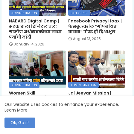
ADMINISTRATION
BALLARPUR
NABARD Digital Camp |
Facebook Privacy Hoax |
सहकाराला डिजिटल बळ;
फेसबुकवरील “गोपनीयता
ग्रामीण अर्थव्यवस्थेच्या नव्या
वाचवा” पोस्ट ही दिशाभूल
पर्वाची नांदी
August 13, 2025
January 14, 2026
ADMINISTRATION
ADMINISTRATION
Women Skill
Jal Jeevan Mission |
Development | कौशल्याने
सास्तीतील रखडले जलजीवन
घरातच उभा राहू शकतो उद्योग
मिशन
Our website uses cookies to enhance your experience.
Learn More
August 03, 2025
August 01, 2025
Ok, Go it!