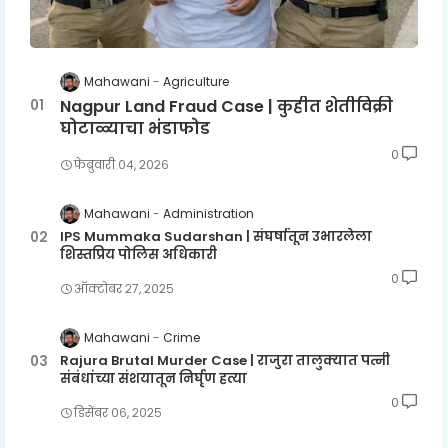
Mahawani
Agriculture
Nagpur Land Fraud Case | कुहीत शेतीविक्री
घोटाळ्याचा भंडाफोड
0
फेब्रुवारी ०४, २०२६
Mahawani
Administration
IPS Mummaka Sudarshan | संघर्षातून उभारलेला
शिस्तप्रिय पोलिस अधिकारी
0
ऑक्टोबर २७, २०२५
Mahawani
Crime
Rajura Brutal Murder Case | राजुरा तालुक्यात पत्नी
संबंधांच्या संशयातून निर्घृण हत्या
0
डिसेंबर ०६, २०२५