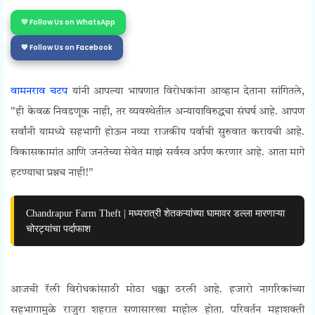
💛 Follow Us on WhatsApp
💙 Follow Us on Facebook
वामनराव चटप
यांनी आपल्या भाषणात विरोधकांना आव्हान देताना सांगितले,
"ही केवळ निवडणूक नाही, तर व्यवस्थेतील अन्यायाविरुद्धचा संघर्ष आहे. आपण
सर्वांनी यामध्ये सहभागी होऊन नव्या राजकीय पर्वाची सुरुवात करायची आहे.
विकासकामांत आणि जनतेच्या सेवेत माझं सर्वस्व अर्पण करणार आहे. आता मागे
हटण्याचा प्रश्नच नाही!"
Chandrapur Farm Theft | मध्यरात्री शेतकऱ्यांच्या घामावर डल्ला मारणाऱ्या
चोरट्यांचा पर्दाफाश
आजची रॅली विरोधकांसाठी मोठा धक्का ठरली आहे. हजारो नागरिकांच्या
सहभागामुळे राजुरा शहरात सणासारखा माहोल होता. परिवर्तन महाशक्ती