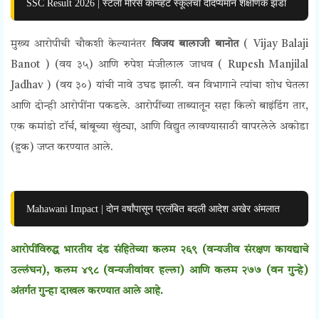
SSC Result 2026 | स्टेला मॅरिस कॉन्व्हेंट स्कूलचा दैदिप्यमान शैक्षणिक झेंडा
मुख्य आरोपीची चौकशी केल्यानंतर
विजय बालाजी बानोत
( Vijay Balaji
Banot )
(वय ३५) आणि रुपेश मंजीलाल जाधव (
Rupesh Manjilal
Jadhav )
(वय ३०) यांची नावे उघड झाली. वन विभागाने त्यांचा शोध घेतला
आणि दोन्ही आरोपींना पकडले. आरोपींच्या ताब्यातून सहा किलो बाइंडिंग तार,
एक कमांडो टॉर्च, बांबूच्या खुंट्या, आणि विद्युत लावण्यासाठी वापरलेले अकोडा
(हुक) जप्त करण्यात आले.
Mahawani Impact | दोन वर्षांपासून प्रलंबित बदली आदेश अखेर अंमलात
आरोपींविरुद्ध भारतीय दंड संहितेच्या कलम २६९ (वन्यजीव संरक्षण कायद्याचे
उल्लंघन), कलम ४९८ (वन्यजीवांवर हल्ला) आणि कलम २७७ (वन गुन्हे)
अंतर्गत गुन्हा दाखल करण्यात आले आहे.