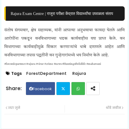
Rajura Exam Centre | राजुरा परीक्षा केंद्रात विद्यार्थ्यांचा उफाळला संताप
संतोष संगमवार, क्षेत्र सहाय्यक, यांनी आपल्या अनुभवाचा फायदा घेतले आणि
आरोपींना पकडून वनविभागाच्या धडक कार्यवाहीस यश प्राप्त केले. वन
विभागाच्या कार्यवाहीमुळे शिकार करणाऱ्यांचे धाबे दणाणले आहेत आणि
वनविभागाच्या तपास पद्धतींनी वन गुन्हेगारांमध्ये भय निर्माण केले आहे.
#forestdepartmet #rajura #virur #crime #news #Huntingofwildlife #mahawani
Tags
ForestDepartment
Rajura
Facebook
Twit
Wh
जरा जुने
थोडे नवीन
ter
ats
ap