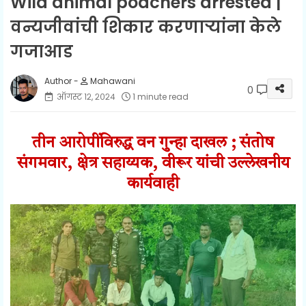
Wild animal poachers arrested |
वन्यजीवांची शिकार करणाऱ्यांना केले
गजाआड
Mahawani
0
ऑगस्ट १२, २०२४
1 minute read
तीन आरोपींविरुद्ध वन गुन्हा दाखल ; संतोष
संगमवार, क्षेत्र सहाय्यक, वीरूर यांची उल्लेखनीय
कार्यवाही