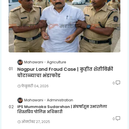
Mahawani
Agriculture
Nagpur Land Fraud Case | कुहीत शेतीविक्री
घोटाळ्याचा भंडाफोड
0
फेब्रुवारी ०४, २०२६
Mahawani
Administration
IPS Mummaka Sudarshan | संघर्षातून उभारलेला
शिस्तप्रिय पोलिस अधिकारी
0
ऑक्टोबर २७, २०२५