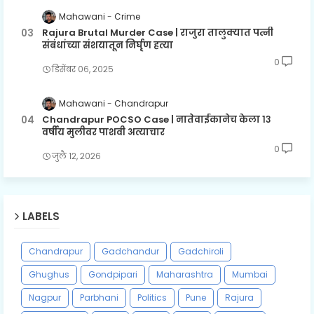
Mahawani
Crime
Rajura Brutal Murder Case | राजुरा तालुक्यात पत्नी
संबंधांच्या संशयातून निर्घृण हत्या
0
डिसेंबर ०६, २०२५
Mahawani
Chandrapur
Chandrapur POCSO Case | नातेवाईकानेच केला १३
वर्षीय मुलीवर पाशवी अत्याचार
0
जुलै १२, २०२६
LABELS
Chandrapur
Gadchandur
Gadchiroli
Ghughus
Gondpipari
Maharashtra
Mumbai
Nagpur
Parbhani
Politics
Pune
Rajura