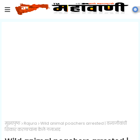
मुख्यपृष्ठ
Rajura
Wild animal poachers arrested | वन्यजीवांची
शिकार करणाऱ्यांना केले गजाआड