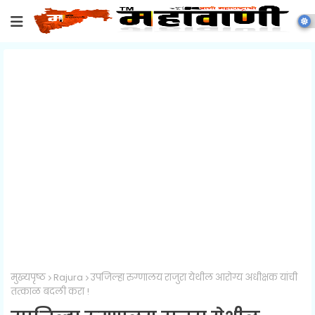
मुख्यपृष्ठ
Rajura
उपजिल्हा रुग्णालय राजुरा येथील आरोग्य अधीक्षक यांची
तत्काळ बदली करा !