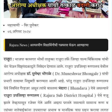
महावाणी - विर पुणेकर
०६ ऑगस्ट २०२४
Rajura News | अल्पवयीन विद्यार्थिनीची गळफास घेऊन आत्महत्या
राजुरा :
भाजपा कामगार मोर्चा तालुका राजुरा तर्फे जिल्हा शल्य चिकित्सक यांची
भेट घेऊन शिष्टमंडळाद्वारे निवेदन देण्यात आले. राजुरा उपजिल्हा रुग्णालय येथील
आरोग्य अधीक्षक
डॉ. मुणेश्वर भोंगाळे
(
Dr. Muneshwar Bhongale )
यांची
प्रभारी तत्वावर नियुक्ती करण्यात आली आहे. परंतु राजुरा उपजिल्हा रुग्णालय
येथे नियमित गैरहजर असून त्यांचे वास्तव्य
भंडारा
(
Bhandara )
येथे असल्याने
राजुरा उपजिल्हा रुग्णालय
(
Rajura Sub District Hospital )
येथे रुजू
झाले तेव्हापासून रजेवर गेले आणि अद्याप परतले नसल्याने सामान्य रुग्ण व
त्यांच्या नातेवाईकांना उपचाराचा अभाव व मानसिक त्रास सहन करावा लागत