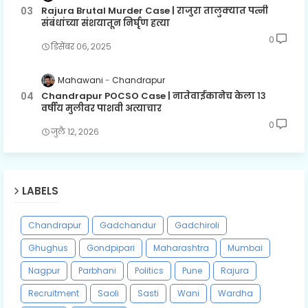
Rajura Brutal Murder Case | राजुरा तालुक्यात पत्नी
संबंधांच्या संशयातून निर्घृण हत्या
0
डिसेंबर ०६, २०२५
Mahawani
Chandrapur
Chandrapur POCSO Case | नातेवाईकानेच केला १३
वर्षीय मुलीवर पाशवी अत्याचार
0
जुलै १२, २०२६
LABELS
Chandrapur
Gadchandur
Gadchiroli
Ghughus
Gondpipari
Maharashtra
Mumbai
Nagpur
Parbhani
Politics
Pune
Rajura
Recruitment
Saoli
Sasti
Wani
Wardha