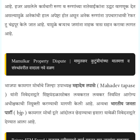
आहे. हजर असलेले कर्मचारी रुग्ण व रुग्णांच्या नातेवाईकांना उद्धट वागणूक देत
असल्यामुळे अनेकांची हाल अपेष्टा होत असून अनेक रुग्णांना उपचाराभावी रेफर
टू चंद्रपूर केले जात आहे. यामुळे बऱ्याच जणांना नाहक त्रास सहन करावा लागत
आहे.
Mamulkar Property Dispute | मामुलकर कुटुंबीयांच्या मालमत्ता व
संस्थांवरील वादाला नवे वळण
भाजपा कामगार मोर्चाचे जिल्हा उपाध्यक्ष
महादेव तपासे
(
Mahadev tapase
)
यांनी निवेदनाद्वारे शिष्टमंडळासोबत लवकरात लवकर नियमित आरोग्य
अधीक्षकाची नियुक्ती करण्याची मागणी केली आहे. अन्यथा
भारतीय जनता
पार्टी
( bjp ) कामगार मोर्चा द्वारे आंदोलन छेडण्याचा इशारा यावेळी निवेदनाद्वारे
देण्यात आला आहे.
Rajura ATM Fraud | राजुरात एटीएममध्ये कार्ड बदलून चार लाखांचा हातसाफ