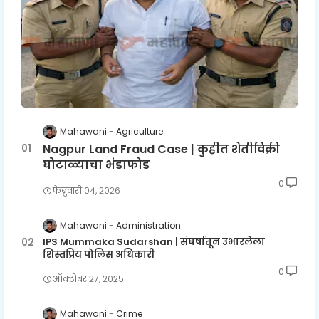
Mahawani
Agriculture
Nagpur Land Fraud Case | कुहीत शेतीविक्री
घोटाळ्याचा भंडाफोड
0
फेब्रुवारी ०४, २०२६
Mahawani
Administration
IPS Mummaka Sudarshan | संघर्षातून उभारलेला
शिस्तप्रिय पोलिस अधिकारी
0
ऑक्टोबर २७, २०२५
Mahawani
Crime