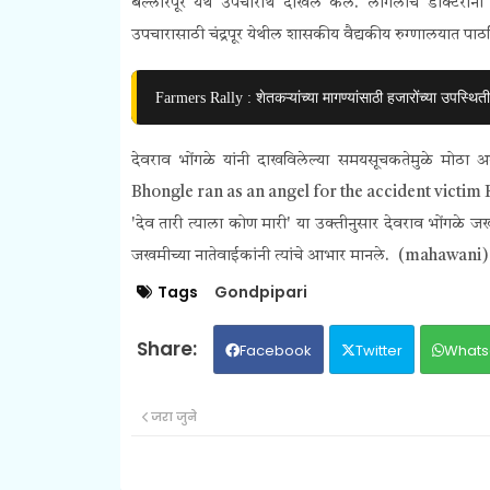
बल्लारपूर येथे उपचारार्थ दाखल केले. लागलीच डॉक्टरांन
उपचारासाठी चंद्रपूर येथील शासकीय वैद्यकीय रुग्णालयात पाठ
Farmers Rally : शेतकऱ्यांच्या मागण्यांसाठी हजारोंच्या उपस्थि
देवराव भोंगळे यांनी दाखविलेल्या समयसूचकतेमुळे मोठ
Bhongle ran as an angel for the accident victim
'देव तारी त्याला कोण मारी' या उक्तीनुसार देवराव भोंगळे ज
जखमीच्या नातेवाईकांनी त्यांचे आभार मानले. (mahawan
Tags
Gondpipari
Facebook
Twitter
Whats
जरा जुने