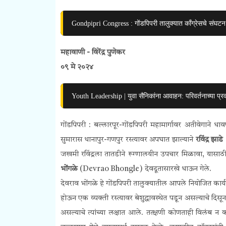
Gondpipri Congress : गोंडपिपरी तालुक्यात काँग्रेसचे संघ
महावाणी - विरेंद्र पुणेकर
०९ मे २०२४
Youth Leadership | युवा सैनिकांना आवाहन: परिवर्तनाच्या प्र
गोंडपिपरी : बल्लारपूर-गोंडपिपरी महामार्गावर अतीवेगाने 
सुमारास धानापुर-गणपुर रस्त्यावर अपघात झाल्याने
रविंद्र झाडे
जखमी रविंद्रला तातडीने रूग्णालयीन उपचार मिळावा, यासा
भोंगळे
(Devrao Bhongle) देवदूतासारखे धाऊन गेले.
देवराव भोंगळे हे गोंडपिपरी तालुक्यातील आपले नियोजित कार्यक
होऊन एक व्यक्ती रस्त्यावर बेशुद्धावस्थेत पडून असल्याचे दिस
असल्याचे त्यांच्या लक्षात आले. तत्क्षणी कोणताही विलंब न