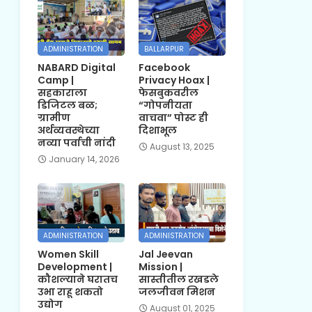
ADMINISTRATION
BALLARPUR
NABARD Digital
Facebook
Camp |
Privacy Hoax |
सहकाराला
फेसबुकवरील
डिजिटल बळ;
“गोपनीयता
ग्रामीण
वाचवा” पोस्ट ही
अर्थव्यवस्थेच्या
दिशाभूल
नव्या पर्वाची नांदी
August 13, 2025
January 14, 2026
ADMINISTRATION
ADMINISTRATION
Women Skill
Jal Jeevan
Development |
Mission |
कौशल्याने घरातच
सास्तीतील रखडले
उभा राहू शकतो
जलजीवन मिशन
उद्योग
August 01, 2025