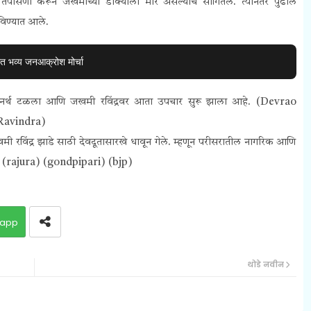
ी तपासणी करून जखमीच्या डोक्याला मार असल्याचे सांगितले. त्यानंतर पुढील
विण्यात आले.
तीत भव्य जनआक्रोश मोर्चा
ा अनर्थ टळला आणि जखमी रविंद्रवर आता उपचार सुरू झाला आहे. (Devrao
 Ravindra)
खमी रविंद्र झाडे साठी देवदूतासारखे धावून गेले. म्हणून परीसरातील नागरिक आणि
i) (rajura) (gondpipari) (bjp)
app
थोडे नवीन