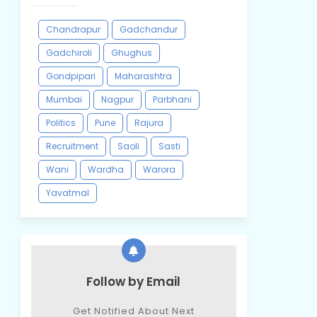
Chandrapur
Gadchandur
Gadchiroli
Ghughus
Gondpipari
Maharashtra
Mumbai
Nagpur
Parbhani
Politics
Pune
Rajura
Recruitment
Saoli
Sasti
Wani
Wardha
Warora
Yavatmal
Follow by Email
Get Notified About Next