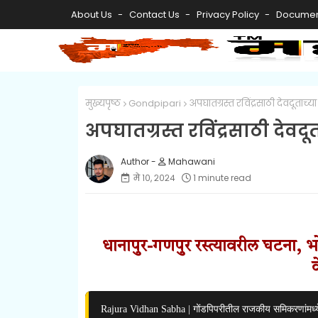
About Us
Contact Us
Privacy Policy
Documen
मुख्यपृष्ठ
Gondpipari
अपघातग्रस्त रविंद्रसाठी देवदूताच्य
अपघातग्रस्त रविंद्रसाठी देवदू
Mahawani
मे १०, २०२४
1 minute read
धानापुर-गणपुर रस्त्यावरील घटना, भ
Rajura Vidhan Sabha | गोंडपिपरीतील राजकीय समिकरणांमध्