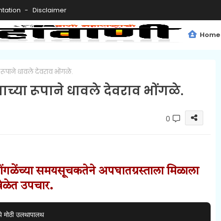
tation
Disclaimer
Home
ा रूपाने धावले देवराव भोंगळे.
ताच्या रूपाने धावले देवराव भोंगळे.
0
ोंगळेंच्या समयसूचकतेने अपघातग्रस्ताला मिळाला
वेळेत उपचार.
ये मोठी उलथापालथ