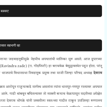
टन बळकट
वासात सहभागी व्हा
धावणाऱ्या जडवाहतूकीमुळे नेहमीच अपघातांची मालिका सुरू असते. आज दुपारच्या
(Ravindra zade) (रा. गोंडपिपरी) हा बराचवेळ बेशुद्धावस्थेत पडून होता. परंतू
ठी भाजपाचे विधानसभा निवडणुक प्रमुख तथा माजी जिल्हा परिषद अध्यक्ष
देवराव
्रम आटोपून राजुऱ्याकडे मार्गस्थ असतांना त्यांना धानापुर-गणपुर रस्त्यावर अपघात
ून आले. गाडी थांबवून बघितल्यावर तो व्यक्ती बऱ्याच वेळापासून मदतीच्या अपेक्षेत
 करता देवराव भोंगळे यांनी जखमीला स्वतःच्या गाडीत टाकून उपजिल्हा रुग्णालय