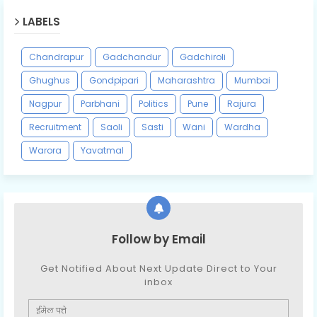
LABELS
Chandrapur
Gadchandur
Gadchiroli
Ghughus
Gondpipari
Maharashtra
Mumbai
Nagpur
Parbhani
Politics
Pune
Rajura
Recruitment
Saoli
Sasti
Wani
Wardha
Warora
Yavatmal
Follow by Email
Get Notified About Next Update Direct to Your
inbox