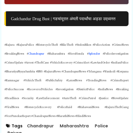
Gadchandur Drug Bust | गडचांदूरात अंमली पदार्थांचा अड्डा उद्ध्वस्त
#Rajura #RajuraPolice #MotorcycleTheft #BikeTheft #StolenBikes #PoliceAction #CrimeNews
#BreakingNews #
Chandrapur
#Maharashtra #HeroHonda #
Splendor
#PoliceInvestigation
#CrimeUpdate #Arrest #TheftCase #VehicleRecovery #CrimeAlert #LawAndOrder #IndianPolice
#BharatiyaNyayaSanhita #BNS #RajuraNews #ChandrapurNews #Telangana #Wankedi #Korpana
#Ramnagar #VehicleTheft #PublicSafety #LatestNews #TrendingNews #CrimeReport
#PoliceSuccess #RecoveredVehicles #Investigation #DistrictPolice #IndiaNews #Breaking
#Headlines #Security #LawEnforcement #AutoTheft #CrimePatrol #Justice #NewsUpdate
#ViralNews #MotorcycleRecovery #PoliceRaid #MahawaniNews #
RajuraTheftGang
#VeerPunekarReport #ChandrapurNews #MarathiNews #HindiNews
Tags
Chandrapur
Maharashtra
Police