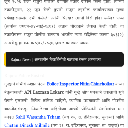
जून २०२६ रोजी राजुरा पोलीस ठाण्यात तक्रार दाखल केली होती. त्यांच्या
तक्रारीनुसार, २२ जून रोजी दुपारी राजुरा तहसील कार्यालयाच्या मुख्य
प्रवेशद्वारासमोर उभी केलेली त्यांची सिल्व्हर रंगाची हिरो होंडा स्प्लेंडर प्लस
(क्रमांक एमएच-३४-वाई-१४६१) अज्ञात चोरट्याने लंपास केली होती. या
तक्रारीवरून राजुरा पोलीस ठाण्यात भारतीय न्याय संहितेच्या कलम ३०३(२)
अन्वये गुन्हा क्रमांक ५७२/२०२६ दाखल करण्यात आला.
Rajura News | अल्पवयीन विद्यार्थिनीची गळफास घेऊन आत्महत्या
Rajura Police Busted
गुन्ह्याचे गांभीर्य लक्षात घेऊन
Police Inspector Nitin Chincholkar
यांच्या
नेतृत्वाखाली
API
Laxman Lokare
यांनी
गुन्हे शोध पथकाने तपासाची सूत्रे
वेगाने हलवली. विविध तांत्रिक माहिती, स्थानिक पडताळणी आणि गोपनीय
बातमीदारांकडून मिळालेल्या माहितीच्या आधारे पोलिसांनी संशयितांचा माग
काढत
Sahil Wasantha Tekam
(वय २०, रा. इंदिरानगर, चुनाळा) आणि
Chetan Dinesh Milmile
(वय २१, रा. इंदिरानगर, चुनाळा, ता. राजुरा) या