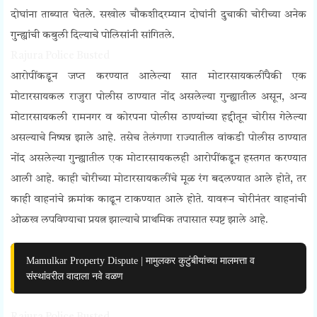
दोघांना ताब्यात घेतले. सखोल चौकशीदरम्यान दोघांनी दुचाकी चोरीच्या अनेक
गुन्ह्यांची कबुली दिल्याचे पोलिसांनी सांगितले.
Rajura Police Busted
आरोपींकडून जप्त करण्यात आलेल्या सात मोटारसायकलींपैकी एक
मोटारसायकल राजुरा पोलीस ठाण्यात नोंद असलेल्या गुन्ह्यातील असून, अन्य
मोटारसायकली रामनगर व कोरपना पोलीस ठाण्यांच्या हद्दीतून चोरीस गेलेल्या
असल्याचे निष्पन्न झाले आहे. तसेच तेलंगणा राज्यातील वांकडी पोलीस ठाण्यात
नोंद असलेल्या गुन्ह्यातील एक मोटारसायकलही आरोपींकडून हस्तगत करण्यात
आली आहे. काही चोरीच्या मोटारसायकलींचे मूळ रंग बदलण्यात आले होते, तर
काही वाहनांचे क्रमांक काढून टाकण्यात आले होते. यावरून चोरीनंतर वाहनांची
ओळख लपविण्याचा प्रयत्न झाल्याचे प्राथमिक तपासात स्पष्ट झाले आहे.
Mamulkar Property Dispute | मामुलकर कुटुंबीयांच्या मालमत्ता व
संस्थांवरील वादाला नवे वळण