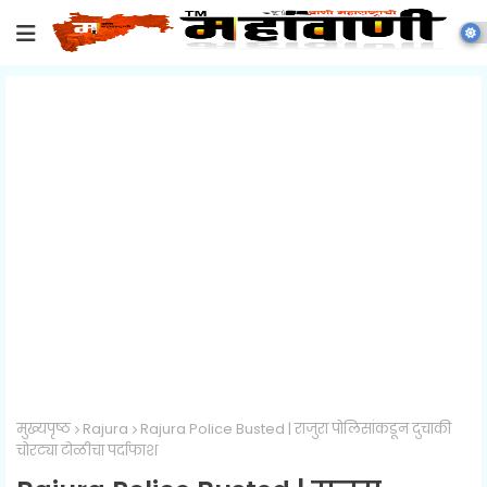
मुख्यपृष्ठ
Rajura
Rajura Police Busted | राजुरा पोलिसांकडून दुचाकी
चोरट्या टोळीचा पर्दाफाश