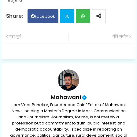
Rajura
Facebook
Twit
Wh
जरा जुने
थोडे नवीन
ter
ats
ap
p
Mahawani
I am Veer Punekar, Founder and Chief Editor of Mahawani
News, holding a Master's Degree in Mass Communication
and Journalism. Journalism, for me, is not merely a
profession but a commitment to truth, public interest, and
democratic accountability. I specialize in reporting on
governance, politics, agriculture, rural development, social