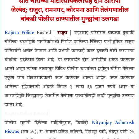
सात चोरीच्या मोटारसायकलींसह दोन आरोपी
जेरबंद;
राजुरा, रामनगर, कोरपना आणि तेलंगणातील
वांकडी पोलीस ठाण्यातील गुन्ह्यांचा उलगडा
Rajura Police
Busted |
राजुरा
| शहरासह परिसरात वाढत्या दुचाकी
चोरीच्या घटनांमुळे नागरिकांमध्ये निर्माण झालेल्या चिंतेच्या पार्श्वभूमीवर राजुरा
पोलिसांनी अत्यंत वेगवान आणि प्रभावी कारवाई करत दुचाकी चोरी करणाऱ्या
टोळीचा पर्दाफाश केला आहे. या कारवाईत दोन आरोपींना अटक करण्यात
आली असून त्यांच्या ताब्यातून विविध पोलीस ठाण्यांच्या हद्दीतून चोरीस गेलेल्या
एकूण सात मोटारसायकली जप्त करण्यात आल्या आहेत. जप्त करण्यात
आलेल्या मुद्देमालाची अंदाजे किंमत २ लाख ६३ हजार रुपये असून या
कारवाईमुळे जिल्ह्यासह शेजारील तेलंगणा राज्यातीलही काही गुन्ह्यांचा उलगडा
झाला आहे.
Rajura Police Busted
पोलीस सूत्रांनी दिलेल्या माहितीनुसार, फिर्यादी
Nityunjay Ashutosh
Biswas
(वय ५५), रा. बंगाली प्रतिक कॉलनी, भिवापूर वॉर्ड, चंद्रपूर यांनी २५