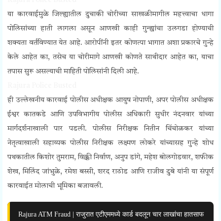
Rajura Police Busted
या कारवाईमुळे जिल्ह्यातील दुचाकी चोरीच्या साखळीमागील महत्त्वाचा धागा
पोलिसांच्या हाती लागला असून आणखी काही गुन्ह्यांचा उलगडा होण्याची
शक्यता वर्तविण्यात येत आहे. आरोपींनी इतर कोणत्या भागात अशा प्रकारचे गुन्हे
केले आहेत का, तसेच या चोरीमागे आणखी कोणते साथीदार आहेत का, याचा
तपास सुरू असल्याची माहिती पोलिसांनी दिली आहे.
Rajura Police Busted
ही उल्लेखनीय कारवाई पोलीस अधीक्षक आयुष नोपाणी, अपर पोलीस अधीक्षक
ईश्वर कातकडे आणि उपविभागीय पोलीस अधिकारी सुधीर नंदनवार यांच्या
मार्गदर्शनाखाली पार पडली. पोलीस निरीक्षक नितीन चिंचोळकर यांच्या
नेतृत्वाखाली सहाय्यक पोलीस निरीक्षक लक्ष्मण लोकरे यांच्यासह गुन्हे शोध
पथकातील किशोर तुमराम, विक्की निर्वाण, अनुप डांगे, महेश बोलगोडवार, शफीक
शेख, मिलिंद जांभुळे, रमेश बस्सी, शरद राठोड आणि राजीव दुबे यांनी या संपूर्ण
कारवाईत मोलाची भूमिका बजावली.
Rajura ATM Fraud | राजुरात एटीएममध्ये कार्ड बदलून चार लाखांचा हातसाफ