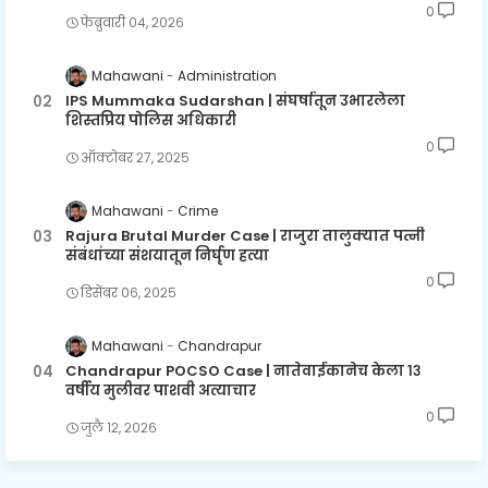
0
फेब्रुवारी ०४, २०२६
Mahawani
Administration
IPS Mummaka Sudarshan | संघर्षातून उभारलेला
शिस्तप्रिय पोलिस अधिकारी
0
ऑक्टोबर २७, २०२५
Mahawani
Crime
Rajura Brutal Murder Case | राजुरा तालुक्यात पत्नी
संबंधांच्या संशयातून निर्घृण हत्या
0
डिसेंबर ०६, २०२५
Mahawani
Chandrapur
Chandrapur POCSO Case | नातेवाईकानेच केला १३
वर्षीय मुलीवर पाशवी अत्याचार
0
जुलै १२, २०२६