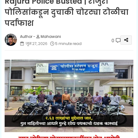
Rajura Police Busted | राजुरा
पोलिसांकडून दुचाकी चोरट्या टोळीचा
पर्दाफाश
Mahawani
0
जून २७, २०२६
5 minute read