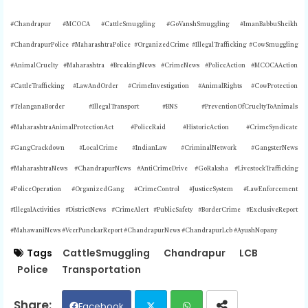
#Chandrapur #MCOCA #CattleSmuggling #GoVanshSmuggling #ImanBabbuSheikh
#ChandrapurPolice #MaharashtraPolice #OrganizedCrime #IllegalTrafficking #CowSmuggling
#AnimalCruelty #Maharashtra #BreakingNews #CrimeNews #PoliceAction #MCOCAAction
#CattleTrafficking #LawAndOrder #CrimeInvestigation #AnimalRights #CowProtection
#TelanganaBorder #IllegalTransport #BNS #PreventionOfCrueltyToAnimals
#MaharashtraAnimalProtectionAct #PoliceRaid #HistoricAction #CrimeSyndicate
#GangCrackdown #LocalCrime #IndianLaw #CriminalNetwork #GangsterNews
#MaharashtraNews #ChandrapurNews #AntiCrimeDrive #GoRaksha #LivestockTrafficking
#PoliceOperation #OrganizedGang #CrimeControl #JusticeSystem #LawEnforcement
#IllegalActivities #DistrictNews #CrimeAlert #PublicSafety #BorderCrime #ExclusiveReport
#MahawaniNews #VeerPunekarReport #ChandrapurNews #ChandrapurLcb #AyushNopany
Tags
CattleSmuggling
Chandrapur
LCB
Police
Transportation
Facebook