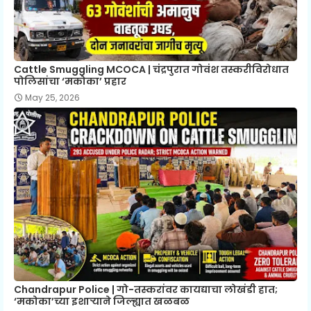
Cattle Smuggling MCOCA | चंद्रपुरात गोवंश तस्करीविरोधात
पोलिसांचा ‘मकोका’ प्रहार
May 25, 2026
Chandrapur Police | गो-तस्करांवर कायद्याचा लोखंडी हात;
‘मकोका’च्या इशाऱ्याने जिल्ह्यात खळबळ