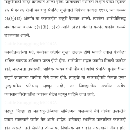
मंजुरीसाठी सादर करण्यात आला होता. प्रस्तावाची गंभीरता लक्षात घेऊन दिनांक
२५ मे २०२६ रोजी महाराष्ट्र संघटित गुन्हेगारी नियंत्रण कायदा १९९९ च्या कलम
२३(१)(अ) अंतर्गत या कारवाईस मंजुरी देण्यात आली. त्यानंतर आरोपींविरुद्ध
मकोकाच्या कलम ३(१)(ii), ३(२) आणि ३(४) अंतर्गत कठोर वाढीव कलमे
लावण्यात आली.
Cattle Smuggling MCOCA
कायदेतज्ज्ञांच्या मते, मकोका अंतर्गत गुन्हा दाखल होणे म्हणजे तपास यंत्रणेला
अधिक व्यापक अधिकार प्राप्त होणे होय. आरोपींना सहज जामीन मिळणे कठीण
होते, मालमत्ता तपासणी, आर्थिक व्यवहारांची चौकशी आणि संघटित गुन्हेगारीच्या
संपूर्ण जाळ्याचा मागोवा घेणे शक्य होते. त्यामुळे या कारवाईकडे केवळ एका
गुन्ह्यावरील प्रतिसाद म्हणून नव्हे, तर जिल्ह्यातील संघटित अवैध
व्यवसायांविरोधातील व्यापक संदेश म्हणून पाहिले जात आहे.
Cattle Smuggling MCOCA
चंद्रपूर जिल्हा हा महाराष्ट्र-तेलंगणा सीमेलगत असल्याने येथे गोवंश तस्करीचे
प्रकार सातत्याने समोर येत आले आहेत. अनेकदा स्थानिक पातळीवर कारवाई
होत असली तरी संघटित टोळ्यांवर निर्णायक प्रहार होत नसल्याची टीका होत