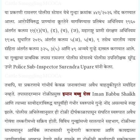
Cattle Smuggling MCOCA
या प्रकरणी रामनगर पोलीस स्टेशन येथे गुन्हा क्रमांक ४४१/२०२६ नोंद करण्यात
आला. आरोपींविरुद्ध प्राण्यांना क्रूरतेने वागविण्यास प्रतिबंध अधिनियम १९६०
अंतर्गत कलम ११(१)(घ), (ड), (च), (ज), महाराष्ट्र प्राणी संरक्षण अधिनियम
१९७६ सुधारित २०१५ अंतर्गत कलम ५(अ), ५(ब), ९ तसेच भारतीय न्याय
संहिता अंतर्गत कलम ३२५, ३(५) आणि ४९ अन्वये गुन्हे दाखल करण्यात आले.
या गुन्ह्याचा प्राथमिक तपास रामनगर पोलीस स्टेशनचे पोलीस उपनिरीक्षक सुरेंद्र
उपरे Police Sub-Inspector Surendra Upare यांनी केला.
Cattle Smuggling MCOCA
तथापि, या प्रकरणाचे गांभीर्य केवळ जनावरांच्या अवैध वाहतुकीपुरते मर्यादित
नव्हते. तपासादरम्यान टोळीप्रमुख
इमान बब्बु शेख
Iman Babbu Shaikh
आणि त्याच्या साथीदारांविरुद्ध यापूर्वीही गंभीर स्वरूपाचे गुन्हे नोंद असल्याचे स्पष्ट
झाले. पोलीस अभिलेखानुसार ही टोळी दीर्घकाळापासून संघटित स्वरूपात अवैध
गोवंश तस्करीमध्ये सक्रिय होती. विविध गुन्ह्यांमध्ये सातत्याने सहभाग, टोळीच्या
माध्यमातून आर्थिक लाभासाठी गुन्हेगारी कारवाया आणि कायद्याला
जाणीवपूर्वक आव्हान देणारे वर्तन यामुळे या टोळीची कार्यपद्धती मकोकाच्या