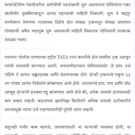
घरफोडीतील रेकॉर्डवरील आरोपींची पडताळणी सुरू असतानाच पोलिसांना एका
खात्रीशीर मुखबिराकडून अत्यंत महत्त्वाची माहिती मिळाली. मूल ते चंद्रपूर
मार्गावरून तेलंगणा राज्याच्या दिशेने दोन मोठ्या ट्रकमधून मोठ्या प्रमाणात
गोवंशाची अवैध वाहतूक सुरू असल्याची माहिती मिळताच पोलिसांनी तात्काळ
सापळा रचला.
Cattle Smuggling MCOCA
रामनगर पोलीस ठाण्याच्या हद्दीत TATA टाटा कंपनीचे दोन संशयित ट्रक अडवून
त्यांची तपासणी करण्यात आली. तपासणीदरम्यान पोलिसांसमोर जे दृश्य उभे
राहिले ते अत्यंत धक्कादायक आणि संतापजनक होते. दोन्ही ट्रकमध्ये एकूण ६३
नग गोवंश अत्यंत निर्दयतेने कोंबण्यात आले होते. जनावरांचे हात, पाय आणि तोंड
आखूड दोऱ्यांनी इतक्या घट्ट बांधण्यात आले होते की, अनेक जनावरे हालचालही
करू शकत नव्हती. वाहनांच्या क्षमतेपेक्षा कितीतरी अधिक जनावरे दाटीवाटीने
भरल्यामुळे त्यांना उभे राहण्यासाठीही पुरेशी जागा नव्हती.
Cattle Smuggling MCOCA
याहूनही गंभीर बाब म्हणजे, जनावरांसाठी ना चाऱ्याची व्यवस्था होती, ना