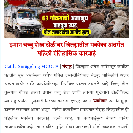
इमान बब्बु शेख टोळीवर जिल्ह्यातील मकोका अंतर्गत
पहिली ऐतिहासिक कारवाई
Cattle Smuggling MCOCA
|
चंद्रपूर
| जिल्ह्यात अनेक वर्षांपासून संघटित
पद्धतीने सुरू असलेल्या अवैध गोवंश तस्करीविरोधात चंद्रपूर पोलिसांनी अखेर
अत्यंत कठोर आणि कायदेशीरदृष्ट्या निर्णायक पाऊल उचलले आहे. जिल्ह्यातील
कुख्यात गोवंश तस्कर इमान बब्बु शेख आणि त्याच्या गुन्हेगारी टोळीविरुद्ध
महाराष्ट्र संघटित गुन्हेगारी नियंत्रण कायदा, १९९९ अर्थात
‘मकोका’
अंतर्गत गुन्हा
दाखल करण्यात आला असून, गोवंश तस्करीच्या प्रकरणात चंद्रपूर जिल्ह्यातील ही
पहिलीच मकोका कारवाई ठरली आहे. या कारवाईमुळे केवळ गोवंश
तस्करांमध्येच नव्हे, तर संघटित गुन्हेगारीच्या जगतातही मोठी खळबळ उडाली