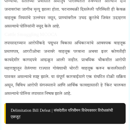
पाण्याची. सततच्या प्रवासात अमानुष परिस्थितीत ठेवण्यात आल्याने दोन
जनावरांचा जागीच मृत्यू झाला होता. घटनास्थळी दिसलेली परिस्थिती ही केवळ
वाहतूक नियमांचे उल्लंघन नसून, प्राण्यांवरील उघड क्रूरतेचे जिवंत उदाहरण
असल्याचे पोलिसांनी नमूद केले आहे.
Cattle Smuggling MCOCA
तपासादरम्यान आरोपींकडे पशुधन विकास अधिकाऱ्यांचे आवश्यक वाहतूक
प्रमाणपत्र, आरटीओचा जनावरे वाहतूक परवाना अथवा इतर कोणतीही
कायदेशीर कागदपत्रे आढळून आली नाहीत. प्राथमिक चौकशीत आरोपी
महाराष्ट्रातून तेलंगणा राज्यात गोवंशाची चोरटी वाहतूक करून कत्तलीसाठी
पाठवत असल्याचे स्पष्ट झाले. या संपूर्ण कारवाईमागे एक संघटित टोळी सक्रिय
असून, विविध आरोपी संगनमताने आणि आर्थिक फायद्यासाठी हे रॅकेट चालवत
असल्याचे पोलिस तपासात निष्पन्न झाले आहे.
Delimitation Bill Defeat | संसदेतील परिसीमन विधेयकावर विरोधकांची
एकजूट