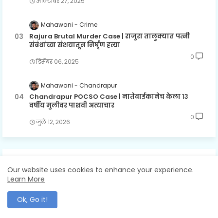
ऑक्टोबर २७, २०२५
Mahawani
Crime
Rajura Brutal Murder Case | राजुरा तालुक्यात पत्नी
संबंधांच्या संशयातून निर्घृण हत्या
0
डिसेंबर ०६, २०२५
Mahawani
Chandrapur
Chandrapur POCSO Case | नातेवाईकानेच केला १३
वर्षीय मुलीवर पाशवी अत्याचार
0
जुलै १२, २०२६
LABELS
Our website uses cookies to enhance your experience.
Learn More
Chandrapur
Gadchandur
Gadchiroli
Ok, Go it!
Ghughus
Gondpipari
Maharashtra
Mumbai