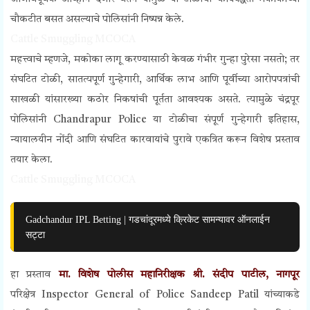
चौकटीत बसत असल्याचे पोलिसांनी निष्पन्न केले.
Cattle Smuggling MCOCA
महत्त्वाचे म्हणजे, मकोका लागू करण्यासाठी केवळ गंभीर गुन्हा पुरेसा नसतो; तर
संघटित टोळी, सातत्यपूर्ण गुन्हेगारी, आर्थिक लाभ आणि पूर्वीच्या आरोपपत्रांची
साखळी यांसारख्या कठोर निकषांची पूर्तता आवश्यक असते. त्यामुळे चंद्रपूर
पोलिसांनी Chandrapur Police या टोळीचा संपूर्ण गुन्हेगारी इतिहास,
न्यायालयीन नोंदी आणि संघटित कारवायांचे पुरावे एकत्रित करून विशेष प्रस्ताव
तयार केला.
Cattle Smuggling MCOCA
Gadchandur IPL Betting | गडचांदूरमध्ये क्रिकेट सामन्यावर ऑनलाईन
सट्टा
हा प्रस्ताव
मा. विशेष पोलीस महानिरीक्षक श्री. संदीप पाटील, नागपूर
परिक्षेत्र
Inspector General of Police Sandeep Patil
यांच्याकडे