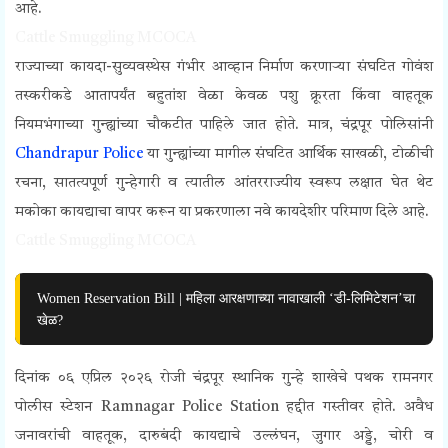
आहे.
Cattle Smuggling MCOCA
राज्याच्या कायदा-सुव्यवस्थेस गंभीर आव्हान निर्माण करणाऱ्या संघटित गोवंश
तस्करीकडे आतापर्यंत बहुतांश वेळा केवळ पशु क्रूरता किंवा वाहतूक
नियमभंगाच्या गुन्ह्यांच्या चौकटीत पाहिले जात होते. मात्र, चंद्रपूर पोलिसांनी
Chandrapur Police
या गुन्ह्यांच्या मागील संघटित आर्थिक साखळी, टोळीची
रचना, सातत्यपूर्ण गुन्हेगारी व त्यातील आंतरराज्यीय स्वरूप लक्षात घेत थेट
मकोका कायद्याचा वापर करून या प्रकरणाला नवे कायदेशीर परिमाण दिले आहे.
Cattle Smuggling MCOCA
Women Reservation Bill | महिला आरक्षणाच्या नावाखाली ‘डी-लिमिटेशन’चा
खेळ?
दिनांक ०६ एप्रिल २०२६ रोजी चंद्रपूर स्थानिक गुन्हे शाखेचे पथक रामनगर
पोलीस स्टेशन Ramnagar Police Station हद्दीत गस्तीवर होते. अवैध
जनावरांची वाहतूक, दारुबंदी कायद्याचे उल्लंघन, जुगार अड्डे, चोरी व