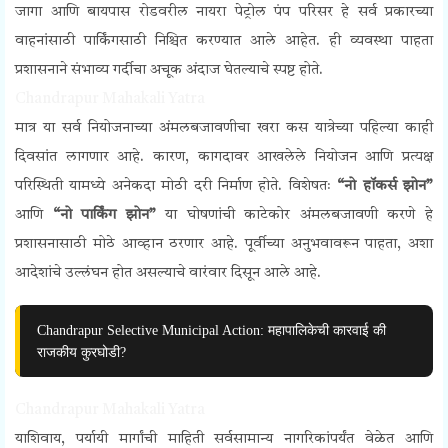
जागा आणि बायपास रोडवरील नायरा पेट्रोल पंप परिसर हे सर्व प्रकारच्या
वाहनांसाठी पार्किंगसाठी निश्चित करण्यात आले आहेत. ही व्यवस्था पाहता
प्रशासनाने संभाव्य गर्दीचा अचूक अंदाज घेतल्याचे स्पष्ट होते.
Chandrapur Mahakali Yatra
मात्र या सर्व नियोजनाच्या अंमलबजावणीचा खरा कस यात्रेच्या पहिल्या काही
दिवसांत लागणार आहे. कारण, कागदावर आखलेले नियोजन आणि प्रत्यक्ष
परिस्थिती यामध्ये अनेकदा मोठी दरी निर्माण होते. विशेषतः
“नो हॉकर्स झोन”
आणि
“नो पार्किंग झोन”
या घोषणांची काटेकोर अंमलबजावणी करणे हे
प्रशासनासाठी मोठे आव्हान ठरणार आहे. पूर्वीच्या अनुभवावरून पाहता, अशा
आदेशांचे उल्लंघन होत असल्याचे वारंवार दिसून आले आहे.
Chandrapur Selective Municipal Action: महापालिकेची कारवाई की
राजकीय कुरघोडी?
Chandrapur Mahakali Yatra
याशिवाय, पर्यायी मार्गांची माहिती सर्वसामान्य नागरिकांपर्यंत वेळेत आणि