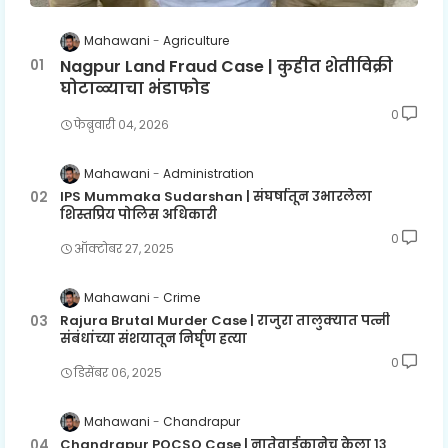
Mahawani
Agriculture
Nagpur Land Fraud Case | कुहीत शेतीविक्री
घोटाळ्याचा भंडाफोड
0
फेब्रुवारी ०४, २०२६
Mahawani
Administration
IPS Mummaka Sudarshan | संघर्षातून उभारलेला
शिस्तप्रिय पोलिस अधिकारी
0
ऑक्टोबर २७, २०२५
Mahawani
Crime
Rajura Brutal Murder Case | राजुरा तालुक्यात पत्नी
संबंधांच्या संशयातून निर्घृण हत्या
0
डिसेंबर ०६, २०२५
Mahawani
Chandrapur
Chandrapur POCSO Case | नातेवाईकानेच केला १३