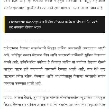
पर्याय दिला आहे. ही व्यवस्था केवळ वाहतूक नियंत्रणासाठी नसून, शहरातील
अंतर्गत हालचाली सुरळीत ठेवण्यासाठी एक महत्त्वाचा उपाय मानला जात आहे.
Chandrapur Robbery: बंगाली कॅम्प परिसरात भरदिवसा जंगलात नेत जबरी
लुट करणाऱ्या दोघांना अटक
Chandrapur Mahakali Yatra
यात्रेदरम्यान येणाऱ्या वाहनांसाठी विस्तृत पार्किंग व्यवस्थाही उभारण्यात आली
आहे. कोहीपुर तलाव मैदानात जिप आणि कारसाठी पार्किंगची सुविधा ठेवण्यात
आली आहे. इंजिनिअरिंग कॉलेज ते भिवापूर मार्केट या मार्गावर रोडच्या दोन्ही
बाजूंना वाहन उभे करण्याची परवानगी देण्यात आली आहे, मात्र येथे जड
वाहनांना प्रवेश नसेल. तेलंगणा आणि आंध्रप्रदेशातून येणाऱ्या बससाठी स्वतंत्र
व्यवस्था करण्यात आली आहे.
Chandrapur Mahakali Yatra
डि.एड. कॉलेज मैदान, जुनी बाबुपेठ पोलीस चौकीजवळील न्यू इंग्लिश हायस्कूल
मैदान, बैलबाजार पार्किंग क्रमांक १ आणि २ तसेच शासकीय विश्रामगृहासमोरील