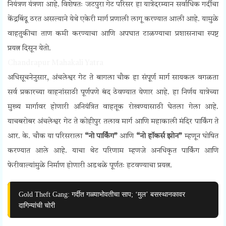
नियंत्रण यंत्रणा आहे. विशेषतः जटपुरा गेट परिसर हा यात्रेदरम्यान सर्वाधिक गर्दीचा
केंद्रबिंदू ठरत असल्याने येथे एकेरी मार्ग प्रणाली लागू करण्यात आली आहे. यामुळे
वाहतुकीचा ताण कमी करण्याचा आणि अपघात टाळण्याचा प्रशासनाचा स्पष्ट
प्रयत्न दिसून येतो.
Chandrapur Mahakali Yatra
अधिसूचनेनुसार, अंचलेश्वर गेट ते बागला चौक हा संपूर्ण मार्ग सायकल वगळता
सर्व प्रकारच्या वाहनांसाठी पूर्णपणे बंद ठेवण्यात येणार आहे. हा निर्णय यात्रेच्या
मुख्य मार्गावर होणारी अनियंत्रित वाहतूक रोखण्यासाठी घेतला गेला आहे.
याचबरोबर अंचलेश्वर गेट ते कोहीपुर तलाव मार्ग आणि महाकाली मंदिर पार्किंग ते
आर. के. चौक या परिसराला
“नो पार्किंग”
आणि
“नो हॉकर्स झोन”
म्हणून घोषित
करण्यात आले आहे. याचा थेट परिणाम म्हणजे अनधिकृत पार्किंग आणि
फेरीवाल्यांमुळे निर्माण होणारी अडथळे पूर्णतः हटवण्याचा प्रयत्न.
Gold Theft Gang: गर्दीत गळ्याभोवतीचा साप; ‘मुल’ बसस्थानकावर
दागिन्यांची चोरी