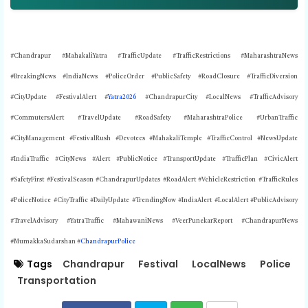
#Chandrapur #MahakaliYatra #TrafficUpdate #TrafficRestrictions #MaharashtraNews
#BreakingNews #IndiaNews #PoliceOrder #PublicSafety #RoadClosure #TrafficDiversion
#CityUpdate #FestivalAlert #
Yatra2026
#ChandrapurCity #LocalNews #TrafficAdvisory
#CommutersAlert #TravelUpdate #RoadSafety #MaharashtraPolice #UrbanTraffic
#CityManagement #FestivalRush #Devotees #MahakaliTemple #TrafficControl #NewsUpdate
#IndiaTraffic #CityNews #Alert #PublicNotice #TransportUpdate #TrafficPlan #CivicAlert
#SafetyFirst #FestivalSeason #ChandrapurUpdates #RoadAlert #VehicleRestriction #TrafficRules
#PoliceNotice #CityTraffic #DailyUpdate #TrendingNow #IndiaAlert #LocalAlert #PublicAdvisory
#TravelAdvisory #YatraTraffic #MahawaniNews #VeerPunekarReport #ChandrapurNews
#MumakkaSudarshan #
ChandrapurPolice
Tags
Chandrapur
Festival
LocalNews
Police
Transportation