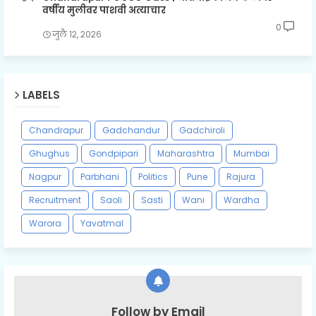
वर्षीय मुलीवर पाशवी अत्याचार
0
जुलै १२, २०२६
LABELS
Chandrapur
Gadchandur
Gadchiroli
Ghughus
Gondpipari
Maharashtra
Mumbai
Nagpur
Parbhani
Politics
Pune
Rajura
Recruitment
Saoli
Sasti
Wani
Wardha
Warora
Yavatmal
Follow by Email