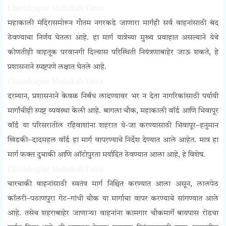
Chandrapur Mahakali Yatra
महाकाली मंदिरासमोरून गौतम नगरकडे जाणारा मार्गही सर्व वाहनांसाठी बंद
ठेवण्याचा निर्णय घेतला आहे. हा मार्ग यात्रेच्या मुख्य प्रवाहात असल्याने येथे
कोणतीही वाहतूक परवानगी दिल्यास परिस्थिती नियंत्रणाबाहेर जाऊ शकते, हे
प्रशासनाने स्पष्टपणे लक्षात घेतले आहे.
Chandrapur Mahakali Yatra
दरम्यान, प्रशासनाने केवळ निर्बंध लादण्यावर भर न देता नागरिकांसाठी पर्यायी
मार्गांचीही स्पष्ट व्यवस्था केली आहे. बागला चौक, महाकाली वॉर्ड आणि भिवापूर
वॉर्ड या परिसरातील रहिवाशांना शहरात ये-जा करण्यासाठी भिवापूर–हनुमान
खिडकी–दादमहल वॉर्ड हा मार्ग वापरण्याचे निर्देश देण्यात आले आहेत. मात्र हा
मार्ग फक्त दुचाकी आणि ऑटोपुरता मर्यादित ठेवण्यात आला आहे, हे विशेष.
Chandrapur Mahakali Yatra
चारचाकी वाहनांसाठी स्वतंत्र मार्ग निश्चित करण्यात आला असून, लालपेठ
कॉलरी–पठाणपुरा गेट–गांधी चौक या मार्गाचा वापर करण्याचे सांगण्यात आले
आहे. तसेच शहराबाहेर जाणाऱ्या वाहनांना कामगार चौकमार्गे बायपास रोडचा