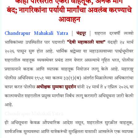
काही परिसरात एकेरी वाहतूक, अनेक मार्ग
बंद;
नागरिकांना पर्यायी मार्गांचा अवलंब करण्याचे
आवाहन
Chandrapur Mahakali Yatra
|
चंद्रपूर
| शहरात दरवर्षी लाखो
भाविकांच्या उपस्थितीत पार पडणारी
“देवी महाकाली यात्रा”
यंदाही २४ मार्च
२०२६ पासून सुरू होत आहे. धार्मिक श्रद्धेच्या या महाउत्सवाच्या पार्श्वभूमीवर
शहरातील वाहतूक व्यवस्थेवर प्रचंड ताण येणार असल्याचे गृहित धरत, पोलीस
प्रशासनाने कडक आणि व्यापक वाहतूक नियोजन लागू केले आहे. महाराष्ट्र
पोलीस अधिनियम १९५१ च्या कलम ३३(१)(ब) अंतर्गत मिळालेल्या अधिकारांचा
वापर करत पोलीस
अधीक्षक मुम्मका सुदर्शन
यांनी २४ मार्च ते ४ एप्रिल २०२६ या
कालावधीत शहरातील प्रमुख मार्गांवर निर्बंध लागू करणारी अधिसूचना जारी केली
आहे.
Chandrapur Mahakali Yatra
ही अधिसूचना केवळ औपचारिक आदेश नसून, शहरातील सुरळीत वाहतूक,
सार्वजनिक सुव्यवस्था आणि यात्रेकरूंची सुरक्षितता यासाठी आखलेले एक व्यापक