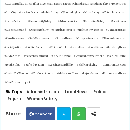
#CCTVInstallation #TrafficPolice #MaharashtraNews #Chandrapur #StudentSafety #ProtectGirls
#SafeCity #LawAndOrder #PublicSafety #WomenRights #MinorSafety #CrimePrevention
#PoliceAction #CommunitySafety #UrbanSecurity #EducationSafety #SafeStreets
#CitizenDemand #Accountability #SecurityMeasures #HelplineAwareness #GenderJustice
#ZeroTolerance #SafeMaharashtra #RajuraNews #CampusSecurity #WomenProtection
#SocialJustice #PublicConcern #CrimeWatch #SafetyFirst #LocalNews #BreakingNews
#CivicAction #PoliceDeployment #PreventCrime #WomenEmpowerment #SecureFuture
#YouthSafety #SafeEducation #LegalResponsibility #VisiblePolicing #CommunityVoices
#JusticeForWomen #CitySurveillance #MahawaniNews #RajuraNews #MaharashtraNews
#VeerPunekarReport
Tags
Administration
LocalNews
Police
Rajura
WomenSafety
Facebook
Twit
Wh