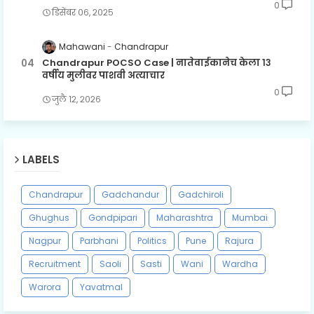
0
डिसेंबर ०६, २०२५
Mahawani
Chandrapur
Chandrapur POCSO Case | नातेवाईकानेच केला १३
वर्षीय मुलीवर पाशवी अत्याचार
0
जुलै १२, २०२६
LABELS
Chandrapur
Gadchandur
Gadchiroli
Ghughus
Gondpipari
Maharashtra
Mumbai
Nagpur
Parbhani
Politics
Pune
Rajura
Recruitment
Saoli
Sasti
Wani
Wardha
Warora
Yavatmal