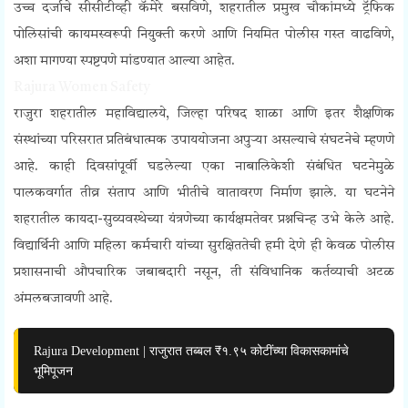
उच्च दर्जाचे सीसीटीव्ही कॅमेरे बसविणे, शहरातील प्रमुख चौकांमध्ये ट्रॅफिक
पोलिसांची कायमस्वरूपी नियुक्ती करणे आणि नियमित पोलीस गस्त वाढविणे,
अशा मागण्या स्पष्टपणे मांडण्यात आल्या आहेत.
Rajura Women Safety
राजुरा शहरातील महाविद्यालये, जिल्हा परिषद शाळा आणि इतर शैक्षणिक
संस्थांच्या परिसरात प्रतिबंधात्मक उपाययोजना अपुऱ्या असल्याचे संघटनेचे म्हणणे
आहे. काही दिवसांपूर्वी घडलेल्या एका नाबालिकेशी संबंधित घटनेमुळे
पालकवर्गात तीव्र संताप आणि भीतीचे वातावरण निर्माण झाले. या घटनेने
शहरातील कायदा-सुव्यवस्थेच्या यंत्रणेच्या कार्यक्षमतेवर प्रश्नचिन्ह उभे केले आहे.
विद्यार्थिनी आणि महिला कर्मचारी यांच्या सुरक्षिततेची हमी देणे ही केवळ पोलीस
प्रशासनाची औपचारिक जबाबदारी नसून, ती संविधानिक कर्तव्याची अटळ
अंमलबजावणी आहे.
Rajura Development | राजुरात तब्बल ₹१.९५ कोटींच्या विकासकामांचे
भूमिपूजन