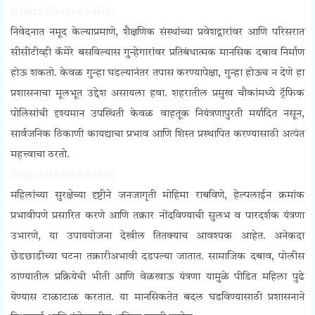
Rajura Women Safety
निवेदनात नमूद केल्याप्रमाणे, शैक्षणिक संस्थांच्या प्रवेशद्वारांवर आणि परिसरात
सीसीटीव्ही कॅमेरे बसविल्यास गुन्हेगारांवर प्रतिबंधात्मक मानसिक दबाव निर्माण
होऊ शकतो. केवळ गुन्हा घडल्यानंतर तपास करण्यापेक्षा, गुन्हा होऊच न देणे हा
प्रशासनाचा मूलभूत उद्देश असायला हवा. शहरातील प्रमुख चौकांमध्ये ट्रॅफिक
पोलिसांची दृश्यमान उपस्थिती केवळ वाहतूक नियंत्रणापुरती मर्यादित नसून,
सार्वजनिक ठिकाणी कायद्याचा प्रभाव आणि शिस्त प्रस्थापित करण्यासाठी अत्यंत
महत्त्वाचा ठरतो.
Rajura Women Safety
महिलांच्या सुरक्षेच्या दृष्टीने जनजागृती मोहिमा राबविणे, हेल्पलाईन क्रमांक
प्रभावीपणे प्रसारित करणे आणि तक्रार नोंदविण्याची सुलभ व पारदर्शक यंत्रणा
उभारणे, या उपाययोजना देखील तितक्याच आवश्यक आहेत. अनेकदा
छेडछाडीच्या घटना तक्रारीअभावी दडपल्या जातात. सामाजिक दबाव, पोलीस
ठाण्यातील प्रक्रियेची भीती आणि वेळखाऊ यंत्रणा यामुळे पीडित महिला पुढे
येण्यास टाळाटाळ करतात. या मानसिकतेत बदल घडविण्यासाठी प्रशासनाने