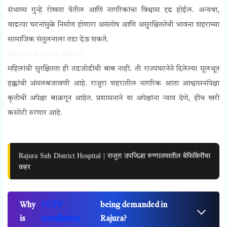
संभाव्य गुन्हे रोखता येतील आणि नागरिकांचा विश्वास दृढ होईल. अन्यथा,
वाढत्या घटनांमुळे निर्माण होणारा असंतोष आणि असुरक्षिततेची भावना शहराच्या
सामाजिक संतुलनाला तडा देऊ शकते.
Rajura Women Safety
महिलांची सुरक्षितता ही तडजोडीची बाब नाही. ती राज्यघटनेने दिलेल्या मूलभूत
हक्कांची अंमलबजावणी आहे. राजुरा शहरातील नागरिक आता आश्वासनांपेक्षा
कृतीची अपेक्षा बाळगून आहेत. प्रशासनाने या अपेक्षांना न्याय देणे, हीच खरी
कसोटी ठरणार आहे.
Rajura Sub District Hospital | राजुरा उपजिल्हा रुग्णालयातील बेफिकिरीचा
कहर
Why
CCTV
being demanded in
is
installation
Rajura?