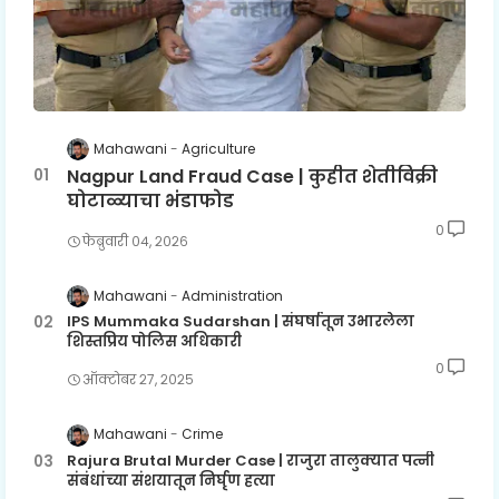
Mahawani
Agriculture
Nagpur Land Fraud Case | कुहीत शेतीविक्री
घोटाळ्याचा भंडाफोड
0
फेब्रुवारी ०४, २०२६
Mahawani
Administration
IPS Mummaka Sudarshan | संघर्षातून उभारलेला
शिस्तप्रिय पोलिस अधिकारी
0
ऑक्टोबर २७, २०२५
Mahawani
Crime
Rajura Brutal Murder Case | राजुरा तालुक्यात पत्नी
संबंधांच्या संशयातून निर्घृण हत्या