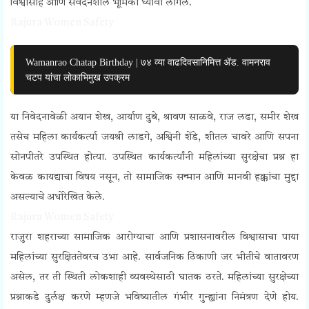
विश्वासार्ह आणि संवेदनशील भूमिका घ्यावी लागेल.
Rajura Women Safety
Wamanrao Chatap Birthday | ७४ व्या वाढदिवसानिमित्त ॲड. वामनराव
चटप यांचा लोकाभिमुख उपक्रम
या निवेदनावेळी अयान शेख, आर्याण दुबे, श्रावण साळवे, राज लढा, समीर शेख
तसेच महिला कार्यकर्त्या जयश्री लाडगे, अश्विनी शेंडे, शीतल चावरे आणि सपना
सोनपीतरे उपस्थित होत्या. उपस्थित कार्यकर्त्यांनी महिलांच्या सुरक्षेचा प्रश्न हा
केवळ कायद्याचा विषय नसून, तो सामाजिक सन्मान आणि मानवी हक्कांचा मुद्दा
असल्याचे अधोरेखित केले.
Rajura Women Safety
राजुरा शहराच्या सामाजिक आरोग्याचा आणि प्रशासनावरील विश्वासाचा पाया
महिलांच्या सुरक्षिततेवरच उभा आहे. सार्वजनिक ठिकाणी जर भीतीचे वातावरण
असेल, तर ती स्थिती लोकशाही व्यवस्थेसाठी घातक ठरते. महिलांच्या सुरक्षेच्या
प्रश्नाकडे दुर्लक्ष करणे म्हणजे भविष्यातील गंभीर गुन्ह्यांना निमंत्रण देणे होय.