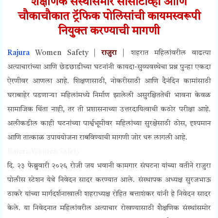
शैक्षणिक संस्थांसमोर सीसीटीव्ही आणि
चौकाचौकात ट्रॅफिक पोलिसांची कायमस्वरूपी
नियुक्त करण्याची मागणी
Rajura
Women Safety |
राजुरा
| शहरात महिलांवरील वाढत्या
अत्याचारांच्या आणि छेडछाडीच्या घटनांनी कायदा-सुव्यवस्थेचा प्रश्न पुन्हा एकदा
ऐरणीवर आणला आहे. शिक्षणासाठी, नोकरीसाठी आणि दैनंदिन कामांसाठी
घराबाहेर पडणाऱ्या महिलांमध्ये निर्माण झालेली असुरक्षिततेची भावना केवळ
सामाजिक चिंता नाही, तर ती प्रशासनाच्या उत्तरदायित्वाची कठोर परीक्षा आहे.
अलीकडील काही घटनांच्या पार्श्वभूमीवर महिलांच्या सुरक्षेसाठी ठोस, दृश्यमान
आणि तात्काळ उपाययोजना राबविण्याची मागणी जोर धरू लागली आहे.
Rajura Women Safety
दि. २३ फेब्रुवारी २०२६ रोजी जय भवानी कामगार संघटना यांच्या वतीने राजुरा
पोलीस स्टेशन येथे निवेदन सादर करण्यात आले. संस्थापक अध्यक्ष सुरजभाऊ
ठाकरे यांच्या मार्गदर्शनाखाली शहराध्यक्ष रोहित बत्ताशंकर यांनी हे निवेदन सादर
केले. या निवेदनात महिलांवरील अत्याचार रोखण्यासाठी शैक्षणिक संस्थांसमोर