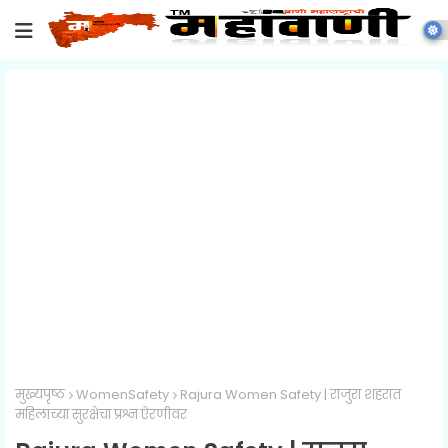
मुख्यपृष्ठ
WomenSafety
Rajura Women Safety | राजुरा शहरात
महिलांच्या सुरक्षेचा प्रश्न ऐरणीवर