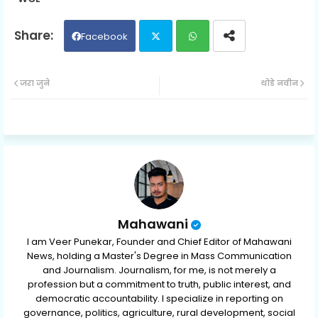
Facebook
Twit
Wh
जरा जुने
थोडे नवीन
ter
ats
ap
p
Mahawani
I am Veer Punekar, Founder and Chief Editor of Mahawani
News, holding a Master's Degree in Mass Communication
and Journalism. Journalism, for me, is not merely a
profession but a commitment to truth, public interest, and
democratic accountability. I specialize in reporting on
governance, politics, agriculture, rural development, social