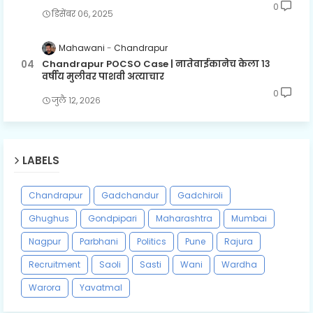
0
डिसेंबर ०६, २०२५
Mahawani
Chandrapur
Chandrapur POCSO Case | नातेवाईकानेच केला १३
वर्षीय मुलीवर पाशवी अत्याचार
0
जुलै १२, २०२६
LABELS
Chandrapur
Gadchandur
Gadchiroli
Ghughus
Gondpipari
Maharashtra
Mumbai
Nagpur
Parbhani
Politics
Pune
Rajura
Recruitment
Saoli
Sasti
Wani
Wardha
Warora
Yavatmal