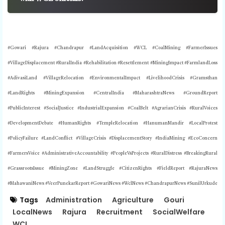
#Gowari #Rajura #Chandrapur #LandAcquisition #WCL #CoalMining #FarmerIssues
#VillageDisplacement #RuralIndia #Rehabilitation #Resettlement #MiningImpact #FarmlandLoss
#AdivasiLand #VillageRelocation #EnvironmentalImpact #LivelihoodCrisis #Gramsthan
#LandRights #MiningExpansion #CentralIndia #MaharashtraNews #GroundReport
#PublicInterest #SocialJustice #IndustrialExpansion #CoalBelt #AgrarianCrisis #RuralVoices
#DevelopmentDebate #HumanRights #TempleRelocation #HanumanMandir #LocalProtest
#PolicyFailure #LandConflict #VillageCrisis #DisplacementStory #IndiaMining #EcoConcern
#FarmersVoice #AdministrativeAccountability #PeopleVsProjects #RuralDistress #BreakingRural
#GrassrootsIssue #MiningZone #LandStruggle #CitizenRights #FieldReport #RajuraNews
#MahawaniNews #VeerPunekarReport #GowariNews #WclNews #ChandrapurNews #SunilUrkude
Tags
Administration
Agriculture
Gouri
LocalNews
Rajura
Recruitment
SocialWelfare
WCL