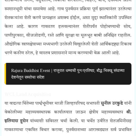
शेतकऱ्यांचे जगणे, पशुपालन, पिकांची फेरपालट, विहिरी, बांध, देवस्थाने आणि
स्मशानभूमी यांचा समावेश आहे. गाव पुनर्वसन प्रक्रिया पूर्ण झाल्यानंतर उरलेल्या
शेतकऱ्यांना शेती करणे प्रत्यक्षात अशक्य होईल, असा मुद्दा स्थानिकांनी उपस्थित
केला आहे. कारण गावठाण हलवल्यानंतर शेतीपर्यंत पोहोचण्याची सोय,
पाणीपुरवठा, वीजजोडणी, रस्ते आणि सुरक्षा या मूलभूत बाबी अनिश्चित राहतील.
औद्योगिक खाणक्षेत्राच्या मध्यभागी उरलेली विखुरलेली शेती आर्थिकदृष्ट्या टिकाव
धरणे कठीण ठरेल, हे वास्तव प्रशासनाने मान्य करण्याची वेळ आली आहे.
Rajura Buddhist Event | राजुरात धम्माची पुनःप्रतिष्ठा; बौद्ध भिक्खू संघाच्या
देशनेतून समतेचा संदेश
WCL Land Acquisition
या वाढत्या चिंतेच्या पार्श्वभूमीवर माजी जिल्हापरिषद सभापती
सुनील उरकुडे
यांनी
वेकोलीच्या महाव्यवस्थापक कार्यालयात जाऊन क्षेत्रीय
महाव्यवस्थाप
श्री.
इलियास हुसेन
यांच्याशी सविस्तर चर्चा केली. या चर्चेत उर्वरित शेतजमिनीसह
गावठाणाचा एकत्रित विचार करावा, पुनर्वसनाच्या आराखड्यात सर्व प्रभावित