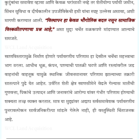
कुटुंबांचा समावेश व्हावा आणि केवळ घरांसाठी नव्हे तर शेतीयोग्य पर्यायी जमीन,
सिंचन सुविधा व दीर्घकालीन उपजीविकेची हमी यांचा स्पष्ट उल्लेख असावा, अशी
मागणी करण्यात आली.
“विस्थापन हा केवळ भौगोलिक बदल नसून सामाजिक
विस्कळीतपणाचा प्रश्न आहे,”
असा मुद्दा चर्चेत ठळकपणे मांडण्यात आल्याचे
समजते.
WCL Land Acquisition
खाणविस्तारामुळे निर्माण होणारे पर्यावरणीय परिणाम हा देखील चर्चेचा महत्त्वाचा
भाग ठरला. आधीच धूळ, कंपन, पाण्याची पातळी घटणे आणि रस्त्यांवरील जड
वाहनांची वाहतूक यामुळे स्थानिक जीवनमानावर परिणाम झाल्याच्या तक्रारी
सातत्याने पुढे येत आहेत. उर्वरित शेती क्षेत्र खाणसीमेने वेढले गेल्यास मातीची
गुणवत्ता, पिकांचे उत्पादन आणि जनावरांचे आरोग्य यांवर गंभीर परिणाम होण्याची
शक्यता तज्ज्ञ व्यक्त करतात. मात्र या मुद्द्यांवर अद्याप सर्वसमावेशक पर्यावरणीय
पुनरावलोकन सार्वजनिकरीत्या मांडले गेलेले नाही, ही वस्तुस्थिती चिंताजनक
आहे.
WCL Land Acquisition