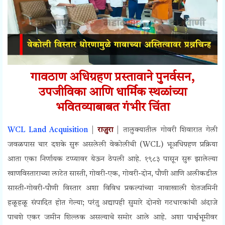
गावठाण अधिग्रहण प्रस्तावाने पुनर्वसन,
उपजीविका आणि धार्मिक स्थळांच्या
भवितव्याबाबत गंभीर चिंता
WCL Land Acquisition
|
राजुरा
| तालुक्यातील गोवरी शिवारात गेली
जवळपास चार दशके सुरू असलेली वेकोलीची (WCL) भूअधिग्रहण प्रक्रिया
आता एका निर्णायक टप्प्यावर येऊन ठेपली आहे. १९८३ पासून सुरू झालेल्या
खाणविस्ताराच्या लाटेत सास्ती, गोवरी-एक, गोवरी-दोन, पौणी आणि अलीकडील
सास्ती-गोवरी-पौणी विस्तार अशा विविध प्रकल्पांच्या नावाखाली शेतजमिनी
हळूहळू संपादित होत गेल्या; परंतु अद्यापही सुमारे दोनशे गटधारकांची अंदाजे
पाचशे एकर जमीन शिल्लक असल्याचे समोर आले आहे. अशा पार्श्वभूमीवर