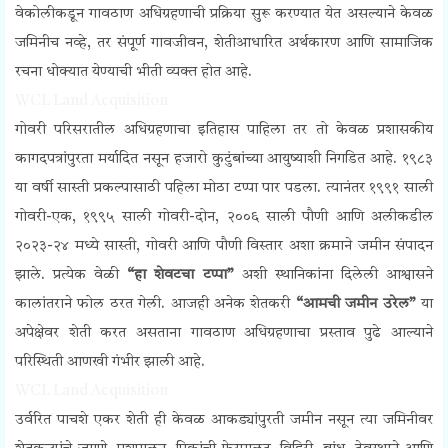
वेकोलीकडून गावठाण अधिग्रहणाची प्रक्रिया सुरू करण्यात येत असल्याने केवळ
जमिनीच नव्हे, तर संपूर्ण गावजीवन, शेतीआधारित अर्थकारण आणि सामाजिक
रचना धोक्यात येण्याची भीती व्यक्त होत आहे.
WCL Land Acquisition
गोवरी परिसरातील अधिग्रहणाचा इतिहास पाहिला तर तो केवळ प्रशासकीय
कागदपत्रांपुरता मर्यादित नसून हजारो कुटुंबांच्या आयुष्याशी निगडित आहे. १९८३
या वर्षी सास्ती प्रकल्पासाठी पहिला मोठा टप्पा पार पडला. त्यानंतर १९९१ साली
गोवरी-एक, १९९५ साली गोवरी-दोन, २००६ साली पौणी आणि अलीकडील
२०२३-२४ मध्ये सास्ती, गोवरी आणि पौणी विस्तार अशा क्रमाने जमीन संपादन
झाले. प्रत्येक वेळी
“हा शेवटचा टप्पा”
अशी स्थानिकांना दिलेली आश्वासने
कालांतराने फोल ठरत गेली. आजही अनेक शेतकरी
“आमची जमीन उरेल”
या
अपेक्षेवर शेती करत असताना गावठाण अधिग्रहणाचा प्रस्ताव पुढे आल्याने
परिस्थिती आणखी गंभीर झाली आहे.
WCL Land Acquisition
उर्वरित पाचशे एकर शेती ही केवळ आकड्यांपुरती जमीन नसून त्या जमिनीवर