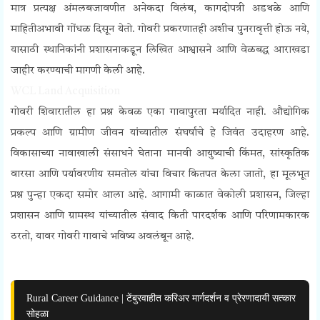
मात्र प्रत्यक्ष अंमलबजावणीत अनेकदा विलंब, कागदोपत्री अडथळे आणि
माहितीअभावी गोंधळ दिसून येतो. गोवरी प्रकरणातही अशीच पुनरावृत्ती होऊ नये,
यासाठी स्थानिकांनी प्रशासनाकडून लिखित आश्वासने आणि वेळबद्ध आराखडा
जाहीर करण्याची मागणी केली आहे.
WCL Land Acquisition
गोवरी शिवारातील हा प्रश्न केवळ एका गावापुरता मर्यादित नाही. औद्योगिक
प्रकल्प आणि ग्रामीण जीवन यांच्यातील संघर्षाचे हे जिवंत उदाहरण आहे.
विकासाच्या नावाखाली संसाधने घेताना मानवी आयुष्याची किंमत, सांस्कृतिक
वारसा आणि पर्यावरणीय समतोल यांचा विचार कितपत केला जातो, हा मूलभूत
प्रश्न पुन्हा एकदा समोर आला आहे. आगामी काळात वेकोली प्रशासन, जिल्हा
प्रशासन आणि ग्रामस्थ यांच्यातील संवाद किती पारदर्शक आणि परिणामकारक
ठरतो, यावर गोवरी गावाचे भविष्य अवलंबून आहे.
Rural Career Guidance | टेंबुरवाहीत करिअर मार्गदर्शन व प्रेरणादायी सत्कार
सोहळा