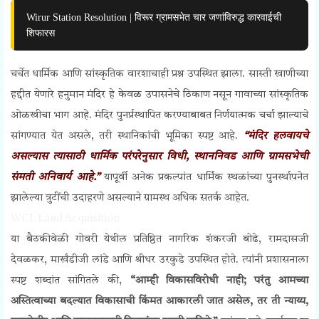
Wirur Station Resolution | विरूर ग्रामसभेत चार जणांविरुद्ध कारवाईची
शिफारस
चर्चेत धार्मिक आणि सांस्कृतिक वारशाचाही प्रश्न उपस्थित झाला. सास्ती खाणीच्या
हद्दीत येणारे हनुमान मंदिर हे केवळ उपासनेचे ठिकाण नसून गावाच्या सांस्कृतिक
ओळखीचा भाग आहे. मंदिर पुनर्प्रस्थापित करण्याबाबत निर्णयात्मक चर्चा झाल्याचे
सांगण्यात येत असले, तरी स्थानिकांची भूमिका स्पष्ट आहे.
“मंदिर हलवायचे
असल्यास त्यासाठी धार्मिक परंपरेनुसार विधी, स्थाननिवड आणि ग्रामसभेची
संमती अनिवार्य आहे.”
यापूर्वी अनेक प्रकल्पांत धार्मिक स्थळांच्या पुनर्स्थापनेत
झालेल्या त्रुटींची उदाहरणे असल्याने ग्रामस्थ अधिक सतर्क आहेत.
WCL Land Acquisition
या बैठकीवेळी गोवरी येथील प्रतिष्ठित नागरिक शंकरजी बोढे, रामदासजी
देवळकर, मार्खंडीजी लांडे आणि श्रीधर उरकुडे उपस्थित होते. त्यांनी प्रशासनाला
स्पष्ट शब्दांत सांगितले की,
“आम्ही विकासविरोधी नाही; परंतु आमच्या
अस्तित्वाच्या बदल्यात विकासाची किंमत आकारली जात असेल, तर ती न्याय्य,