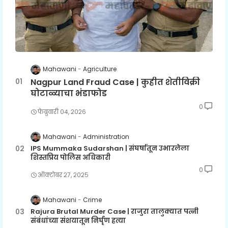
Mahawani
Agriculture
Nagpur Land Fraud Case | कुहीत शेतीविक्री
घोटाळ्याचा भंडाफोड
0
फेब्रुवारी ०४, २०२६
Mahawani
Administration
IPS Mummaka Sudarshan | संघर्षातून उभारलेला
शिस्तप्रिय पोलिस अधिकारी
0
ऑक्टोबर २७, २०२५
Mahawani
Crime
Rajura Brutal Murder Case | राजुरा तालुक्यात पत्नी
संबंधांच्या संशयातून निर्घृण हत्या