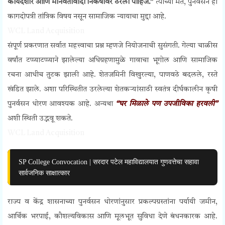
कायदेशीर आणि मानवतावादी निकषांवर ठरली पाहिजे.”
त्यांच्या मते, पुनर्वसन हा
कागदोपत्री तांत्रिक विषय नसून सामाजिक न्यायाचा मुद्दा आहे.
WCL Land Acquisition
संपूर्ण प्रकरणात सर्वात महत्त्वाचा प्रश्न म्हणजे नियोजनाची सुसंगती. गेल्या चाळीस
वर्षांत टप्प्याटप्प्याने झालेल्या अधिग्रहणामुळे गावाचा भूगोल आणि सामाजिक
रचना आधीच तुटक झाली आहे. शेतजमिनी विखुरल्या, पाणवठे बदलले, रस्ते
खंडित झाले. अशा परिस्थितीत उरलेल्या शेतकऱ्यांसाठी स्वतंत्र दीर्घकालीन कृषी
पुनर्वसन धोरण आवश्यक आहे. अन्यथा
“घर मिळाले पण उपजीविका हरवली”
अशी स्थिती उद्भवू शकते.
WCL Land Acquisition
SP College Convocation | सरदार पटेल महाविद्यालयात गुणवत्तेचा सहावा
सार्वजनिक साक्षात्कार
राज्य व केंद्र शासनाच्या पुनर्वसन धोरणांनुसार प्रकल्पग्रस्तांना पर्यायी जमीन,
आर्थिक भरपाई, कौशल्यविकास आणि मूलभूत सुविधा देणे बंधनकारक आहे.