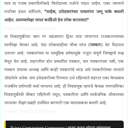
मात्र या गजब प्रचारशैलीकडे विनोदाच्या नजरेने पाहत आहेत. एका तरुणाने
टपरीवर हसत सांगितले,
“साहेब, उमेदवारांच्या पावलांना जणू चाके बसली
आहेत. आमच्यापेक्षा जास्त कार्डिओ हेच लोक करतायत!”
Rajura Municipal Election
या निवडणुकीला खरा रंग चढवणारा ट्विस्ट मात्र परंपरागत राजकारण्यांच्या
स्पर्धेपेक्षा वेगळा आहे. यंदा लोकशाहीचा चौथा स्तंभ (
पत्रकार
) थेट मैदानात
उतरला आहे. पत्रकारांच्या या सामूहिक प्रवेशामुळे राजुरा संपूर्ण जिल्ह्याचे लक्ष
वेधून घेत आहे. शहरातील दोन प्रस्थापित पत्रकार, चार पत्रकारांच्या पत्नी, एक
पत्रकार संघाचा अध्यक्ष आणि काही पत्रकारांचे भाऊ असे पत्रकारितेच्या नात्याने
जोडलेले अनेक जण उमेदवारीच्या रिंगणात उभे राहिल्याने शहरात एका वेगळ्याच
राजकीय प्रयोगाची चर्चा धगधगत आहे. ही निवडणूक म्हणजे केवळ नगरपालिका
निवडणुकीची चौकट राहिलेली नसून, पत्रकारिता आणि सार्वजनिक जीवनाच्या
नात्यावर तीक्ष्ण प्रश्नही उपस्थित करणारी एक वास्तवकथा बनली आहे.
Rajura Municipal Election
Rajura Crematorium Controversy | भाजप कडून खोट्या कांगाव्याचा