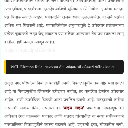
वाड्या-वस्त्यांवरील समस्यांवर चर्चा करणाऱ्या उमेदवारांपेक्षा आता प्रशासकीय
उत्तरदायित्व, पारदर्शकता, दस्तऐवजानिशी भूमिका आणि नियोजनक्षमतेवर मतदार
प्रश्न विचारू लागले आहेत. पत्रकारांनी राजकारणात उतरल्यानंतर या सर्व प्रश्नांना
अधिक धार मिळाली आहे. पत्रकारितेतील अनुभवामुळे हे उमेदवार प्रशासनाच्या
प्रत्येक चुकांकडे लक्ष्य वेधू शकतात पण सत्तेवर आल्यावर तेच प्रश्न स्वतःला लागू
होतील, हेही मतदार जाणून आहेत.
Rajura Municipal Election
WCL Election Rule | भाजपच्या तीन उमेदवारांची उमेदवारी गंभीर संकटात
राजुरा नगर परिषदेचा निकाल काहीही लागो, निकालापूर्वीच एक गोष्ट स्पष्ट झाली
आहे या निवडणुकीत जिंकणारे उमेदवार नाहीत; तर कव्हरेज देणारेच उमेदवार
आहेत, अशी उपरोधिक टिप्पणी आता प्रचलित झाली आहे. मतदानाची तारीख
जसजशी जवळ येतेय, तसतसा हा
‘प्राइम टाइम’
प्रकाराचा निवडणूक शो
अधिकच रंगत चाललाय. पत्रकार आणि मतदार यांच्यातील या नव्या समीकरणाने
नगरपालिका निवडणुकीचे स्वरूप बदलले आहे. शहराची हवा, चौकातील चर्चा,