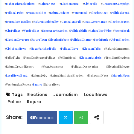
#
MaharashtraElections
#
RajuraNews
#
ElectionBuzz
#
CivicPolls
#
GrassrootsCampaign
#
PoliticalTwist
#
PressToPolitics
#
RajuraUpdates
#
VoterMood
#
ElectionHeat
#
PoliticalTrend
#
JournalismToBallot
#
RajuraMunicipality
#
CampaignTrail
#
LocalGovernance
#
ElectionSeason
#
CityPolitics
#
WardPolitics
#
DemocracyInAction
#
PoliticalShift
#
RajuraWardWise
#
VotersSpeak
#
ElectionCoverage
#
RajuraTown
#
ElectionDebate
#
PoliticalChatter
#
BoothBattle
#
UrbanElection
#
CivicBodyNews
#
NagarParishadPolls
#
PoliticalWave
#
ElectionTalks
#RajuraMomentum
#BallotFight #PressConferencePolitics #PollingMood #
ElectionAnalysis
#TrendingElections
#RajuraGroundReport #VoterAwareness #PoliticalObservation #ElectionDialogue
#
LocalNewsTrend
#Rajura2025 #
RajuraMunicipalElection #MahawaniNews #
MarathiNews
#VeerPunekarReport #
Batmya
#RajuraNews
Tags
Elections
Journalism
LocalNews
Police
Rajura
Facebook
Twit
Wh