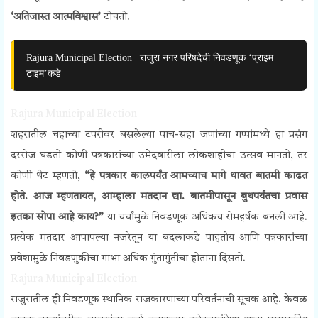
‘अतिजास्त आत्मविश्वास’
टोचतो.
Rajura Municipal Election | राजुरा नगर परिषदेची निवडणूक ‘प्राइम
टाइम’कडे
Rajura Municipal Election
शहरातील चहाच्या टपरीवर बसलेल्या पाच-सहा जणांच्या गप्पांमध्ये हा प्रसंग
दररोज घडतो कोणी पत्रकारांच्या उमेदवारीला लोकशाहीचा उत्सव मानतो, तर
कोणी थेट म्हणतो,
“हे पत्रकार कालपर्यंत आमच्याच मागे धावत बातमी काढत
होते. आज म्हणतायत, आम्हाला मतदान द्या. बातमीपासून बुथपर्यंतचा प्रवास
इतका सोपा आहे काय?”
या चर्चांमुळे निवडणूक अधिकच रोमहर्षक बनली आहे.
प्रत्येक मतदार आपापल्या नजरेतून या बदलाकडे पाहतोय आणि पत्रकारांच्या
प्रवेशामुळे निवडणुकीचा गाभा अधिक गुंतागुंतीचा होताना दिसतो.
Rajura Municipal Election
राजुरातील ही निवडणूक स्थानिक राजकारणाच्या परिवर्तनाची सूचक आहे. केवळ