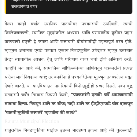
राजकारणात वापर
गेल्या काही वर्षांत स्थानिक पातळीवर पत्रकारांची उपस्थिती, त्यांची
विश्लेषणशक्ती, स्थानिक मुद्द्यांवरील अभ्यास आणि प्रशासकीय त्रुटींवर प्रहार
करण्याची प्रवृत्ती हे जनता आणि सत्ताधारी दोघांसाठीही महत्त्वपूर्ण ठरत होते.
म्हणूनच अचानक एवढे पत्रकार एकाच निवडणुकीत उमेदवार म्हणून उतरतात
तेव्हा त्यामागील आशय, हेतू आणि परिणाम यावर चर्चा होणे अनिवार्य ठरते.
काहींचे मत आहे की, सामाजिक बांधिलकीच्या जाणिवेतून पत्रकारांनी प्रत्यक्ष
सत्तेचा मार्ग निवडला आहे; तर काहींना हे पत्रकारितेच्या मूलभूत तटस्थतेला धक्का
देणारे वाटते. या वादविवादात नागरिकांची विनोदबुद्धीही प्रखर दिसते. एका वृद्ध
मतदाराने चर्चेत तिरकस टिप्पणी केली,
“पत्रकारांनी इतकी वर्षे आमच्यासाठी
बातम्या दिल्या. निवडून आले तर ठीक; नाही आले तर ईव्हीएमकडे बोट दाखवून
‘बातमी चुकीची लागली’ म्हणतील की काय?”
Rajura Municipal Election
राजुरातील निवडणुकीचा माहोल इतका नाट्यमय झाला आहे की कुठल्याही