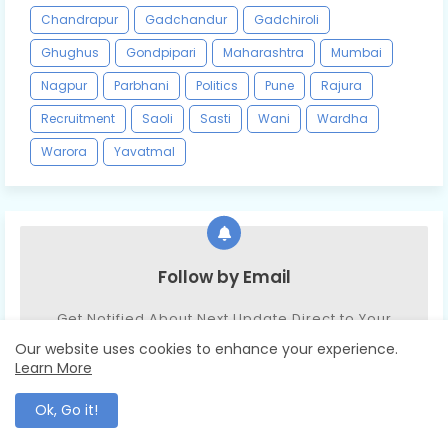
Chandrapur
Gadchandur
Gadchiroli
Ghughus
Gondpipari
Maharashtra
Mumbai
Nagpur
Parbhani
Politics
Pune
Rajura
Recruitment
Saoli
Sasti
Wani
Wardha
Warora
Yavatmal
Follow by Email
Get Notified About Next Update Direct to Your
inbox
Our website uses cookies to enhance your experience.
Learn More
Ok, Go it!