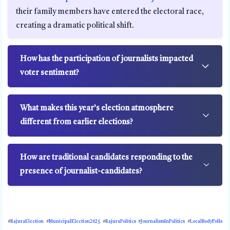
their family members have entered the electoral race,
creating a dramatic political shift.
How has the participation of journalists impacted
voter sentiment?
What makes this year’s election atmosphere
different from earlier elections?
How are traditional candidates responding to the
presence of journalist-candidates?
#
RajuraElection
#
MunicipalElection2025
#
RajuraPolitics
#
JournalistsInPolitics
#
LocalBodyPolls