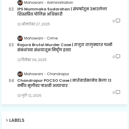
Mahawani
Administration
IPS Mummaka Sudarshan | संघर्षातून उभारलेला
शिस्तप्रिय पोलिस अधिकारी
0
ऑक्टोबर २७, २०२५
Mahawani
Crime
Rajura Brutal Murder Case | राजुरा तालुक्यात पत्नी
संबंधांच्या संशयातून निर्घृण हत्या
0
डिसेंबर ०६, २०२५
Mahawani
Chandrapur
Chandrapur POCSO Case | नातेवाईकानेच केला १३
वर्षीय मुलीवर पाशवी अत्याचार
0
जुलै १२, २०२६
LABELS