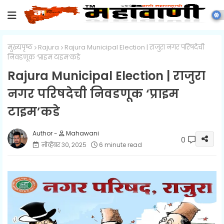
मुख्यपृष्ठ
Rajura
Rajura Municipal Election | राजुरा नगर परिषदेची
निवडणूक ‘प्राइम टाइम’कडे
Rajura Municipal Election | राजुरा
नगर परिषदेची निवडणूक ‘प्राइम
टाइम’कडे
Mahawani
0
नोव्हेंबर ३०, २०२५
6 minute read