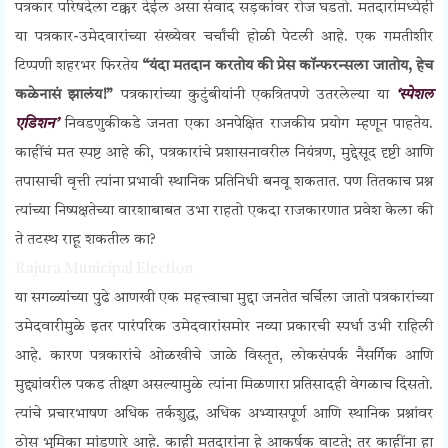
पत्रकार परिषदेला टक्कर देईल असा संवाद सड़कांवर रोज घडतो. मतदारांमध्येही
या पत्रकार-उमेदवारांच्या संख्येवर चर्चांची होळी पेटली आहे. एक गमतीशीर
टिप्पणी शहरभर फिरतेय
“यंदा मतदान करतोय की प्रेस कॉन्फरन्सला जातोय, हेच
कळेनासं झालंय!”
पत्रकारांच्या कुटुंबीयांनी एकत्रितपणे उतरलेल्या या
‘स्पेशल
एडिशन’
निवडणुकीकडे जनता एका अनपेक्षित राजकीय प्रयोग म्हणून पाहतेय.
काहींचं मत स्पष्ट आहे की, पत्रकारांचे प्रशासनावरील नियंत्रण, मुद्देसूद दृष्टी आणि
तपासाची वृत्ती त्यांना प्रभावी स्थानिक प्रतिनिधी बनवू शकतात. पण तितकाच प्रश्न
त्यांच्या निष्पक्षतेच्या वारशाबाबत उभा राहतो एकदा राजकारणात प्रवेश केला की
ते तटस्थ राहू शकतील का?
Rajura Municipal Election
या सगळ्यांच्या पुढे आणखी एक महत्त्वाचा मुद्दा जनतेत चर्चिला जातो पत्रकारांच्या
उमेदवारीमुळे इतर पारंपरिक उमेदवारांसमोर नव्या प्रकारची स्पर्धा उभी राहिली
आहे. कारण पत्रकारांचे ओळखीचे जाळे विस्तृत, लोकसंपर्क नैसर्गिक आणि
मुद्द्यांवरील पकड तीक्ष्ण असल्यामुळे त्यांना मिळणारा प्रतिसादही वेगळाच दिसतो.
त्यांचे प्रचारभाषण अधिक तर्कशुद्ध, अधिक अभ्यासपूर्ण आणि स्थानिक प्रश्नांवर
ठोस भूमिका मांडणारे आहे. काही मतदारांना हे आकर्षक वाटते; तर काहींना हा