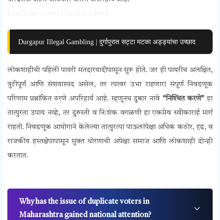
Duplicate Voters Maharashtra
Durgapur Illegal Gambling | दुर्गापुरात सट्टा मटका अड्ड्यांचा उच्छाद
लोकशाहीची पहिली पायरी मतदारयादीपासून सुरू होते. जर ही पायरीच अलक्षित,
त्रुटीपूर्ण आणि संशयास्पद असेल, तर त्यावर उभा राहणारा संपूर्ण निवडणूक
परिणाम प्रश्नांकित ठरणे अपरिहार्य आहे. म्हणूनच दुबार नावे
“निश्‍चित करणे”
हा
तात्पुरता उपाय नव्हे, तर दुरुस्ती व निःशंक वगळणी हा एकमेव स्वीकारार्ह मार्ग
राहतो. निवडणूक आयोगाने केलेल्या तात्पुरत्या पाऊलांपेक्षा अधिक कठोर, दृढ, व
राजकीय हस्तक्षेपापासून मुक्त धोरणाची अपेक्षा समाज आणि लोकशाही दोन्ही
करतात.
Why has the issue of duplicate voters in
Maharashtra gained national attention?