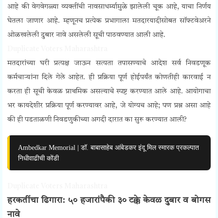
आहे की वेगवेगळ्या व्यक्तींची नावसाधर्म्यामुळे झालेली चूक आहे, याचा निर्णय
घेतला जाणार आहे. म्हणूनच प्रत्येक प्रभागाला मतदारयादीसोबत सॉफ्टवेअरने
ओळखलेली दुबार नावे असलेली सूची पाठवण्यात आली आहे.
Duplicate Voters Maharashtra
मतदारांच्या घरी प्रत्यक्ष जाऊन सत्यता तपासण्याचे आदेश सर्व निवडणूक
कर्मचाऱ्यांना दिले गेले आहेत. ही प्रक्रिया पूर्ण होईपर्यंत कोणतीही कारवाई न
करता ही सूची केवळ प्राथमिक असल्याचे स्पष्ट करण्यात आले आहे. आयोगाचा
भर कायदेशीर प्रक्रिया पूर्ण करण्यावर आहे, जे योग्यच आहे; पण प्रश्न असा आहे
की ही पडताळणी निवडणुकीच्या अगदी दारात का सुरू करण्यात आली?
Ambedkar Memorial | डॉ. बाबासाहेब आंबेडकर इंदू मिल स्मारक प्रकल्पात
निधीवाढीची कोंडी
Duplicate Voters Maharashtra
हरकतींचा ढिगारा: ५० हजारांपैकी ३० टक्के केवळ दुबार व बोगस
नावे