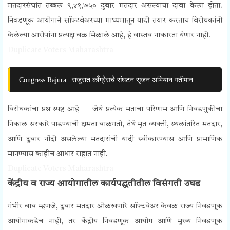
मतदारसंघांत तब्बल ९,४१,७५० दुबार मतदार असल्याचा दावा केला होता.
निवडणूक आयोगाने सॉफ्टवेअरच्या माध्यमातून यादी तयार करताच विरोधकांनी
केलेल्या आरोपांना प्रत्यक्ष बळ मिळाले आहे, हे वास्तव नाकारता येणार नाही.
Duplicate Voters Maharashtra
Congress Rajura | राजुरात काँग्रेसचे संघटन सृजन अभियान गतीमान
विरोधकांचा प्रश्न स्पष्ट आहे — जेथे प्रत्येक मताचा परिणाम आणि निवडणुकीचा
निकाल सरकारे पाडण्याची क्षमता बाळगतो, तेथे मृत व्यक्ती, स्थलांतरित मतदार,
आणि दुबार नोंदी असलेल्या मतदारांची यादी स्वीकारण्यास आणि प्रामाणिक
मानण्यास काहीच आधार राहात नाही.
Duplicate Voters Maharashtra
केंद्रीय व राज्य आयोगातील कार्यपद्धतीतील विसंगती उघड
गंभीर बाब म्हणजे, दुबार मतदार ओळखणारे सॉफ्टवेअर केवळ राज्य निवडणूक
आयोगाकडेच नाही, तर केंद्रीय निवडणूक आयोग आणि मुख्य निवडणूक