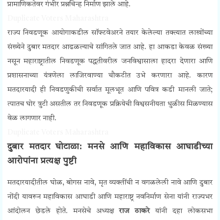
प्रामाणिकतेवर गंभीर प्रश्नचिन्ह निर्माण झाले आहे.
Duplicate Voters Maharashtra
राज्य निवडणूक आयोगाकडील सॉफ्टवेअरने तयार केलेल्या तक्त्यात लाखोंच्या
संख्येने दुबार मतदार आढळल्याचे सांगितले जात आहे. हा आकडा केवळ संख्या
नसून महाराष्ट्रातील निवडणूक पद्धतीवरील जनविश्वासाला हादरा देणारा आणि
प्रशासनाच्या यंत्रणेला लाजिरवाण्या चौकटीत उभे करणारा आहे. कारण
मतदारयादी ही निवडणुकीची सर्वात मूलभूत आणि पवित्र कडी मानली जाते;
त्यातच घोर त्रुटी असतील तर निवडणूक प्रक्रियेची विश्वसनीयता धुळीस मिळण्यास
वेळ लागणार नाही.
Duplicate Voters Maharashtra
दुबार मतदार घोटाळा: मनसे आणि महाविकास आघाडीच्या
आरोपांना प्रत्यक्ष पुष्टी
मतदारयादीतील घोळ, बोगस नावे, मृत व्यक्तींची न वगळलेली नावे आणि दुबार
नोंदी यावरून महाविकास आघाडी आणि महाराष्ट्र नवनिर्माण सेना यांनी राज्यभर
आंदोलन छेडले होते. मनसेचे अध्यक्ष
राज ठाकरे
यांनी दहा लोकसभा