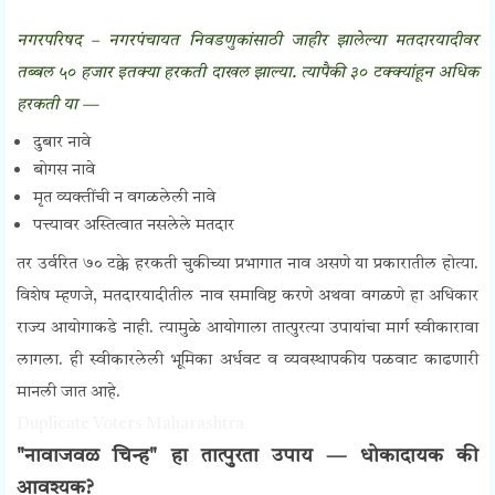
नगरपरिषद – नगरपंचायत निवडणुकांसाठी जाहीर झालेल्या मतदारयादीवर
तब्बल ५० हजार इतक्या हरकती दाखल झाल्या. त्यापैकी ३० टक्क्यांहून अधिक
हरकती या —
दुबार नावे
बोगस नावे
मृत व्यक्तींची न वगळलेली नावे
पत्त्यावर अस्तित्वात नसलेले मतदार
तर उर्वरित ७० टक्के हरकती चुकीच्या प्रभागात नाव असणे या प्रकारातील होत्या.
विशेष म्हणजे, मतदारयादीतील नाव समाविष्ट करणे अथवा वगळणे हा अधिकार
राज्य आयोगाकडे नाही. त्यामुळे आयोगाला तात्पुरत्या उपायांचा मार्ग स्वीकारावा
लागला. ही स्वीकारलेली भूमिका अर्धवट व व्यवस्थापकीय पळवाट काढणारी
मानली जात आहे.
Duplicate Voters Maharashtra
"नावाजवळ चिन्ह" हा तात्पुरता उपाय — धोकादायक की
आवश्यक?