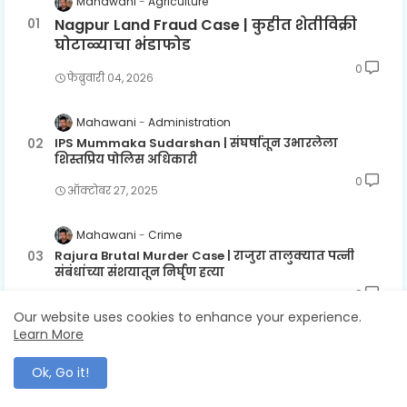
Mahawani
Agriculture
Nagpur Land Fraud Case | कुहीत शेतीविक्री
घोटाळ्याचा भंडाफोड
0
फेब्रुवारी ०४, २०२६
Mahawani
Administration
IPS Mummaka Sudarshan | संघर्षातून उभारलेला
शिस्तप्रिय पोलिस अधिकारी
0
ऑक्टोबर २७, २०२५
Mahawani
Crime
Rajura Brutal Murder Case | राजुरा तालुक्यात पत्नी
संबंधांच्या संशयातून निर्घृण हत्या
0
डिसेंबर ०६, २०२५
Our website uses cookies to enhance your experience.
Learn More
Mahawani
Chandrapur
Chandrapur POCSO Case | नातेवाईकानेच केला १३
Ok, Go it!
वर्षीय मुलीवर पाशवी अत्याचार
0