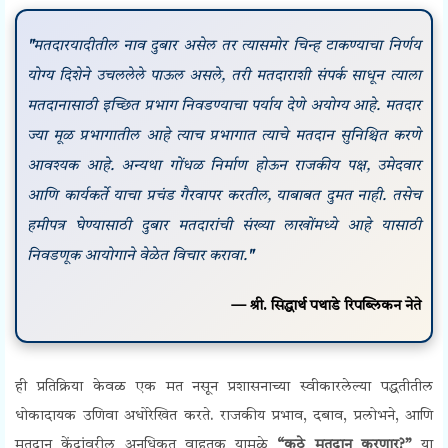
"
मतदारयादीतील नाव दुबार असेल तर त्यासमोर चिन्ह टाकण्याचा निर्णय
योग्य दिशेने उचललेले पाऊल असले, तरी मतदाराशी संपर्क साधून त्याला
मतदानासाठी इच्छित प्रभाग निवडण्याचा पर्याय देणे अयोग्य आहे. मतदार
ज्या मूळ प्रभागातील आहे त्याच प्रभागात त्याचे मतदान सुनिश्चित करणे
आवश्यक आहे. अन्यथा गोंधळ निर्माण होऊन राजकीय पक्ष, उमेदवार
आणि कार्यकर्ते याचा प्रचंड गैरवापर करतील, याबाबत दुमत नाही. तसेच
हमीपत्र घेण्यासाठी दुबार मतदारांची संख्या लाखोंमध्ये आहे यासाठी
निवडणूक आयोगाने वेळेत विचार करावा.
"
— श्री. सिद्धार्थ पथाडे
रिपब्लिकन नेते
ही प्रतिक्रिया केवळ एक मत नसून प्रशासनाच्या स्वीकारलेल्या पद्धतीतील
धोकादायक उणिवा अधोरेखित करते. राजकीय प्रभाव, दबाव, प्रलोभने, आणि
मतदान केंद्रांवरील अनधिकृत वाहतूक यामुळे
“कुठे मतदान करणार?”
या