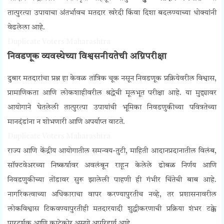
तात्पुरत्या उपायाचा अंतर्भावच मतदार खरेदी किंवा दिशा बदलण्याच्या धोक्यांनी
वेढलेला आहे.
Duplicate Voters Maharashtra
निवडणूक व्यवस्थेच्या विश्वसनीयतेची अग्निपरीक्षा
दुबार मतदारांचा प्रश्न हा केवळ तांत्रिक चूक नसून निवडणूक प्रक्रियेवरील विश्वास,
प्रामाणिकता आणि लोकशाहीवरील श्रद्धेची मूलभूत परीक्षा आहे. या मुद्द्यावर
आयोगाने घेतलेली तात्पुरत्या उपायांची भूमिका निवडणुकीच्या पवित्रतेच्या
मानदंडांना न शोभणारी आणि अपर्याप्त वाटते.
Duplicate Voters Maharashtra
राज्य आणि केंद्रीय आयोगातील समन्वय-तुटी, माहिती आदानप्रदानातील विलंब,
सॉफ्टवेअरच्या निष्कर्षावर अवलंबून राहून केलेले ढोबळ निर्णय आणि
निवडणुकीच्या तोंडावर सुरू झालेली पाहणी ही गंभीर चिंतेची बाब आहे.
नागरिकत्वाच्या अधिकाराचा वापर करण्यापुरतीच नव्हे, तर प्रशासनावरील
लोकविश्वास टिकवण्यापुरतीही मतदारयादी शुद्धीकरणाची प्रक्रिया शंभर टक्के
पारदर्शक आणि काटेकोर असणे अपरिहार्य आहे.