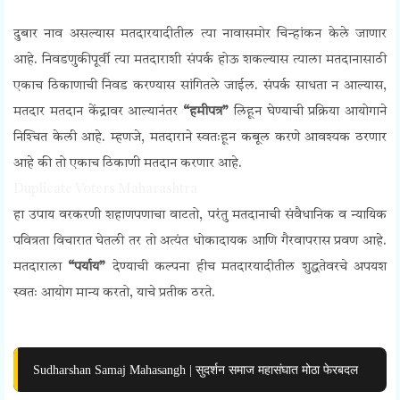
दुबार नाव असल्यास मतदारयादीतील त्या नावासमोर चिन्हांकन केले जाणार
आहे. निवडणुकीपूर्वी त्या मतदाराशी संपर्क होऊ शकल्यास त्याला मतदानासाठी
एकाच ठिकाणाची निवड करण्यास सांगितले जाईल. संपर्क साधता न आल्यास,
मतदार मतदान केंद्रावर आल्यानंतर
“हमीपत्र”
लिहून घेण्याची प्रक्रिया आयोगाने
निश्‍चित केली आहे. म्हणजे, मतदाराने स्वतःहून कबूल करणे आवश्यक ठरणार
आहे की तो एकाच ठिकाणी मतदान करणार आहे.
Duplicate Voters Maharashtra
हा उपाय वरकरणी शहाणपणाचा वाटतो, परंतु मतदानाची संवैधानिक व न्यायिक
पवित्रता विचारात घेतली तर तो अत्यंत धोकादायक आणि गैरवापरास प्रवण आहे.
मतदाराला
“पर्याय”
देण्याची कल्पना हीच मतदारयादीतील शुद्धतेवरचे अपयश
स्वतः आयोग मान्य करतो, याचे प्रतीक ठरते.
Sudharshan Samaj Mahasangh | सुदर्शन समाज महासंघात मोठा फेरबदल