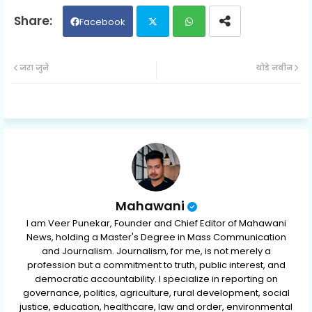
Facebook
Twit
Wh
जरा जुने
थोडे नवीन
ter
ats
ap
p
Mahawani
I am Veer Punekar, Founder and Chief Editor of Mahawani
News, holding a Master's Degree in Mass Communication
and Journalism. Journalism, for me, is not merely a
profession but a commitment to truth, public interest, and
democratic accountability. I specialize in reporting on
governance, politics, agriculture, rural development, social
justice, education, healthcare, law and order, environmental