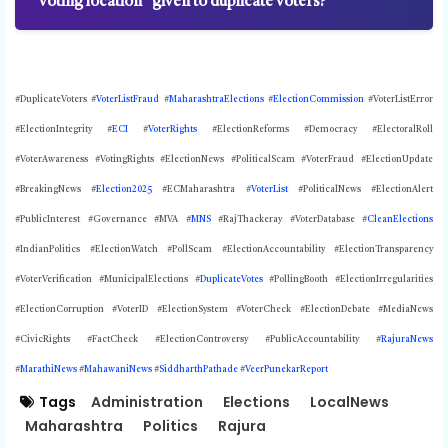
voting location” given to duplicate voters?
#DuplicateVoters #
VoterListFraud
#
MaharashtraElections
#
ElectionCommission
#VoterListError
#ElectionIntegrity #
ECI
#
VoterRights
#ElectionReforms #Democracy #ElectoralRoll
#VoterAwareness #VotingRights #ElectionNews #PoliticalScam #VoterFraud #ElectionUpdate
#BreakingNews #
Election2025
#ECMaharashtra #
VoterList
#PoliticalNews #ElectionAlert
#PublicInterest #Governance #MVA #
MNS
#RajThackeray #VoterDatabase #
CleanElections
#IndianPolitics #ElectionWatch #PollScam #ElectionAccountability #ElectionTransparency
#VoterVerification #MunicipalElections #
DuplicateVotes
#PollingBooth #ElectionIrregularities
#ElectionCorruption #VoterID #ElectionSystem #VoterCheck #ElectionDebate #MediaNews
#CivicRights #FactCheck #ElectionControversy #PublicAccountability #
RajuraNews
#
MarathiNews
#
MahawaniNews
#
SiddharthPathade
#
VeerPunekarReport
Tags
Administration
Elections
LocalNews
Maharashtra
Politics
Rajura