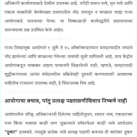
अधिकारी कार्यालयाकडे देखील उपलब्ध आहे. तरीही समान नावे, मृत नावे आणि
एकाच व्यक्तीची वेगवेगळ्या प्रभागातील नोंद तपासून न वगळता याद्या राज्य
आयोगाकडे पाठवल्या गेल्या. या निष्काळजी कार्यपद्धतीने प्रशासनाच्या
समन्वयावर प्रश्न उपस्थित केले आहेत.
Duplicate Voters Maharashtra
राज्य निवडणूक आयोगाने १ जुलै ते १५ ऑक्टोबरदरम्यान मतदारयादीत नव्याने
नोंद झालेल्या आणि वगळल्या गेलेल्या नावांची सूची मागितली आहे. मात्र केंद्रीय
आयोगाकडून याबाबत अद्याप परवानगी मिळालेली नाही. म्हणजे, मतदारयादी
शुद्धीकरणाच्या अत्यंत संवेदनशील प्रक्रियेतही दुरुस्ती करण्यासाठी आवश्यक
माहितीच राज्याला उपलब्ध नाही, हे चिंताजनक चित्र आहे.
Duplicate Voters Maharashtra
आयोगाचा बचाव, परंतु प्रत्यक्ष पडताळणीशिवाय निष्कर्ष नाही
आयोगातील वरिष्ठ अधिकाऱ्यांनी दिलेल्या माहितीनुसार, समान नाव, एकसारखा
पत्ता किंवा नावाचा काही भाग जुळल्याने सॉफ्टवेअर काही नावे आपोआप
"दुबार"
दाखवते. त्यामुळे प्रत्येक नावे प्रत्यक्ष पाहणी करूनच ती खरोखर दुबार